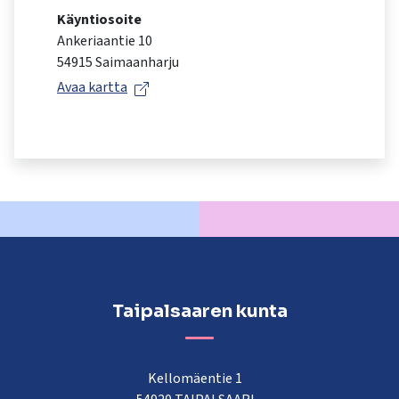
kosketus-
Käyntiosoite
ja
Ankeriaantie 10
pyyhkäisyliikkeitä.
54915 Saimaanharju
Avaa kartta
Taipalsaaren kunta
Kellomäentie 1