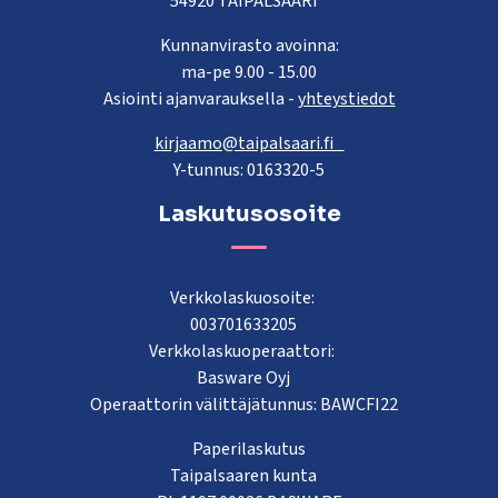
54920 TAIPALSAARI
Kunnanvirasto avoinna:
ma-pe 9.00 - 15.00
Asiointi ajanvarauksella -
yhteystiedot
kirjaamo@taipalsaari.fi
Y-tunnus: 0163320-5
Laskutusosoite
Verkkolaskuosoite:
003701633205
Verkkolaskuoperaattori:
Basware Oyj
Operaattorin välittäjätunnus: BAWCFI22
Paperilaskutus
Taipalsaaren kunta