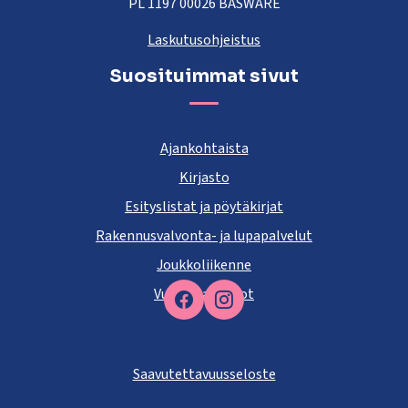
PL 1197 00026 BASWARE
Laskutusohjeistus
Suosituimmat sivut
Ajankohtaista
Kirjasto
Esityslistat ja pöytäkirjat
Rakennusvalvonta- ja lupapalvelut
Joukkoliikenne
Vuokra-asunnot
Facebook
Saavutettavuusseloste