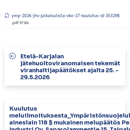
kosketus-
ja
ymp-2026-jhv-julkaisulista-vko-27-kuulutus-id-353298
pyyhkäisyliikkeitä.
.pdf
97 kb
Etelä-Karjalan
jätehuoltoviranomaisen tekemät
viranhaltijapäätökset ajalta 25. -
29.5.2026
Kuulutus
meluilmoituksesta_Ympäristönsuojelu
aineslain 118 § mukainen melupäätös P
Industri Oy, Saparolammentie 15, Taipal