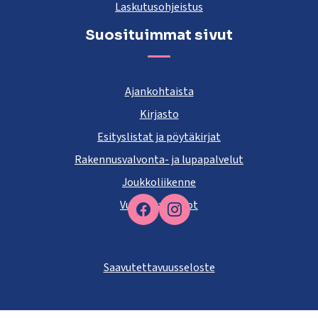
Laskutusohjeistus
Suosituimmat sivut
Ajankohtaista
Kirjasto
Esityslistat ja pöytäkirjat
Rakennusvalvonta- ja lupapalvelut
Joukkoliikenne
Vuokra-asunnot
Facebook
Saavutettavuusseloste