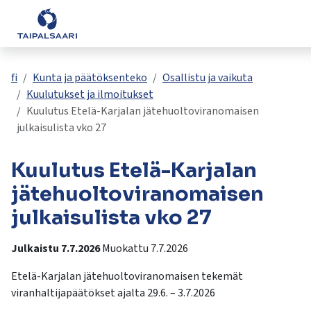
Palaute
Siirry pääsisältöön
Siirry päävalikkoon
Asuminen ja rakentaminen
Yhteystiedot
Valitse
VisitTaipalsaari.fi
käytettävissä
Opetus ja kasvatus
fi
Kunta ja päätöksenteko
Osallistu ja vaikuta
oleva
Kuulutukset ja ilmoitukset
tulos
Kuulutus Etelä-Karjalan jätehuoltoviranomaisen
ylös-
Hyvinvointi ja terveys
julkaisulista vko 27
ja
alasnuolilla.
Kulttuuri ja vapaa-aika
Kuulutus Etelä-Karjalan
Siirry
valittuun
jätehuoltoviranomaisen
hakutulokseen
Kunta ja päätöksenteko
julkaisulista vko 27
painamalla
enteriä.
Työ ja yrittäminen
Julkaistu 7.7.2026
Muokattu 7.7.2026
Kosketuslaitteiden
käyttäjät
Etelä-Karjalan jätehuoltoviranomaisen tekemät
voivat
viranhaltijapäätökset ajalta 29.6. – 3.7.2026
käyttää