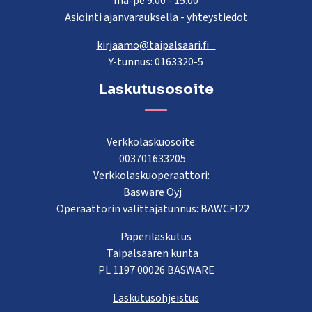
ma-pe 9.00 - 15.00
Asiointi ajanvarauksella -
yhteystiedot
kirjaamo@taipalsaari.fi
Y-tunnus: 0163320-5
Laskutusosoite
Verkkolaskuosoite:
003701633205
Verkkolaskuoperaattori:
Basware Oyj
Operaattorin välittäjätunnus: BAWCFI22
Paperilaskutus
Taipalsaaren kunta
PL 1197 00026 BASWARE
Laskutusohjeistus