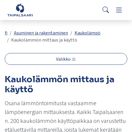
Palaute
Siirry pääsisältöön
Siirry päävalikkoon
Search
Asuminen ja rakentaminen
Vaihda
Yhteystiedot
Valitse
VisitTaipalsaari.fi
käytettävissä
Opetus ja kasvatus
Vaihda
fi
Asuminen ja rakentaminen
Kaukolämpö
oleva
Kaukolämmön mittaus ja käyttö
tulos
ylös-
Hyvinvointi ja terveys
Vaihda
ja
Valikko
alasnuolilla.
Kulttuuri ja vapaa-aika
Vaihda
Siirry
Kaukolämmön mittaus ja
valittuun
hakutulokseen
Kunta ja päätöksenteko
käyttö
Vaihda
painamalla
enteriä.
Osana lämmöntoimitusta vastaamme
Työ ja yrittäminen
Vaihda
Kosketuslaitteiden
lämpöenergian mittauksesta. Kaikki Taipalsaaren
käyttäjät
voivat
n. 200 kaukolämmön käyttöpaikkaa on varustettu
käyttää
etäluettavilla mittareilla, joista lukemat kerätään