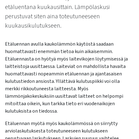
kosketus-
etäluentana kuukausittain. Lämpölaskusi
ja
perustuvat siten aina toteutuneeseen
pyyhkäisyliikkeitä.
kuukausikulutukseen.
Etäluennan avulla kaukolämmön käytöstä saadaan
huomattavasti enemmän tietoa kuin aikaisemmin.
Etäluennasta on hyötyä myös laitevikojen löytymisessä ja
laitteistoja uusittaessa. Laiteviat on mahdollista havaita
huomattavasti nopeammin etäluennan ja ajantasaisen
kulutustiedon ansiosta. Yllättävä kulutuspiikki voi olla
merkki rikkoutuneesta laitteesta. Myös
lämmönjakokeskuksiin uusittavat laitteet on helpompi
mitoittaa oikein, kun tarkka tieto eri vuodenaikojen
kulutuksista on tiedossa.
Etäluennan myötä myös kaukolämmössä on siirrytty
arviolaskutuksesta toteutuneeseen kulutukseen
perustuvaan laskutukseen. Laskujen suuruus vaihtelee