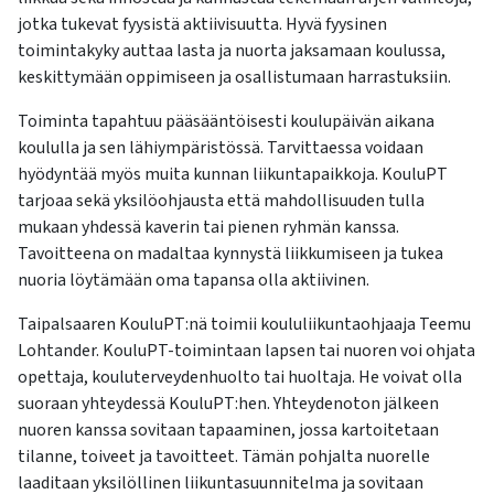
jotka tukevat fyysistä aktiivisuutta. Hyvä fyysinen
toimintakyky auttaa lasta ja nuorta jaksamaan koulussa,
keskittymään oppimiseen ja osallistumaan harrastuksiin.
Toiminta tapahtuu pääsääntöisesti koulupäivän aikana
koululla ja sen lähiympäristössä. Tarvittaessa voidaan
hyödyntää myös muita kunnan liikuntapaikkoja. KouluPT
tarjoaa sekä yksilöohjausta että mahdollisuuden tulla
mukaan yhdessä kaverin tai pienen ryhmän kanssa.
Tavoitteena on madaltaa kynnystä liikkumiseen ja tukea
nuoria löytämään oma tapansa olla aktiivinen.
Taipalsaaren KouluPT:nä toimii koululiikuntaohjaaja Teemu
Lohtander. KouluPT-toimintaan lapsen tai nuoren voi ohjata
opettaja, kouluterveydenhuolto tai huoltaja. He voivat olla
suoraan yhteydessä KouluPT:hen. Yhteydenoton jälkeen
nuoren kanssa sovitaan tapaaminen, jossa kartoitetaan
tilanne, toiveet ja tavoitteet. Tämän pohjalta nuorelle
laaditaan yksilöllinen liikuntasuunnitelma ja sovitaan