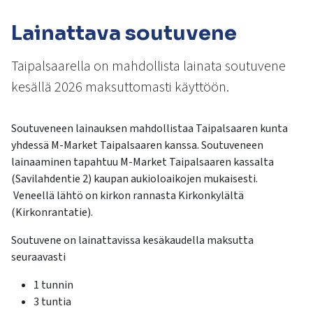
kosketus-
ja
Lainattava soutuvene
pyyhkäisyliikkeitä.
Taipalsaarella on mahdollista lainata soutuvene
kesällä 2026 maksuttomasti käyttöön.
Soutuveneen lainauksen mahdollistaa Taipalsaaren kunta
yhdessä M-Market Taipalsaaren kanssa. Soutuveneen
lainaaminen tapahtuu M-Market Taipalsaaren kassalta
(Savilahdentie 2) kaupan aukioloaikojen mukaisesti.
Veneellä lähtö on kirkon rannasta Kirkonkylältä
(Kirkonrantatie).
Soutuvene on lainattavissa kesäkaudella maksutta
seuraavasti
1 tunnin
3 tuntia