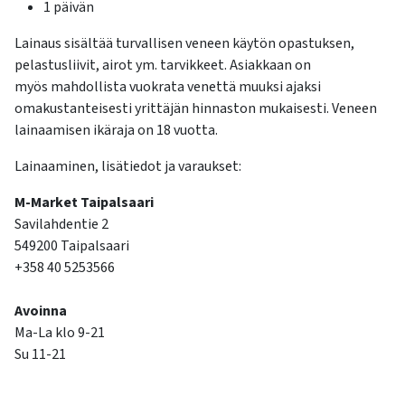
1 päivän
Lainaus sisältää turvallisen veneen käytön opastuksen,
pelastusliivit, airot ym. tarvikkeet. Asiakkaan on
myös mahdollista vuokrata venettä muuksi ajaksi
omakustanteisesti yrittäjän hinnaston mukaisesti. Veneen
lainaamisen ikäraja on 18 vuotta.
Lainaaminen, lisätiedot ja varaukset:
M-Market Taipalsaari
Savilahdentie 2
549200 Taipalsaari
+358 40 5253566
Avoinna
Ma-La klo 9-21
Su 11-21