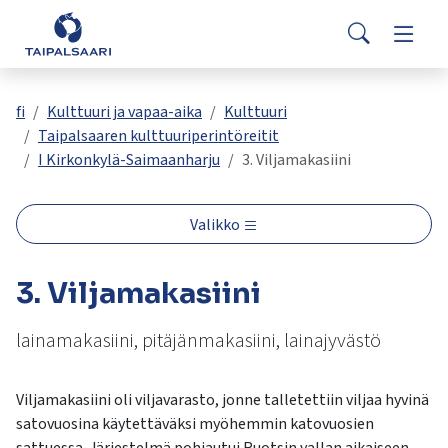
Palaute
Siirry pääsisältöön
Siirry päävalikkoon
Search
Asuminen ja rakentaminen
Vaihda
Yhteystiedot
Valitse
VisitTaipalsaari.fi
käytettävissä
Opetus ja kasvatus
Vaihda
fi
Kulttuuri ja vapaa-aika
Kulttuuri
oleva
Taipalsaaren kulttuuriperintöreitit
tulos
I Kirkonkylä-Saimaanharju
3. Viljamakasiini
ylös-
Hyvinvointi ja terveys
Vaihda
ja
alasnuolilla.
Valikko
Kulttuuri ja vapaa-aika
Vaihda
Siirry
valittuun
3. Viljamakasiini
hakutulokseen
Kunta ja päätöksenteko
Vaihda
painamalla
enteriä.
lainamakasiini, pitäjänmakasiini, lainajyvästö
Työ ja yrittäminen
Vaihda
Kosketuslaitteiden
käyttäjät
Viljamakasiini oli viljavarasto, jonne talletettiin viljaa hyvinä
voivat
satovuosina käytettäväksi myöhemmin katovuosien
käyttää