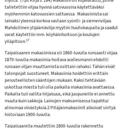
myötä. (Tps Kirja s. 184) Makasiini oli viljavarasto, jonne
talletettiin viljaa hyvinä satovuosina käytettäväksi
myöhemmin katovuosien sattuessa. Makasiinista sai
lainaksi yleensä korkoa vastaan syönti- ja siemenviljaa.
Mahdollinen ylijäämävilja myytiin huutokaupalla ja saadut
varat käytettiin mm. köyhäinhoitoon ja koulujen
17
ylläpitoon.
Taipalsaaren makasiinissa oli 1860-luvulla runsaasti viljaa.
1870-luvulla makasiinia hoitava wallesmanni ehdotti
runsaan viljan muuttamista osittain rahaksi. Tähän eivät
talonpojat suostuneet. Makasiinia hoidettiin erittäin
perusteellisten sääntöjen mukaan. Kaksi tehtävään
uskottua miestä tuli olla paikalla makasiinia avattaessa.
Paikalla tuli vallita hiljaisuus, eikä juopuneille ei annettu
muuta kuin sakkoja. Lainojen maksamisessa tapahtui
alinomaa viivästyksiä.2 Pitäjänmakasiinit alkoivat siirtyä
historiaan 1900-luvulla.
Taipalsaarella muutettiin 1800-luvulla rakennettu