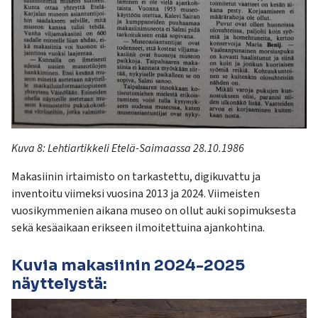
Kuva 8: Lehtiartikkeli
Etelä-Saimaassa
28.10.1986
Makasiinin i
rtaimisto on tarkastettu, digikuvattu ja
inventoitu
viimeksi
vuosina 2013 ja 2024. Viimeisten
vuosikymmenien aikana museo on ollut auki sopimuksesta
sekä kesäaikaan erikseen ilmoitettuina ajankohtina.
Kuvia makasiinin
2024
-2025
näyttelystä: