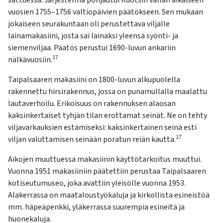
sattuessa. Järjestelmä pohjautui Ruotsin vallan aikaiseen
kosketus-
vuosien 1755–1756 valtiopäivien päätökseen. Sen mukaan
ja
jokaiseen seurakuntaan oli perustettava viljalle
pyyhkäisyliikkeitä.
lainamakasiini, josta sai lainaksi yleensä syönti- ja
siemenviljaa. Päätös perustui 1690-luvun ankariin
17
nälkävuosiin.
Taipalsaaren makasiini on 1800-luvun alkupuolella
rakennettu hirsirakennus, jossa on punamullalla maalattu
lautaverhoilu. Erikoisuus on rakennuksen alaosan
kaksinkertaiset tyhjän tilan erottamat seinät. Ne on tehty
viljavarkauksien estämiseksi: kaksinkertainen seinä esti
17
viljan valuttamisen seinään poratun reiän kautta.
Aikojen muuttuessa makasiinin käyttötarkoitus muuttui.
Vuonna 1951 makasiiniin päätettiin perustaa Taipalsaaren
kotiseutumuseo, joka avattiin yleisölle vuonna 1953.
Alakerrassa on maataloustyökaluja ja kirkollista esineistöä
mm. häpeäpenkki, yläkerrassa suurempia esineitä ja
huonekaluja.