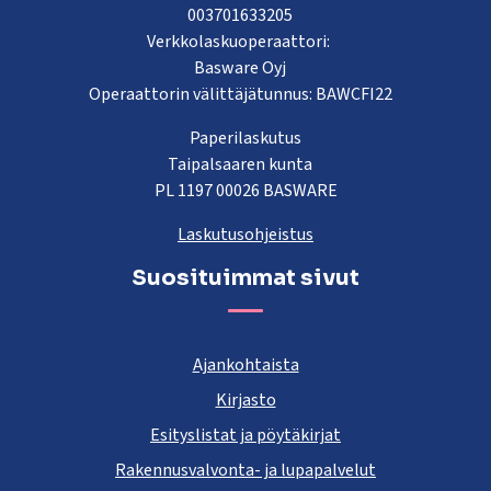
003701633205
Verkkolaskuoperaattori:
Basware Oyj
Operaattorin välittäjätunnus: BAWCFI22
Paperilaskutus
Taipalsaaren kunta
PL 1197 00026 BASWARE
Laskutusohjeistus
Suosituimmat sivut
Ajankohtaista
Kirjasto
Esityslistat ja pöytäkirjat
Rakennusvalvonta- ja lupapalvelut