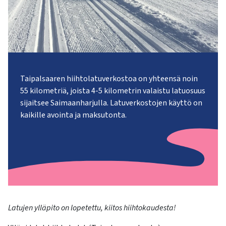
kosketus-
ja
pyyhkäisyliikkeitä.
Taipalsaaren hiihtolatuverkostoa on yhteensä noin
55 kilometriä, joista 4-5 kilometrin valaistu latuosuus
sijaitsee Saimaanharjulla. Latuverkostojen käyttö on
kaikille avointa ja maksutonta.
Latujen ylläpito on lopetettu, kiitos hiihtokaudesta!