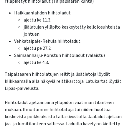
Ylläpidetyt hiihtoladut (Taipalsaaren kunta)
Haikkaanlahden hiihtoladut
ajettu ke 11.3.
jäälatujen ylläpito keskeytetty keliolosuhteista
johtuen
Vehkataipale-Rehula hiihtoladut
ajettu pe 27.2.
Saimaanharju-Konstun hiihtoladut (valaistu)
ajettu ke 4.3.
Taipalsaaren hiihtolatujen reitit ja lisätietoja löydät
klikkaamalla alla näkyviä reittikarttoja. Latukartat löydät
Lipas-palvelusta.
Hiihtoladut ajetaan aina ylläpidon vaatiman tilanteen
mukaan. Ilmoitamme hiihtolatuja tai niiden huoltoa
koskevista poikkeuksista tällä sivustolla. Jääladut ajetaan
jää- ja lumitilanteen salliessa. Laduilla kävely on kielletty.