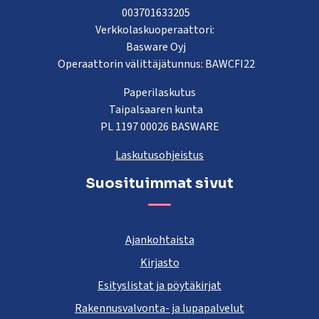
003701633205
Verkkolaskuoperaattori:
Basware Oyj
Operaattorin välittäjätunnus: BAWCFI22
Paperilaskutus
Taipalsaaren kunta
PL 1197 00026 BASWARE
Laskutusohjeistus
Suosituimmat sivut
Ajankohtaista
Kirjasto
Esityslistat ja pöytäkirjat
Rakennusvalvonta- ja lupapalvelut