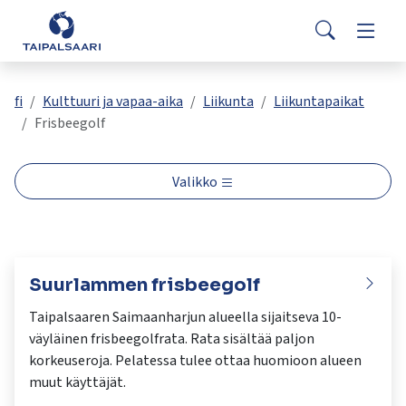
Palaute
Siirry pääsisältöön
Siirry päävalikkoon
Search
Asuminen ja rakentaminen
Vaihda
Yhteystiedot
Valitse
VisitTaipalsaari.fi
käytettävissä
Opetus ja kasvatus
Vaihda
fi
Kulttuuri ja vapaa-aika
Liikunta
Liikuntapaikat
oleva
Frisbeegolf
tulos
ylös-
Hyvinvointi ja terveys
Vaihda
ja
Valikko
alasnuolilla.
Kulttuuri ja vapaa-aika
Vaihda
Siirry
valittuun
hakutulokseen
Kunta ja päätöksenteko
Vaihda
painamalla
Suurlammen frisbeegolf
enteriä.
Taipalsaaren Saimaanharjun alueella sijaitseva 10-
Työ ja yrittäminen
Vaihda
Kosketuslaitteiden
väyläinen frisbeegolfrata. Rata sisältää paljon
käyttäjät
korkeuseroja. Pelatessa tulee ottaa huomioon alueen
voivat
muut käyttäjät.
käyttää