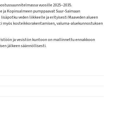
ostussuunnitelmassa vuosille 2025–2035.
le ja Kopinsalmeen pumppaavat Suur-Saimaan
isäpotku veden liikkeelle ja erityisesti Maaveden alueen
ti myös kosteikkorakentamisen, valuma-aluekunnostuksen
istöön ja vesistön kuntoon on mallinnettu ennakkoon
sen jälkeen säännöllisesti.