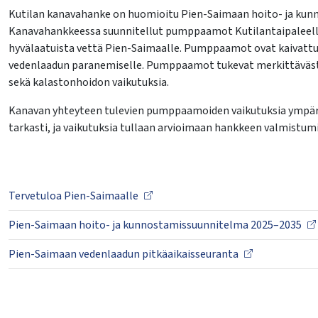
lasvetovalikkoa
Kutilan kanavahanke on huomioitu Pien-Saimaan hoito- ja kunn
Kanavahankkeessa suunnitellut pumppaamot Kutilantaipaleel
lasvetovalikkoa
hyvälaatuista vettä Pien-Saimaalle. Pumppaamot ovat kaivattu l
lasvetovalikkoa
vedenlaadun paranemiselle. Pumppaamot tukevat merkittäväs
sekä kalastonhoidon vaikutuksia.
Kanavan yhteyteen tulevien pumppaamoiden vaikutuksia ympär
lasvetovalikkoa
tarkasti, ja vaikutuksia tullaan arvioimaan hankkeen valmistumi
Tervetuloa Pien-Saimaalle
Pien-Saimaan hoito- ja kunnostamissuunnitelma 2025–2035
Pien-Saimaan vedenlaadun pitkäaikaisseuranta