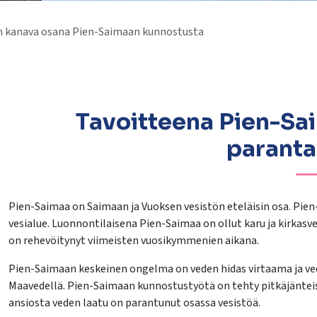
n kanava osana Pien-Saimaan kunnostusta
Tavoitteena Pien-Sa
lasvetovalikkoa
parant
lasvetovalikkoa
Pien-Saimaa on Saimaan ja Vuoksen vesistön eteläisin osa. Pien
lasvetovalikkoa
vesialue. Luonnontilaisena Pien-Saimaa on ollut karu ja kirkas
lasvetovalikkoa
on rehevöitynyt viimeisten vuosikymmenien aikana.
Pien-Saimaan keskeinen ongelma on veden hidas virtaama ja ved
Maavedellä. Pien-Saimaan kunnostustyötä on tehty pitkäjäntei
lasvetovalikkoa
ansiosta veden laatu on parantunut osassa vesistöä.