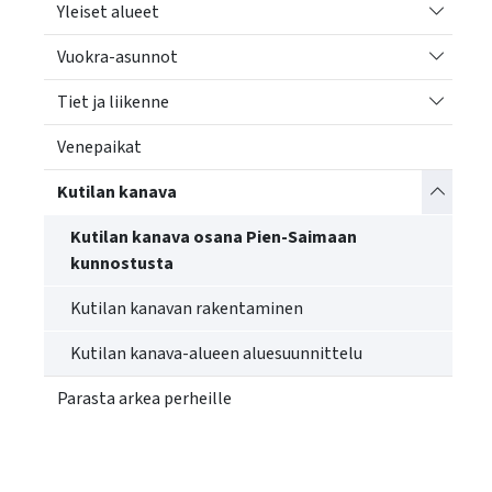
Vaihda a
Yleiset alueet
Vaihda a
Vuokra-asunnot
Vaihda a
Tiet ja liikenne
Venepaikat
Vaihda a
Kutilan kanava
Kutilan kanava osana Pien-Saimaan
kunnostusta
Kutilan kanavan rakentaminen
Kutilan kanava-alueen aluesuunnittelu
Parasta arkea perheille