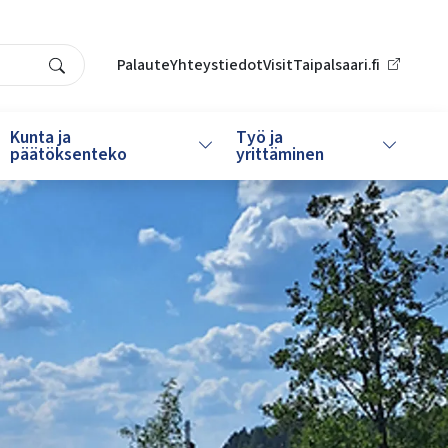
Palaute
Yhteystiedot
VisitTaipalsaari.fi
Search
Kunta ja
Työ ja
da alasvetovalikkoa
Vaihda alasvetovalikkoa
Vaihda al
päätöksenteko
yrittäminen