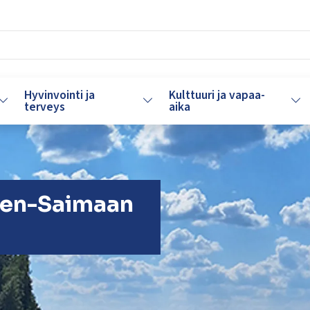
Hyvinvointi ja
Kulttuuri ja vapaa-
Vaihda alasvetovalikkoa
Vaihda alasvetovalikkoa
Vaih
terveys
aika
Pien-Saimaan