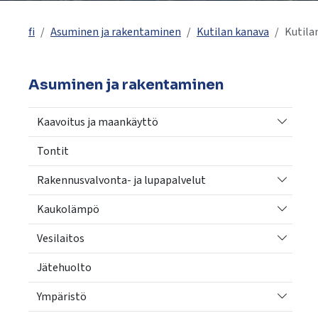
käyttää
kosketus-
fi
Asuminen ja rakentaminen
Kutilan kanava
Kutila
ja
pyyhkäisyliikkeitä.
Asuminen ja rakentaminen
Vaihda a
Kaavoitus ja maankäyttö
Tontit
Vaihda a
Rakennusvalvonta- ja lupapalvelut
Vaihda a
Kaukolämpö
Vaihda a
Vesilaitos
Jätehuolto
Vaihda a
Ympäristö