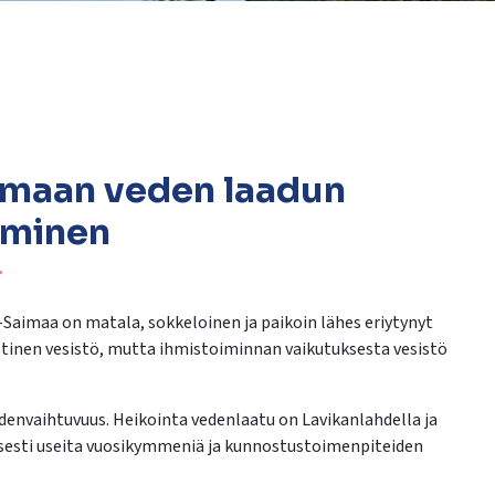
imaan veden laadun
aminen
-Saimaa on matala, sokkeloinen ja paikoin lähes eriytynyt
vetinen vesistö, mutta ihmistoiminnan vaikutuksesta vesistö
envaihtuvuus. Heikointa vedenlaatu on Lavikanlahdella ja
sesti useita vuosikymmeniä ja kunnostustoimenpiteiden