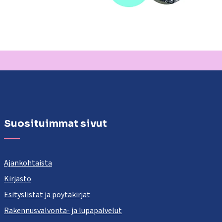
Suosituimmat sivut
Ajankohtaista
Kirjasto
Esityslistat ja pöytäkirjat
Rakennusvalvonta- ja lupapalvelut