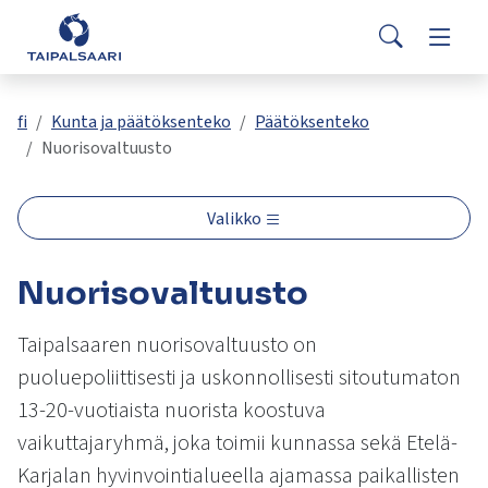
Palaute
Siirry pääsisältöön
Siirry päävalikkoon
Search
Asuminen ja rakentaminen
Vaihda
Yhteystiedot
Valitse
VisitTaipalsaari.fi
käytettävissä
Opetus ja kasvatus
Vaihda
fi
Kunta ja päätöksenteko
Päätöksenteko
oleva
Nuorisovaltuusto
tulos
ylös-
Hyvinvointi ja terveys
Vaihda
ja
Valikko
alasnuolilla.
Kulttuuri ja vapaa-aika
Vaihda
Siirry
Nuorisovaltuusto
valittuun
hakutulokseen
Kunta ja päätöksenteko
Vaihda
painamalla
Taipalsaaren nuorisovaltuusto on
enteriä.
puoluepoliittisesti ja uskonnollisesti sitoutumaton
Työ ja yrittäminen
Vaihda
Kosketuslaitteiden
13-20-vuotiaista nuorista koostuva
käyttäjät
vaikuttajaryhmä, joka toimii kunnassa sekä Etelä-
voivat
käyttää
Karjalan hyvinvointialueella ajamassa paikallisten