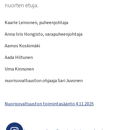
kosketus-
nuorten etuja.
ja
pyyhkäisyliikkeitä.
Kaarle Leinonen, puheenjohtaja
Anna Iiris Hongisto, varapuheenjohtaja
Aamos Koskimäki
Aada Hiltunen
Uma Kinnunen
nuorisovaltuuston ohjaaja Sari Juvonen
Nuorisovaltuuston toimintasääntö 4.11.2025