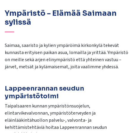
kosketus-
ja
Ympäristö - Elämää Saimaan
pyyhkäisyliikkeitä.
sylissä
Saimaa, saaristo ja kylien ympäröimä kirkonkylä tekevät
kunnasta erityisen paikan asua, lomailla ja yrittää. Ympäristö
on meille sekä arjen elinympäristö että yhteinen vastuu –
järvet, metsät ja kylämaisemat, joita vaalimme yhdessä.
Lappeenrannan seudun
ympäristötoimi
Taipalsaaren kunnan ympäristönsuojelun,
elintarvikevalvonnan, ympäristöterveyden ja
eläinlääkintähuollon palvelu-, valvonta- ja
kehittämistehtäviä hoitaa Lappeenrannan seudun