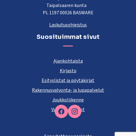
Taipalsaaren kunta
PL 1197 00026 BASWARE
Laskutusohjeistus
Suosituimmat sivut
Ajankohtaista
Kirjasto
Esityslistat ja pöytäkirjat
Rakennusvalvonta- ja lupapalvelut
Joukkoliikenne
Vuokra-asunnot
Facebook