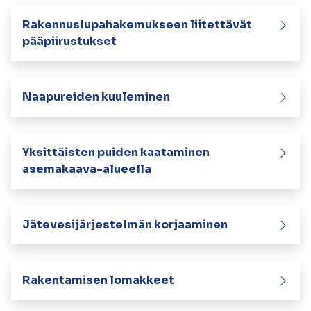
kosketus-
ja
Rakennuslupahakemukseen liitettävät
pyyhkäisyliikkeitä.
pääpiirustukset
Naapureiden kuuleminen
Yksittäisten puiden kaataminen
asemakaava-alueella
Jätevesijärjestelmän korjaaminen
Rakentamisen lomakkeet