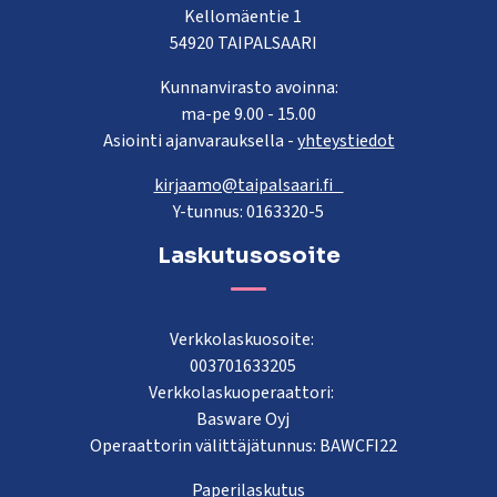
Kellomäentie 1
54920 TAIPALSAARI
Kunnanvirasto avoinna:
ma-pe 9.00 - 15.00
Asiointi ajanvarauksella -
yhteystiedot
kirjaamo@taipalsaari.fi
Y-tunnus: 0163320-5
Laskutusosoite
Verkkolaskuosoite:
003701633205
Verkkolaskuoperaattori:
Basware Oyj
Operaattorin välittäjätunnus: BAWCFI22
Paperilaskutus