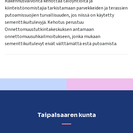
Rakennusvalvonta kehottaa taloyhtiöitä ja
kiinteistönomistajia tarkistamaan parvekkeiden ja terassien
putoamissuojien turvallisuuden, jos niissä on käytetty
sementtikuitulevyjä. Kehotus perustuu
Onnettomuustutkintakeskuksen antamaan
onnettomuusuhkailmoitukseen, jonka mukaan
sementtikuitulevyt eivät välttämättä estä putoamista.
Taipalsaaren kunta