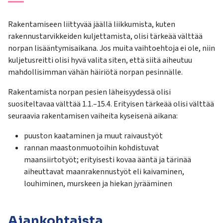
Rakentamiseen liittyvää jäällä liikkumista, kuten
rakennustarvikkeiden kuljettamista, olisi tärkeää välttää
norpan lisääntymisaikana. Jos muita vaihtoehtoja ei ole, niin
kuljetusreitti olisi hyvä valita siten, että siitä aiheutuu
mahdollisimman vähän häiriötä norpan pesinnälle.
Rakentamista norpan pesien läheisyydessä olisi
suositeltavaa välttää 1.1.–15.4. Erityisen tärkeää olisi välttää
seuraavia rakentamisen vaiheita kyseisenä aikana:
puuston kaataminen ja muut raivaustyöt
rannan maastonmuotoihin kohdistuvat
maansiirtotyöt; erityisesti kovaa ääntä ja tärinää
aiheuttavat maanrakennustyöt eli kaivaminen,
louhiminen, murskeen ja hiekan jyrääminen
Ajankohtaista