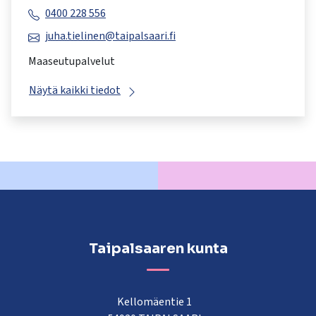
0400 228 556
juha.tielinen@taipalsaari.fi
Maaseutupalvelut
Näytä kaikki tiedot
Taipalsaaren kunta
Kellomäentie 1