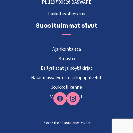
PL 1197 00026 BASWARE
Laskutusohjeistus
Suosituimmat sivut
Ajankohtaista
Kirjasto
Esityslistat ja pöytäkirjat
Rakennusvalvonta- ja lupapalvelut
Joukkoliikenne
Vuokra-asunnot
Facebook
Saavutettavuusseloste