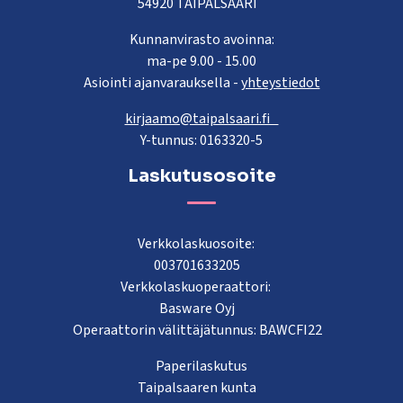
54920 TAIPALSAARI
Kunnanvirasto avoinna:
ma-pe 9.00 - 15.00
Asiointi ajanvarauksella -
yhteystiedot
kirjaamo@taipalsaari.fi
Y-tunnus: 0163320-5
Laskutusosoite
Verkkolaskuosoite:
003701633205
Verkkolaskuoperaattori:
Basware Oyj
Operaattorin välittäjätunnus: BAWCFI22
Paperilaskutus
Taipalsaaren kunta