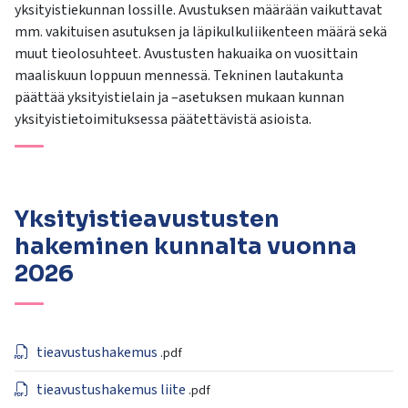
kosketus-
yksityistiekunnan lossille. Avustuksen määrään vaikuttavat
ja
mm. vakituisen asutuksen ja läpikulkuliikenteen määrä sekä
pyyhkäisyliikkeitä.
muut tieolosuhteet. Avustusten hakuaika on vuosittain
maaliskuun loppuun mennessä. Tekninen lautakunta
päättää yksityistielain ja –asetuksen mukaan kunnan
yksityistietoimituksessa päätettävistä asioista.
Yksityistieavustusten
hakeminen kunnalta vuonna
2026
tieavustushakemus
.pdf
tieavustushakemus liite
.pdf