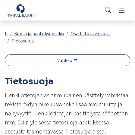
Palaute
Siirry pääsisältöön
Siirry päävalikkoon
Search
Asuminen ja rakentaminen
Vaihda
Yhteystiedot
Valitse
VisitTaipalsaari.fi
käytettävissä
Opetus ja kasvatus
Vaihda
fi
Kunta ja päätöksenteko
Osallistu ja vaikuta
oleva
Tietosuoja
tulos
ylös-
Hyvinvointi ja terveys
Vaihda
ja
Valikko
alasnuolilla.
Kulttuuri ja vapaa-aika
Vaihda
Siirry
Tietosuoja
valittuun
hakutulokseen
Kunta ja päätöksenteko
Vaihda
painamalla
Henkilötietojen asianmukainen käsittely vahvistaa
enteriä.
rekisteröidyn oikeuksia sekä lisää avoimuutta ja
Työ ja yrittäminen
Vaihda
Kosketuslaitteiden
näkyvyyttä. Henkilötietojen käsittelystä säädetään
käyttäjät
mm. EU:n yleisessä tietosuoja-asetuksessa,
voivat
käyttää
asetusta täsmentävässä Tietosuojalaissa,