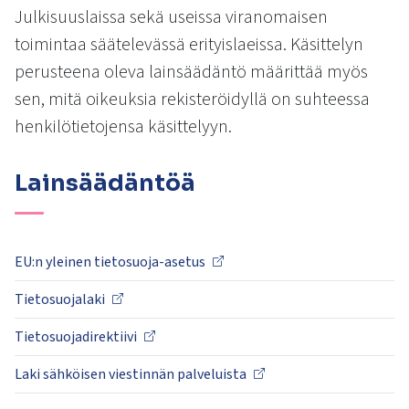
kosketus-
Julkisuuslaissa sekä useissa viranomaisen
ja
toimintaa säätelevässä erityislaeissa. Käsittelyn
pyyhkäisyliikkeitä.
perusteena oleva lainsäädäntö määrittää myös
sen, mitä oikeuksia rekisteröidyllä on suhteessa
henkilötietojensa käsittelyyn.
Lainsäädäntöä
EU:n yleinen tietosuoja-asetus
Tietosuojalaki
Tietosuojadirektiivi
Laki sähköisen viestinnän palveluista