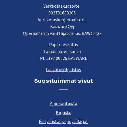
Verkkolaskuosoite:
003701633205
Verkkolaskuoperaattori:
Basware Oyj
Operaattorin välittäjätunnus: BAWCFI22
Paperilaskutus
Taipalsaaren kunta
PL 1197 00026 BASWARE
Laskutusohjeistus
Suosituimmat sivut
Ajankohtaista
Kirjasto
Esityslistat ja pöytäkirjat