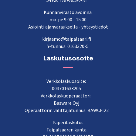
54920 TAIPALSAARI
Kunnanvirasto avoinna:
ma-pe 9.00 - 15.00
Asiointi ajanvarauksella -
yhteystiedot
kirjaamo@taipalsaari.fi
Y-tunnus: 0163320-5
Laskutusosoite
Verkkolaskuosoite:
003701633205
Verkkolaskuoperaattori:
Basware Oyj
Operaattorin välittäjätunnus: BAWCFI22
Paperilaskutus
Taipalsaaren kunta