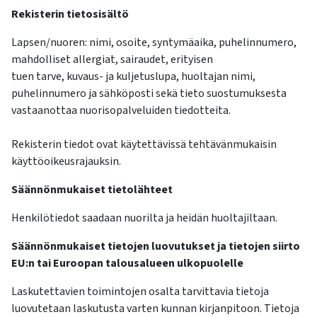
Rekisterin tietosisältö
Lapsen/nuoren: nimi, osoite, syntymäaika, puhelinnumero,
mahdolliset allergiat, sairaudet, erityisen
tuen tarve, kuvaus- ja kuljetuslupa, huoltajan nimi,
puhelinnumero ja sähköposti sekä tieto suostumuksesta
vastaanottaa nuorisopalveluiden tiedotteita.
Rekisterin tiedot ovat käytettävissä tehtävänmukaisin
käyttöoikeusrajauksin.
Säännönmukaiset tietolähteet
Henkilötiedot saadaan nuorilta ja heidän huoltajiltaan.
Säännönmukaiset tietojen luovutukset ja tietojen siirto
EU:n tai Euroopan talousalueen ulkopuolelle
Laskutettavien toimintojen osalta tarvittavia tietoja
luovutetaan laskutusta varten kunnan kirjanpitoon. Tietoja