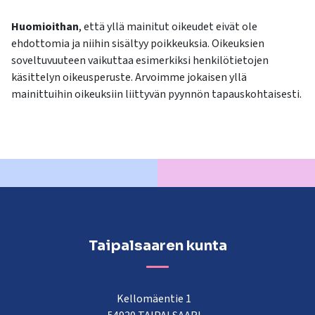
Huomioithan
, että yllä mainitut oikeudet eivät ole
ehdottomia ja niihin sisältyy poikkeuksia. Oikeuksien
soveltuvuuteen vaikuttaa esimerkiksi henkilötietojen
käsittelyn oikeusperuste. Arvoimme jokaisen yllä
mainittuihin oikeuksiin liittyvän pyynnön tapauskohtaisesti.
Taipalsaaren kunta
Kellomäentie 1