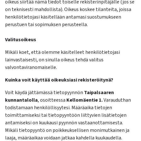
oikeus siirtää nämä tiedot toiselle rekisterinpitäjälle (jos se
on teknisesti mahdollista). Oikeus koskee tilanteita, joissa
henkilötietojasi käsitellään antamasi suostumukseen
perustuen tai sopimuksen perusteella.
Valitusoikeus
Mikäli koet, että olemme käsitelleet henkilötietojasi
lainvastaisesti, on sinulla oikeus tehdä valitus
valvontaviranomaiselle.
Kuinka voit käyttää oikeuksiasi rekisteröitynä?
Voit käydä jättämässä tietopyynnön
Taipalsaaren
kunnantalolla
, osoitteessa
Kellomäentie 1.
Varauduthan
todistamaan henkilöllisyytesi. Määräaika tietojen
toimittamiseksi tai tietopyyntöön liittyvien lisätietojen
antamiseksi on kuukausi pyynnön vastaanottamisesta.
Mikäli tietopyyntö on poikkeuksellisen monimutkainen ja
laaja, määräaikaa voidaan jatkaa kahdella kuukaudella.