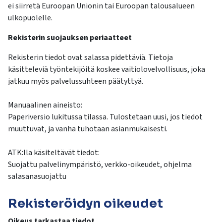
ei siirretä Euroopan Unionin tai Euroopan talousalueen
ulkopuolelle.
Rekisterin suojauksen periaatteet
Rekisterin tiedot ovat salassa pidettäviä. Tietoja
käsitteleviä työntekijöitä koskee vaitiolovelvollisuus, joka
jatkuu myös palvelussuhteen päätyttyä.
Manuaalinen aineisto:
Paperiversio lukitussa tilassa. Tulostetaan uusi, jos tiedot
muuttuvat, ja vanha tuhotaan asianmukaisesti.
ATK:lla käsiteltävät tiedot:
Suojattu palvelinympäristö, verkko-oikeudet, ohjelma
salasanasuojattu
Rekisteröidyn oikeudet
Oikeus tarkastaa tiedot