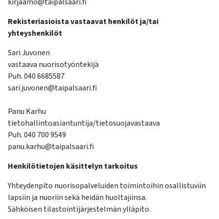
kirjaamo@taipalsaari.fi
kosketus-
ja
Rekisteriasioista vastaavat henkilöt ja/tai
pyyhkäisyliikkeitä.
yhteyshenkilöt
Sari Juvonen
vastaava nuorisotyöntekijä
Puh. 040 6685587
sari.juvonen@taipalsaari.fi
Panu Karhu
tietohallintoasiantuntija/tietosuojavastaava
Puh. 040 700 9549
panu.karhu@taipalsaari.fi
Henkilötietojen käsittelyn tarkoitus
Yhteydenpito nuorisopalveluiden toimintoihin osallistuviin
lapsiin ja nuoriin sekä heidän huoltajiinsa.
Sähköisen tilastointijärjestelmän ylläpito.