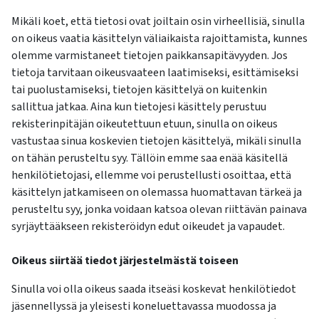
Mikäli koet, että tietosi ovat joiltain osin virheellisiä, sinulla
on oikeus vaatia käsittelyn väliaikaista rajoittamista, kunnes
olemme varmistaneet tietojen paikkansapitävyyden. Jos
tietoja tarvitaan oikeusvaateen laatimiseksi, esittämiseksi
tai puolustamiseksi, tietojen käsittelyä on kuitenkin
sallittua jatkaa. Aina kun tietojesi käsittely perustuu
rekisterinpitäjän oikeutettuun etuun, sinulla on oikeus
vastustaa sinua koskevien tietojen käsittelyä, mikäli sinulla
on tähän perusteltu syy. Tällöin emme saa enää käsitellä
henkilötietojasi, ellemme voi perustellusti osoittaa, että
käsittelyn jatkamiseen on olemassa huomattavan tärkeä ja
perusteltu syy, jonka voidaan katsoa olevan riittävän painava
syrjäyttääkseen rekisteröidyn edut oikeudet ja vapaudet.
Oikeus siirtää tiedot järjestelmästä toiseen
Sinulla voi olla oikeus saada itseäsi koskevat henkilötiedot
jäsennellyssä ja yleisesti koneluettavassa muodossa ja