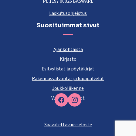
PL 1197 00026 BASWARE
Laskutusohjeistus
Suosituimmat sivut
Ajankohtaista
Kirjasto
Esityslistat ja pöytäkirjat
Rakennusvalvonta- ja lupapalvelut
Joukkoliikenne
Vuokra-asunnot
Facebook
Saavutettavuusseloste