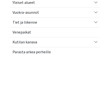
Vaihda a
Yleiset alueet
Vaihda a
Vuokra-asunnot
Vaihda a
Tiet ja liikenne
Venepaikat
Vaihda a
Kutilan kanava
Parasta arkea perheille