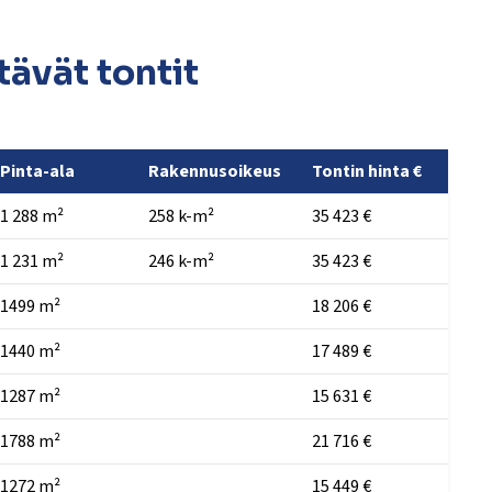
ävät tontit
Pinta-ala
Rakennusoikeus
Tontin hinta €
1 288 m²
258 k-m²
35 423 €
1 231 m²
246 k-m²
35 423 €
1499 m²
18 206 €
1440 m²
17 489 €
1287 m²
15 631 €
1788 m²
21 716 €
1272 m²
15 449 €