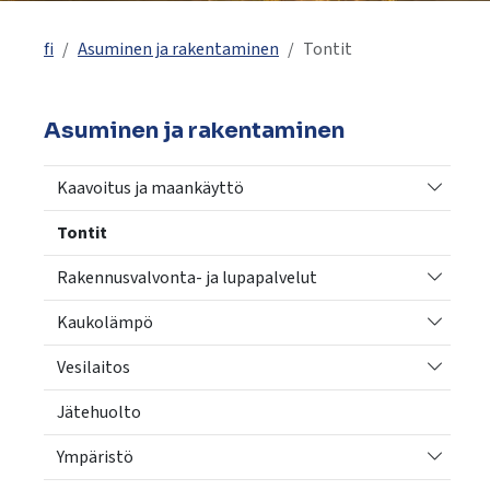
käyttää
kosketus-
fi
Asuminen ja rakentaminen
Tontit
ja
pyyhkäisyliikkeitä.
Asuminen ja rakentaminen
Vaihda a
Kaavoitus ja maankäyttö
Tontit
Vaihda a
Rakennusvalvonta- ja lupapalvelut
Vaihda a
Kaukolämpö
Vaihda a
Vesilaitos
Jätehuolto
Vaihda a
Ympäristö