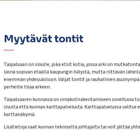
Myytävät tontit
lasvetovalikkoa
Taipalsaari on sinulle, joka etsit kotia, jossa arki on mutkatont
läsnä sopivan etäällä kaupungin hälystä, mutta riittävän lähellä p
lasvetovalikkoa
enemmän yhdessäoloon. Väljät tontit ja rauhallinen asuinympäri
perheille tilaa arkeen.
lasvetovalikkoa
Taipalsaaren kunnassa on omakotirakentamiseen soveltuvia tontt
lasvetovalikkoa
sivulta että kunnan karttapalvelusta. Karttapalvelussa valitse e
karttanäkymä.
Lisätietoja saat kunnan tekniseltä johtajalta tai voit jättää 
lasvetovalikkoa