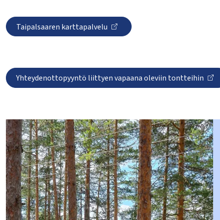
lasvetovalikkoa
lasvetovalikkoa
Taipalsaaren karttapalvelu
lasvetovalikkoa
Yhteydenottopyyntö liittyen vapaana oleviin tontteihin
lasvetovalikkoa