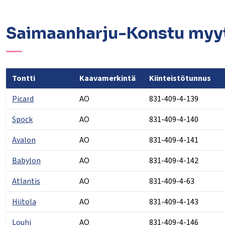
Saimaanharju-Konstu myyt
Tontti
Kaavamerkintä
Kiinteistötunnus
Picard
AO
831-409-4-139
Spock
AO
831-409-4-140
Avalon
AO
831-409-4-141
Babylon
AO
831-409-4-142
Atlantis
AO
831-409-4-63
Hiitola
AO
831-409-4-143
Louhi
AO
831-409-4-146