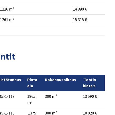
1226 m²
14 890 €
1261 m²
15 315 €
ntit
eistötunnus
Pinta-
Rakennusoikeus
Tontin
ala
hinta €
45-1-113
1865
300 m²
13 590 €
m²
45-1-115
1375
300 m²
10 020 €