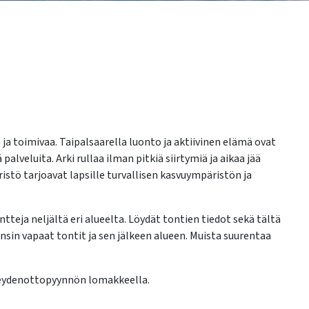
a ja toimivaa. Taipalsaarella luonto ja aktiivinen elämä ovat
alveluita. Arki rullaa ilman pitkiä siirtymiä ja aikaa jää
stö tarjoavat lapsille turvallisen kasvuympäristön ja
eja neljältä eri alueelta. Löydät tontien tiedot sekä tältä
nsin vapaat tontit ja sen jälkeen alueen. Muista suurentaa
yhteydenottopyynnön lomakkeella.