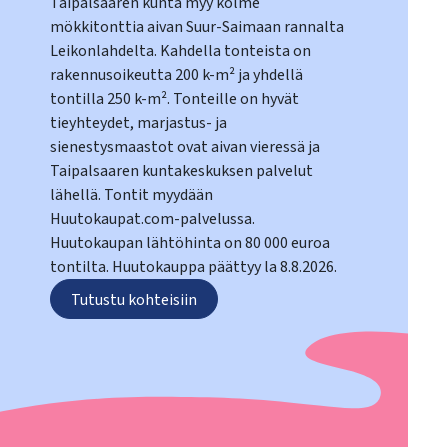
Taipalsaaren kunta myy kolme
mökkitonttia aivan Suur-Saimaan rannalta
Leikonlahdelta. Kahdella tonteista on
rakennusoikeutta 200 k-m² ja yhdellä
tontilla 250 k-m². Tonteille on hyvät
tieyhteydet, marjastus- ja
sienestysmaastot ovat aivan vieressä ja
Taipalsaaren kuntakeskuksen palvelut
lähellä. Tontit myydään
Huutokaupat.com-palvelussa.
Huutokaupan lähtöhinta on 80 000 euroa
tontilta. Huutokauppa päättyy la 8.8.2026.
Tutustu kohteisiin