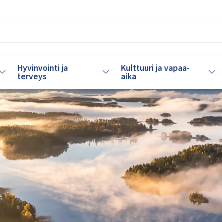
Hyvinvointi ja
Kulttuuri ja vapaa-
Vaihda alasvetovalikkoa
Vaihda alasvetovalikkoa
Vaih
terveys
aika