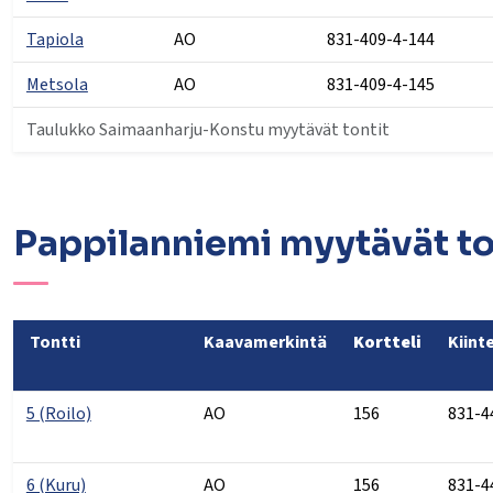
Tapiola
AO
831-409-4-144
Metsola
AO
831-409-4-145
Taulukko Saimaanharju-Konstu myytävät tontit
Pappilanniemi myytävät to
Tontti
Kaavamerkintä
Kortteli
Kiint
5 (Roilo)
AO
156
831-4
6 (Kuru)
AO
156
831-4