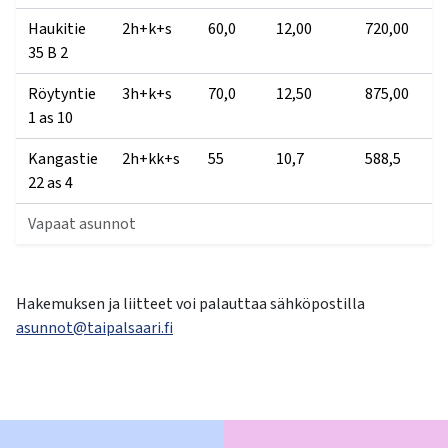
kosketus-
Haukitie
2h+k+s
60,0
12,00
720,00
2
ja
35 B 2
pyyhkäisyliikkeitä.
Röytyntie
3h+k+s
70,0
12,50
875,00
2
1 as 10
Kangastie
2h+kk+s
55
10,7
588,5
2
22 as 4
Vapaat asunnot
Hakemuksen ja liitteet voi palauttaa sähköpostilla
asunnot@taipalsaari.fi