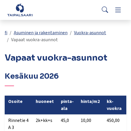
Palaute
Siirry pääsisältöön
Siirry päävalikkoon
Search
Asuminen ja rakentaminen
Vaihda
Yhteystiedot
Valitse
VisitTaipalsaari.fi
käytettävissä
Opetus ja kasvatus
Vaihda
fi
Asuminen ja rakentaminen
Vuokra-asunnot
oleva
Vapaat vuokra-asunnot
tulos
ylös-
Hyvinvointi ja terveys
Vaihda
Vapaat vuokra-asunnot
ja
alasnuolilla.
Kulttuuri ja vapaa-aika
Vaihda
Siirry
Kesäkuu 2026
valittuun
hakutulokseen
Kunta ja päätöksenteko
Vaihda
painamalla
enteriä.
Osoite
huoneet
pinta-
hinta/m2
kk-
Työ ja yrittäminen
Vaihda
Kosketuslaitteiden
ala
vuokra
käyttäjät
voivat
Rinnetie 4
2k+kk+s
45,0
10,00
450,00
2
käyttää
A 3