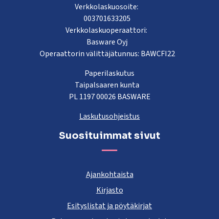
Verkkolaskuosoite:
003701633205
Verkkolaskuoperaattori:
Basware Oyj
Operaattorin välittäjätunnus: BAWCFI22
Paperilaskutus
Taipalsaaren kunta
PL 1197 00026 BASWARE
Laskutusohjeistus
Suosituimmat sivut
Ajankohtaista
Kirjasto
Esityslistat ja pöytäkirjat