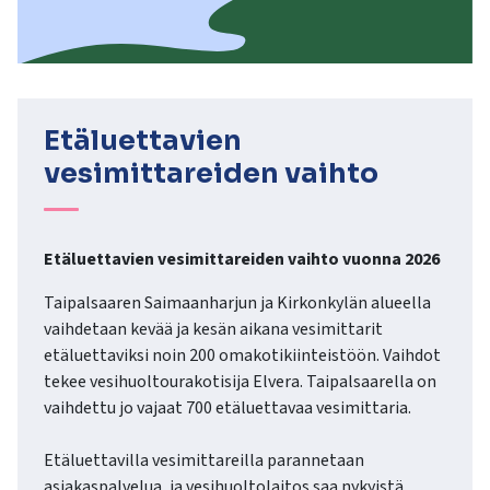
Etäluettavien
vesimittareiden vaihto
Etäluettavien vesimittareiden vaihto vuonna 2026
Taipalsaaren Saimaanharjun ja Kirkonkylän alueella
vaihdetaan kevää ja kesän aikana vesimittarit
etäluettaviksi noin 200 omakotikiinteistöön. Vaihdot
tekee vesihuoltourakotisija Elvera. Taipalsaarella on
vaihdettu jo vajaat 700 etäluettavaa vesimittaria.
Etäluettavilla vesimittareilla parannetaan
asiakaspalvelua, ja vesihuoltolaitos saa nykyistä