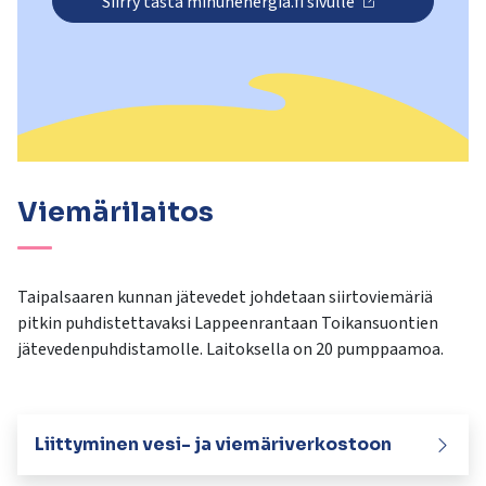
Siirry tästä minunenergia.fi sivulle
Viemärilaitos
Taipalsaaren kunnan jätevedet johdetaan siirtoviemäriä
pitkin puhdistettavaksi Lappeenrantaan Toikansuontien
jätevedenpuhdistamolle. Laitoksella on 20 pumppaamoa.
Liittyminen vesi- ja viemäriverkostoon