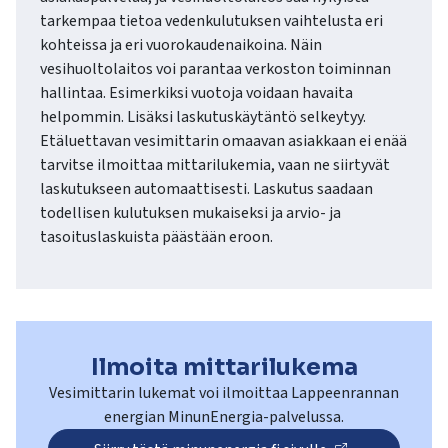
tarkempaa tietoa vedenkulutuksen vaihtelusta eri
kohteissa ja eri vuorokaudenaikoina. Näin
vesihuoltolaitos voi parantaa verkoston toiminnan
hallintaa. Esimerkiksi vuotoja voidaan havaita
helpommin. Lisäksi laskutuskäytäntö selkeytyy.
Etäluettavan vesimittarin omaavan asiakkaan ei enää
tarvitse ilmoittaa mittarilukemia, vaan ne siirtyvät
laskutukseen automaattisesti. Laskutus saadaan
todellisen kulutuksen mukaiseksi ja arvio- ja
tasoituslaskuista päästään eroon.
Ilmoita mittarilukema
Vesimittarin lukemat voi ilmoittaa Lappeenrannan
energian MinunEnergia-palvelussa.