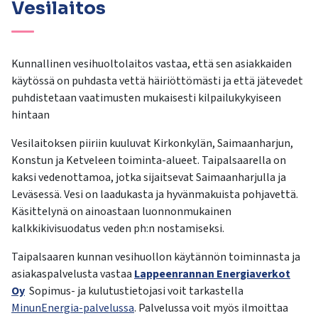
Vesilaitos
Kunnallinen vesihuoltolaitos vastaa, että sen asiakkaiden
käytössä on puhdasta vettä häiriöttömästi ja että jätevedet
puhdistetaan vaatimusten mukaisesti kilpailukykyiseen
hintaan
Vesilaitoksen piiriin kuuluvat Kirkonkylän, Saimaanharjun,
Konstun ja Ketveleen toiminta-alueet. Taipalsaarella on
kaksi vedenottamoa, jotka sijaitsevat Saimaanharjulla ja
Leväsessä. Vesi on laadukasta ja hyvänmakuista pohjavettä.
Käsittelynä on ainoastaan luonnonmukainen
kalkkikivisuodatus veden ph:n nostamiseksi.
Taipalsaaren kunnan vesihuollon käytännön toiminnasta ja
asiakaspalvelusta vastaa
Lappeenrannan Energiaverkot
Oy
Sopimus- ja kulutustietojasi voit tarkastella
MinunEnergia-palvelussa
. Palvelussa voit myös ilmoittaa