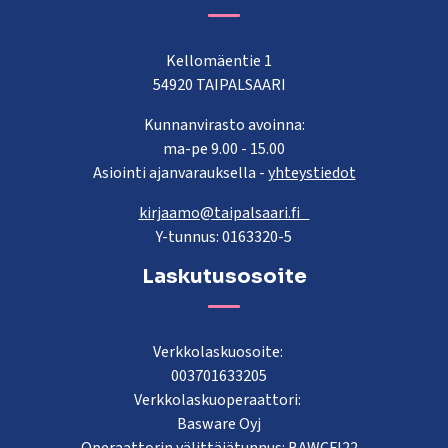
Kellomäentie 1
54920 TAIPALSAARI
Kunnanvirasto avoinna:
ma-pe 9.00 - 15.00
Asiointi ajanvarauksella -
yhteystiedot
kirjaamo@taipalsaari.fi
Y-tunnus: 0163320-5
Laskutusosoite
Verkkolaskuosoite:
003701633205
Verkkolaskuoperaattori:
Basware Oyj