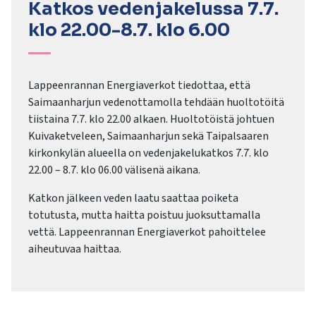
kosketus-
Katkos vedenjakelussa 7.7.
ja
klo 22.00-8.7. klo 6.00
pyyhkäisyliikkeitä.
Lappeenrannan Energiaverkot tiedottaa, että
Saimaanharjun vedenottamolla tehdään huoltotöitä
tiistaina 7.7. klo 22.00 alkaen. Huoltotöistä johtuen
Kuivaketveleen, Saimaanharjun sekä Taipalsaaren
kirkonkylän alueella on vedenjakelukatkos 7.7. klo
22.00 – 8.7. klo 06.00 välisenä aikana.
Katkon jälkeen veden laatu saattaa poiketa
totutusta, mutta haitta poistuu juoksuttamalla
vettä. Lappeenrannan Energiaverkot pahoittelee
aiheutuvaa haittaa.