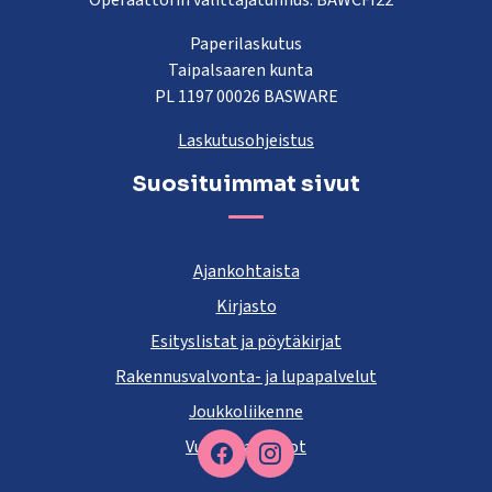
Operaattorin välittäjätunnus: BAWCFI22
Paperilaskutus
Taipalsaaren kunta
PL 1197 00026 BASWARE
Laskutusohjeistus
Suosituimmat sivut
Ajankohtaista
Kirjasto
Esityslistat ja pöytäkirjat
Rakennusvalvonta- ja lupapalvelut
Joukkoliikenne
Vuokra-asunnot
Facebook