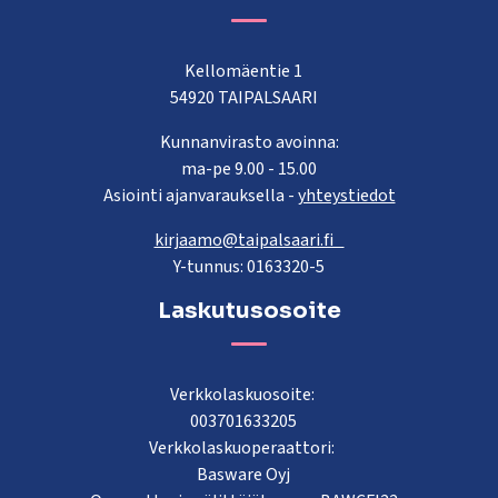
Kellomäentie 1
54920 TAIPALSAARI
Kunnanvirasto avoinna:
ma-pe 9.00 - 15.00
Asiointi ajanvarauksella -
yhteystiedot
kirjaamo@taipalsaari.fi
Y-tunnus: 0163320-5
Laskutusosoite
Verkkolaskuosoite:
003701633205
Verkkolaskuoperaattori:
Basware Oyj