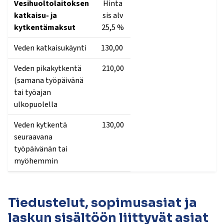
Vesihuoltolaitoksen
Hinta
katkaisu- ja
sis alv
kytkentämaksut
25,5 %
Veden katkaisukäynti
130,00
Veden pikakytkentä
210,00
(samana työpäivänä
tai työajan
ulkopuolella
Veden kytkentä
130,00
seuraavana
työpäivänän tai
myöhemmin
Tiedustelut, sopimusasiat ja
laskun sisältöön liittyvät asiat