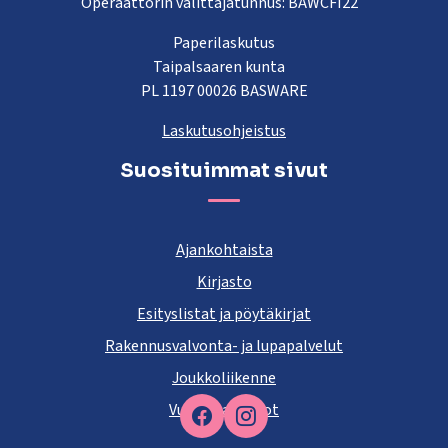
Operaattorin välittäjätunnus: BAWCFI22
Paperilaskutus
Taipalsaaren kunta
PL 1197 00026 BASWARE
Laskutusohjeistus
Suosituimmat sivut
Ajankohtaista
Kirjasto
Esityslistat ja pöytäkirjat
Rakennusvalvonta- ja lupapalvelut
Joukkoliikenne
Vuokra-asunnot
Facebook