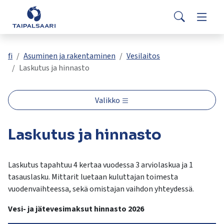
Palaute
Siirry pääsisältöön
Siirry päävalikkoon
Search
Asuminen ja rakentaminen
Vaihda
Yhteystiedot
Valitse
VisitTaipalsaari.fi
käytettävissä
Opetus ja kasvatus
Vaihda
fi
Asuminen ja rakentaminen
Vesilaitos
oleva
Laskutus ja hinnasto
tulos
ylös-
Hyvinvointi ja terveys
Vaihda
ja
Valikko
alasnuolilla.
Kulttuuri ja vapaa-aika
Vaihda
Siirry
Laskutus ja hinnasto
valittuun
hakutulokseen
Kunta ja päätöksenteko
Vaihda
painamalla
Laskutus tapahtuu 4 kertaa vuodessa 3 arviolaskua ja 1
enteriä.
tasauslasku. Mittarit luetaan kuluttajan toimesta
Työ ja yrittäminen
Vaihda
Kosketuslaitteiden
vuodenvaihteessa, sekä omistajan vaihdon yhteydessä.
käyttäjät
voivat
Vesi- ja jätevesimaksut hinnasto 2026
käyttää