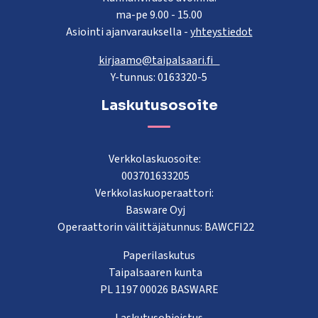
ma-pe 9.00 - 15.00
Asiointi ajanvarauksella -
yhteystiedot
kirjaamo@taipalsaari.fi
Y-tunnus: 0163320-5
Laskutusosoite
Verkkolaskuosoite:
003701633205
Verkkolaskuoperaattori:
Basware Oyj
Operaattorin välittäjätunnus: BAWCFI22
Paperilaskutus
Taipalsaaren kunta
PL 1197 00026 BASWARE
Laskutusohjeistus