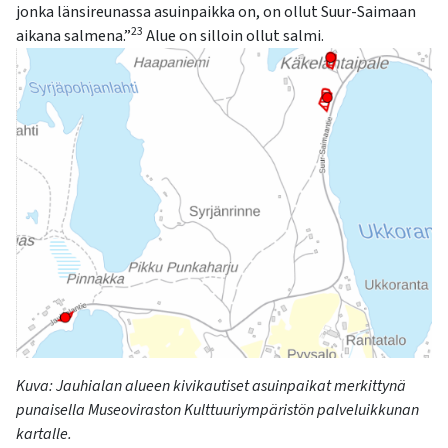
kosketus-
jonka länsireunassa asuinpaikka on, on ollut Suur
-Saimaan
ja
23
aikana salmena
.”
Alue
on
silloin
ollut salmi
.
pyyhkäisyliikkeitä.
Kuva:
Jauhialan
a
lueen kivikautiset asuinpaikat merkittynä
punaisella Museoviraston Kulttuuriympäristön palveluikkunan
kartalle.