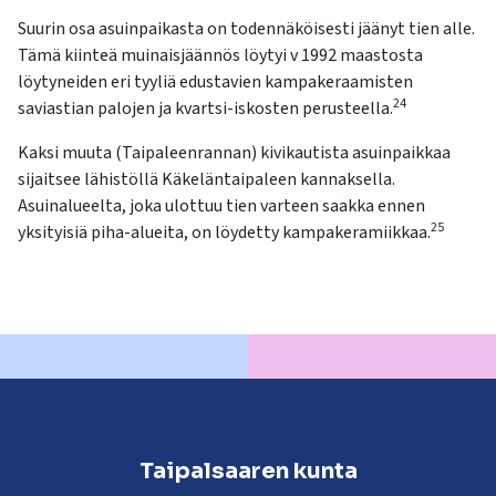
Suurin osa asuinpaikasta on todennäköisesti jäänyt tien alle.
Tämä kiinteä muinaisjäännös löytyi v 1992 maastosta
löytyneiden eri tyyliä edustavien kampakeraamisten
24
saviastian palojen ja kvartsi-iskosten perusteella.
Kaksi muuta (Taipaleenrannan) kivikautista asuinpaikkaa
sijaitsee lähistöllä Käkeläntaipaleen kannaksella.
Asuinalueelta, joka ulottuu tien varteen saakka ennen
25
yksityisiä piha-alueita, on löydetty kampakeramiikkaa.
Taipalsaaren kunta