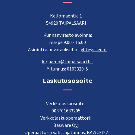
Kellomäentie 1
54920 TAIPALSAARI
Kunnanvirasto avoinna:
ma-pe 9.00 - 15.00
Asiointi ajanvarauksella -
yhteystiedot
kirjaamo@taipalsaari.fi
Y-tunnus: 0163320-5
Laskutusosoite
Verkkolaskuosoite:
003701633205
Verkkolaskuoperaattori:
Basware Oyj
Operaattorin välittäjätunnus: BAWCFI22