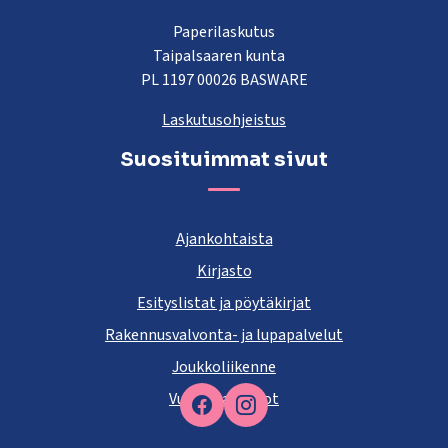
Paperilaskutus
Taipalsaaren kunta
PL 1197 00026 BASWARE
Laskutusohjeistus
Suosituimmat sivut
Ajankohtaista
Kirjasto
Esityslistat ja pöytäkirjat
Rakennusvalvonta- ja lupapalvelut
Joukkoliikenne
Vuokra-asunnot
Facebook