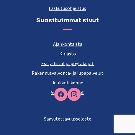
Laskutusohjeistus
Suosituimmat sivut
Ajankohtaista
Kirjasto
Esityslistat ja pöytäkirjat
Rakennusvalvonta- ja lupapalvelut
Joukkoliikenne
Vuokra-asunnot
Facebook
Saavutettavuusseloste