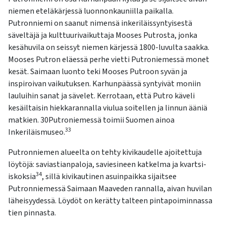
kosketus-
niemen eteläkärjessä luonnonkauniilla paikalla.
ja
Putronniemi on saanut nimensä inkeriläissyntyisestä
pyyhkäisyliikkeitä.
säveltäjä ja kulttuurivaikuttaja Mooses Putrosta, jonka
kesähuvila on seissyt niemen kärjessä 1800-luvulta saakka.
Mooses Putron eläessä perhe vietti Putroniemessä monet
kesät. Saimaan luonto teki Mooses Putroon syvän ja
inspiroivan vaikutuksen. Karhunpäässä syntyivät moniin
lauluihin sanat ja sävelet. Kerrotaan, että Putro käveli
kesäiltaisin hiekkarannalla viulua soitellen ja linnun ääniä
matkien. 30Putroniemessä toimii Suomen ainoa
33
Inkeriläismuseo.
Putronniemen alueelta on tehty kivikaudelle ajoitettuja
löytöjä: saviastianpaloja, saviesineen katkelma ja kvartsi-
34
iskoksia
, sillä kivikautinen asuinpaikka sijaitsee
Putronniemessä Saimaan Maaveden rannalla, aivan huvilan
läheisyydessä. Löydöt on kerätty talteen pintapoiminnassa
tien pinnasta.