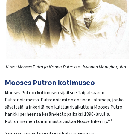
Kuva:
Mooses
Putro
ja Nanna
Putro
o.s. Juvonen Mäntyharjulta
Mooses Putron kotimuseo
Mooses Putron kotimuseo sijaitsee Taipalsaaren
Putronniemessä. Putronniemi on entinen kalamaja, jonka
säveltäjä ja inkeriläinen kulttuurivaikuttaja Mooses Putro
hankki perheensä kesänviettopaikaksi 1890-luvulla.
49
Putronniemen toiminnasta vastaa Nouse Inkeri ry.
Saimaan rannalla sijaitseva Putronniemi on