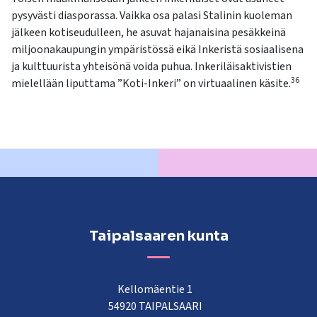
pysyvästi diasporassa. Vaikka osa palasi Stalinin kuoleman
jälkeen kotiseudulleen, he asuvat hajanaisina pesäkkeinä
miljoonakaupungin ympäristössä eikä Inkeristä sosiaalisena
ja kulttuurista yhteisönä voida puhua. Inkeriläisaktivistien
36
mielellään liputtama ”Koti-Inkeri” on virtuaalinen käsite.
Taipalsaaren kunta
Kellomäentie 1
54920 TAIPALSAARI