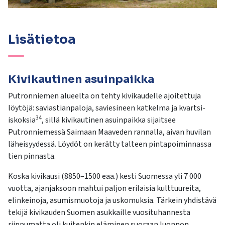
Lisätietoa
Kivikautinen asuinpaikka
Putronniemen alueelta on tehty kivikaudelle ajoitettuja
löytöjä: saviastianpaloja, saviesineen katkelma ja kvartsi-
34
iskoksia
, sillä kivikautinen asuinpaikka sijaitsee
Putronniemessä Saimaan Maaveden rannalla, aivan huvilan
läheisyydessä. Löydöt on kerätty talteen pintapoiminnassa
tien pinnasta.
Koska kivikausi (8850–1500 eaa.) kesti Suomessa yli 7 000
vuotta, ajanjaksoon mahtui paljon erilaisia kulttuureita,
elinkeinoja, asumismuotoja ja uskomuksia. Tärkein yhdistävä
tekijä kivikauden Suomen asukkaille vuosituhannesta
riippumatta oli kuitenkin eläminen suoraan luonnon