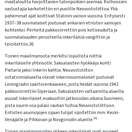
maataloutta harjoittavien talonpoikien asemaa. Kolhoosien
vastustajia karkotettiin eri puolille Neuvostoliittoa. Yhä
pahemmat ajat koittivat Stalinin vainon vuosina. Erityisesti
1937–38 suomalaiset joutuivat ankarien etnisten vainojen
kohteeksi. Perheitä pakkosiirrettiin pois kotiseudulta ja
suomalaisuuden perusteella inkeriläisiä vangittiin ja
teloitettiin.36
Toinen maailmansota merkitsi lopullista niittiä
inkeriläiselle yhteisölle. Saksalaisten hyökkäys kohti
Pietaria jakoi Inkerin kahtia. Neuvostoliiton
sotatoimialueella olevat inkerinsuomalaiset joutuivat
Leningradin saartorenkaaseen, josta heidät vuonna 1942
pakkosiirrettiin Siperiaan. Saksalaisten valtaamilla alueilla
asuvat inkeriläiset evakuoitiin jatkosodan aikana Suomeen,
josta suurin osa palasi rauhan tultua Neuvostoliittoon.
Entisten asuinsijojen sijaan tulijat sijoitettiin mm. Keski-
36
Venäjälle ja Pihkovan ja Novgorodin alueille.
Toisen maailmansodan jälkeen inkeriläiset ovat asuneet