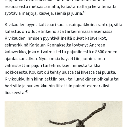
resursseista metsästämällä, kalastamalla ja keräilemällä
46
syötäviä marjoja, kasveja, sieniä ja juuria.
Kivikauden pyyntikulttuuri suosi asuinpaikkoina rantoja, sillä
kalastus on ollut elinkeinoista tärkeimmässä asemassa.
Kivikauden ihmisen pyyntivälineitä olivat kalaverkot,
esimerkkinä Karjalan Kannakselta löytynyt Antrean
kalaverkko, joka oli valmistettu pajuniinestä n 8500 ennen
ajanlaskun alkua. Myös onkia käytettiin, joihin siima
valmistettiin pajun tai lehmuksen niinestä taikka
nokkosesta. Koukut oli tehty luusta tai kivestä tai puusta.
Kivikoukkuihin kiinnitettiin puu- tai luuväkänen pihkalla tai
hartsilla ja puukoukkuihin liitettiin painot esimerkiksi
43
liuskeesta.