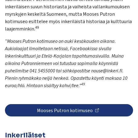
inkeriläisen suvun historiasta ja vaiheista vallankumouksen
myrskyjen keskeltä Suomeen, mutta Mooses Putron
kotimuseo esittelee myös inkeriläistä historiaa ja kulttuuria
49
laajemminkin.
“Mooses Putron kotimuseo on auki kesäkauden aikana.
Aukioloajat ilmoitetaan netissä, Facebookissa sivulla
Inkerinkulttuuri ja Etelä-Karjalan tapahtumasivuilla. Muina
aikoina Putronniemeen voi tutustua sopimalla käynnistä
puhelimitse 041 5455000 tai sähköpostitse nouse@inkeri.fi.
Pienin ryhmäkoko neljä henkeä. Opastettu käynti maksaa 10
49
euroa/hlö. Hintaan sisältyy kahvi/tee.”
Mooses Putron kotimuseo
Inkeriläiset