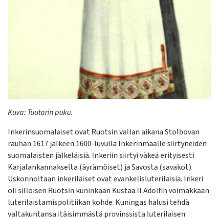
Kuva:
Tuutarin
puku.
Inkerinsuomalaiset ovat Ruotsin vallan aikana Stolbovan
rauhan 1617 jälkeen 1600-luvulla Inkerinmaalle siirtyneiden
suomalaisten jälkeläisiä. Inkeriin siirtyi väkeä erityisesti
Karjalankannakselta (äyrämöiset) ja Savosta (savakot).
Uskonnoltaan inkeriläiset ovat evankelisluterilaisia. Inkeri
oli silloisen Ruotsin kuninkaan Kustaa II Adolfin voimakkaan
luterilaistamispolitiikan kohde. Kuningas halusi tehdä
valtakuntansa itäisimmästä provinssista luterilaisen