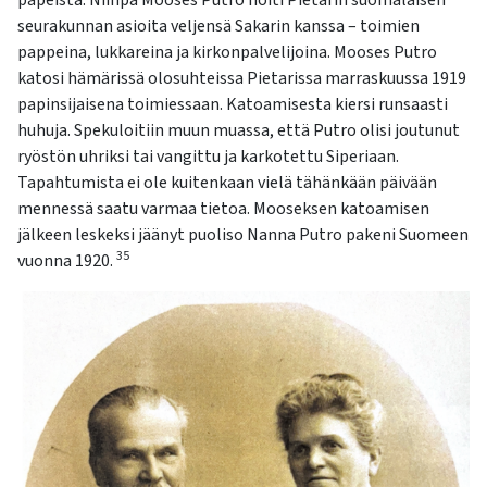
papeista. Niinpä Mooses Putro hoiti Pietarin suomalaisen
seurakunnan asioita veljensä Sakarin kanssa – toimien
pappeina, lukkareina ja kirkonpalvelijoina. Mooses Putro
katosi hämärissä olosuhteissa Pietarissa marraskuussa 1919
papinsijaisena toimiessaan. Katoamisesta kiersi runsaasti
huhuja. Spekuloitiin muun muassa, että Putro olisi joutunut
ryöstön uhriksi tai vangittu ja karkotettu Siperiaan.
Tapahtumista ei ole kuitenkaan vielä tähänkään päivään
mennessä saatu varmaa tietoa. Mooseksen katoamisen
jälkeen leskeksi jäänyt puoliso Nanna Putro pakeni Suomeen
35
vuonna 1920.