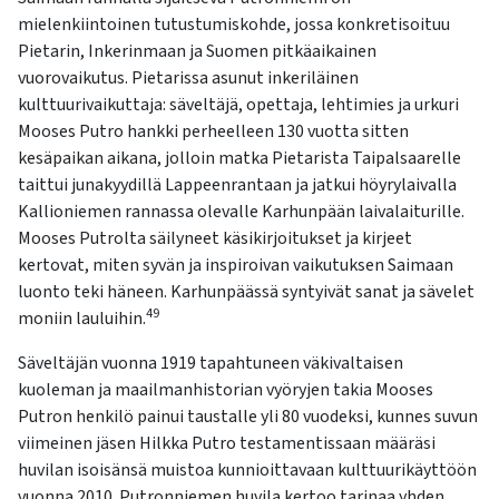
mielenkiintoinen tutustumiskohde, jossa konkretisoituu
Pietarin, Inkerinmaan ja Suomen pitkäaikainen
vuorovaikutus. Pietarissa asunut inkeriläinen
kulttuurivaikuttaja: säveltäjä, opettaja, lehtimies ja urkuri
Mooses Putro hankki perheelleen 130 vuotta sitten
kesäpaikan aikana, jolloin matka Pietarista Taipalsaarelle
taittui junakyydillä Lappeenrantaan ja jatkui höyrylaivalla
Kallioniemen rannassa olevalle Karhunpään laivalaiturille.
Mooses Putrolta säilyneet käsikirjoitukset ja kirjeet
kertovat, miten syvän ja inspiroivan vaikutuksen Saimaan
luonto teki häneen. Karhunpäässä syntyivät sanat ja sävelet
49
moniin lauluihin.
Säveltäjän vuonna 1919 tapahtuneen väkivaltaisen
kuoleman ja maailmanhistorian vyöryjen takia Mooses
Putron henkilö painui taustalle yli 80 vuodeksi, kunnes suvun
viimeinen jäsen Hilkka Putro testamentissaan määräsi
huvilan isoisänsä muistoa kunnioittavaan kulttuurikäyttöön
vuonna 2010. Putronniemen huvila kertoo tarinaa yhden