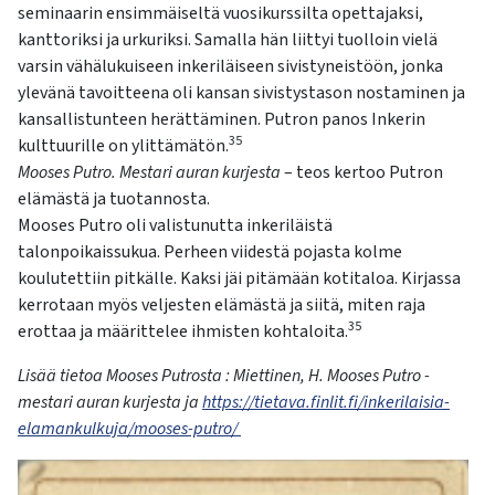
seminaarin ensimmäiseltä vuosikurssilta opettajaksi,
kanttoriksi ja urkuriksi. Samalla hän liittyi tuolloin vielä
varsin vähälukuiseen inkeriläiseen sivistyneistöön, jonka
ylevänä tavoitteena oli kansan sivistystason nostaminen ja
kansallistunteen herättäminen. Putron panos Inkerin
35
kulttuurille on ylittämätön.
Mooses Putro. Mestari auran kurjesta
– teos kertoo Putron
elämästä ja tuotannosta.
Mooses Putro oli valistunutta inkeriläistä
talonpoikaissukua. Perheen viidestä pojasta kolme
koulutettiin pitkälle. Kaksi jäi pitämään kotitaloa. Kirjassa
kerrotaan myös veljesten elämästä ja siitä, miten raja
35
erottaa ja määrittelee ihmisten kohtaloita.
Lisää tietoa Mooses Putrosta : Miettinen, H. Mooses Putro -
mestari auran kurjesta ja
https://tietava.finlit.fi/inkerilaisia-
elamankulkuja/mooses-putro/