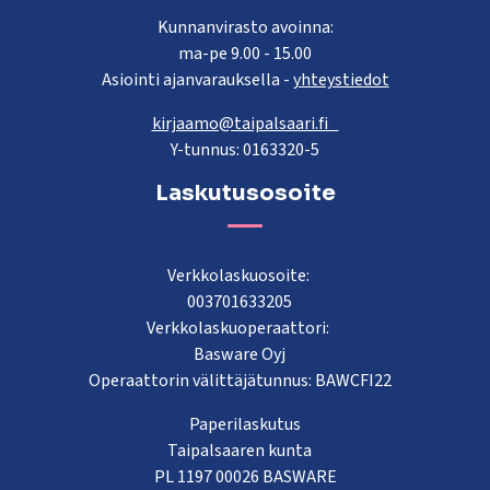
Kunnanvirasto avoinna:
ma-pe 9.00 - 15.00
Asiointi ajanvarauksella -
yhteystiedot
kirjaamo@taipalsaari.fi
Y-tunnus: 0163320-5
Laskutusosoite
Verkkolaskuosoite:
003701633205
Verkkolaskuoperaattori:
Basware Oyj
Operaattorin välittäjätunnus: BAWCFI22
Paperilaskutus
Taipalsaaren kunta
PL 1197 00026 BASWARE