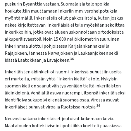
puskurin Bysanttia vastaan. Suomalaisia talonpoikia
houkuteltiin muuttamaan Inkeriin mm. verohelpotuksia
myöntämällä. Inkeri ei siis ollut pakkosiirtola, kuten joskus
näkee kirjoitettavan. Inkeriläisiä ei tule myöskään sekoittaa
inkerikkoihin, jotka ovat alueen uskonnoltaan ortodoksista
alkuperäisväestöä. Noin 15 000 neliökilometrin suuruinen
Inkerinmaa ulottui pohjoisessa Karjalankannaksella
Rajajokeen, lännessä Narvajokeen ja Laukaanjokeen sekä
36
idässä Laatokkaan ja Lavajokeen.
Inkeriläisten äidinkieli oli suomi. Inkerissä puhuttiin useita
eri murteita, mitään yhtä ”Inkerin kieltä” ei ole. Nykyisin
suomen kieli on saanut väistyä venäjän tieltä inkeriläisten
äidinkielenä. Venäjällä asuva nuorempi, itsensä inkeriläiseksi
identifioiva sukupolvi ei enää suomea osaa. Virossa asuvat
36
inkeriläiset puhuvat viroa ja Ruotsissa ruotsia.
Neuvostoaikana inkeriläiset joutuivat kokemaan kovia.
Maatalouden kollektivisointipolitiikka koetteli pääasiassa