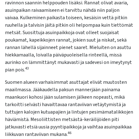
ravinnon saannin helppouden lisäksi. Rannat olivat avaria,
asuinpaikan raivaamiseen ei tarvittu nähdä niin paljon
vaivaa. Kulkeminen paikasta toiseen, kesäisin vettä pitkin
ruuhella ja talvisin jäitä pitkin oli helpompaa kuin tiettömät
metsät. Suosittuja asuinpaikkoja ovat olleet suojaisat
poukamat, kapeikkojen rannat, jokien suut ja niskat, sekä
rannan lähellä sijainneet pienet saaret. Mieluiten on asuttu
hiekkamaalla, loivalla päiväpuoleisella rinteellä, missä
aurinko on lämmittänyt mukavasti ja sadevesi on imeytynyt
43
pian pois.
Suomen alueen varhaisimmat asuttajat elivät muutosten
maailmassa. Jääkaudella paksun mannerjään painama
maankuori kohosi jään sulamisen jälkeen nopeasti, mikä
tarkoitti selvästi havaittavaa rantaviivan vetäytymistä ja
tuttujen kalojen kutuapajien ja lintujen pesimämatalikkojen
häviämistä. Mesoliittisten metsästä-keräilijöiden piti
jatkuvasti etsiä uusia pyyntipaikkoja ja vaihtaa asuinpaikkaa
46
liikkuvan rantaviivan mukana.