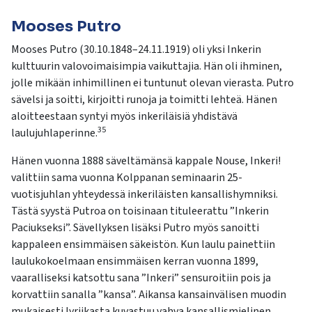
Mooses Putro
Mooses Putro (30.10.1848–24.11.1919) oli yksi Inkerin
kulttuurin valovoimaisimpia vaikuttajia. Hän oli ihminen,
jolle mikään inhimillinen ei tuntunut olevan vierasta. Putro
sävelsi ja soitti, kirjoitti runoja ja toimitti lehteä. Hänen
aloitteestaan syntyi myös inkeriläisiä yhdistävä
35
laulujuhlaperinne.
Hänen vuonna 1888 säveltämänsä kappale Nouse, Inkeri!
valittiin sama vuonna Kolppanan seminaarin 25-
vuotisjuhlan yhteydessä inkeriläisten kansallishymniksi.
Tästä syystä Putroa on toisinaan tituleerattu ”Inkerin
Paciukseksi”. Sävellyksen lisäksi Putro myös sanoitti
kappaleen ensimmäisen säkeistön. Kun laulu painettiin
laulukokoelmaan ensimmäisen kerran vuonna 1899,
vaaralliseksi katsottu sana ”Inkeri” sensuroitiin pois ja
korvattiin sanalla ”kansa”. Aikansa kansainvälisen muodin
mukaisesti lyriikasta kuvastuu vahva kansallismielinen