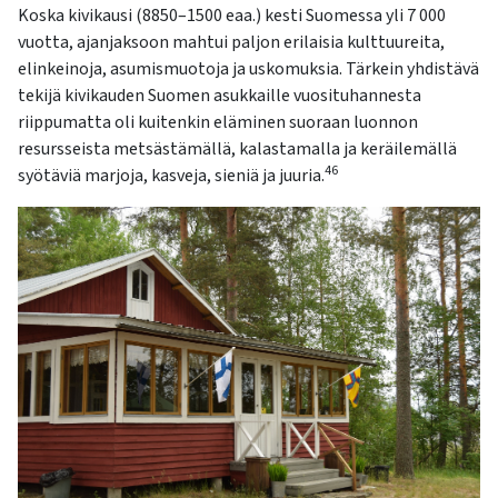
Koska kivikausi (8850–1500 eaa.) kesti Suomessa yli 7 000
vuotta, ajanjaksoon mahtui paljon erilaisia kulttuureita,
elinkeinoja, asumismuotoja ja uskomuksia. Tärkein yhdistävä
tekijä kivikauden Suomen asukkaille vuosituhannesta
riippumatta oli kuitenkin eläminen suoraan luonnon
resursseista metsästämällä, kalastamalla ja keräilemällä
46
syötäviä marjoja, kasveja, sieniä ja juuria.