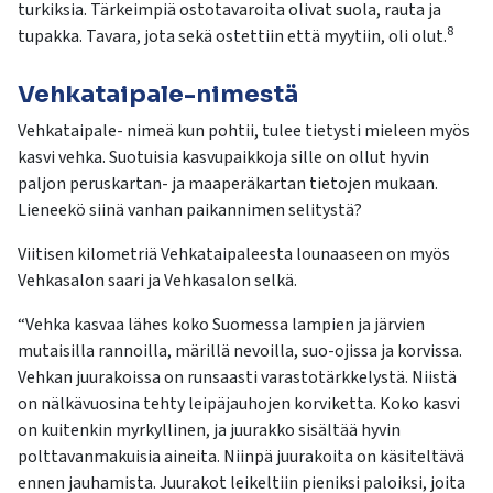
turkiksia. Tärkeimpiä ostotavaroita olivat suola, rauta ja
8
tupakka. Tavara, jota sekä ostettiin että myytiin, oli olut.
Vehkataipale-nimestä
Vehkataipale- nimeä kun pohtii, tulee tietysti mieleen myös
kasvi vehka. Suotuisia kasvupaikkoja sille on ollut hyvin
paljon peruskartan- ja maaperäkartan tietojen mukaan.
Lieneekö siinä vanhan paikannimen selitystä?
Viitisen kilometriä Vehkataipaleesta lounaaseen on myös
Vehkasalon saari ja Vehkasalon selkä.
“Vehka kasvaa lähes koko Suomessa lampien ja järvien
mutaisilla rannoilla, märillä nevoilla, suo-ojissa ja korvissa.
Vehkan juurakoissa on runsaasti varastotärkkelystä. Niistä
on nälkävuosina tehty leipäjauhojen korviketta. Koko kasvi
on kuitenkin myrkyllinen, ja juurakko sisältää hyvin
polttavanmakuisia aineita. Niinpä juurakoita on käsiteltävä
ennen jauhamista. Juurakot leikeltiin pieniksi paloiksi, joita