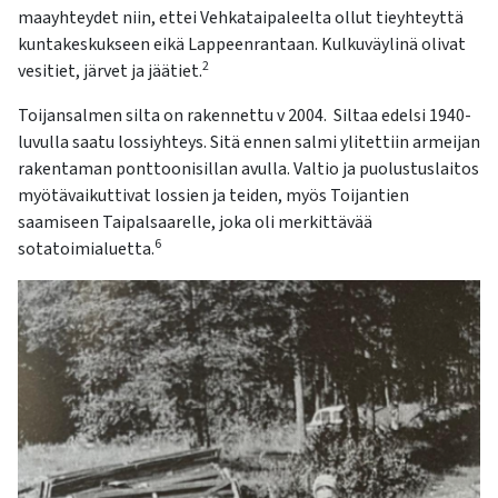
maayhteydet niin, ettei Vehkataipaleelta ollut tieyhteyttä
kuntakeskukseen eikä Lappeenrantaan. Kulkuväylinä olivat
2
vesitiet, järvet ja jäätiet.
Toijansalmen silta on rakennettu v 2004. Siltaa edelsi 1940-
luvulla saatu lossiyhteys. Sitä ennen salmi ylitettiin armeijan
rakentaman ponttoonisillan avulla. Valtio ja puolustuslaitos
myötävaikuttivat lossien ja teiden, myös Toijantien
saamiseen Taipalsaarelle, joka oli merkittävää
6
sotatoimialuetta.