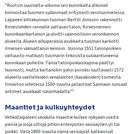
”Ruotsin suurvalta-aikoina sen kuninkaita alkoivat
kiinnostaa Suomen sydänmaat erityisesti verotusmielessä.
Lappeen kihlakunnan tuomari Bertill Jönsson rakennutti
Kirveslahden rannalle valtavan talon, Kirvesniemen
kuninkaankartanon ja aloitti säännöllisen veronkannon
alueella. Alueen alkuperäisiä asukkaita tuomari karkotti
ilmeisen väkivaltaisin keinoin. Vuonna 1551 talonpoikien
valtuusto matkusti tuomarin tekosista suivaantuneena
kuninkaan puheille. Tämä talonpoikaiskapina päättyi
huonosti, mutta kartanokin paloi poroksi luultavasti 1572
alueella vaellelleiden venäläisten (kasakoiden) toimesta.
Ilmaston viiletessä 1500-luvulla pelastivat Saimaan runsaat
1
antimet asukkaat nälänhädältä.”
Maantiet ja kulkuyhteydet
Vehkataipaleen seudulla maantie kulkee nykyään useita
pieniä ja isoja siltoja pitkin erilevyisten vesiväylien yli tai
poikki. Vielä 1800-luvulla nämä vesiväylät katkaisivat