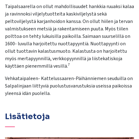
Taipalsaarella on ollut mahdollisuudet hankkia ruuaksi kalaa
ja ravinnoksi viljelytuotteita kaskiviljelystä sekä
peltoviljelystä karjanhoidon kanssa. On ollut hiilen ja tervan
valmistukseen metsiä ja rakentamiseen puuta. Myös tiilen
polttoa on tehty lukuisilla paikoilla. Saimaan suurselillä on
1600- luvulla harjoitettu nuottapyyntiä. Nuottapyynti on
ollut tuottavin kalastusmuoto. Kalastusta on harjoitettu
myös mertapyynnillä, verkkopyynnillä ja liistekatiskoja
7
käyttäen pienemmillä vesillä.
Vehkataipaleen- Kattelussaaren-Päihänniemen seuduilla on
Salpalinjaan liittyviä puolustusvarustuksia useissa paikoissa
yleensä idän puolella.
Lisätietoja