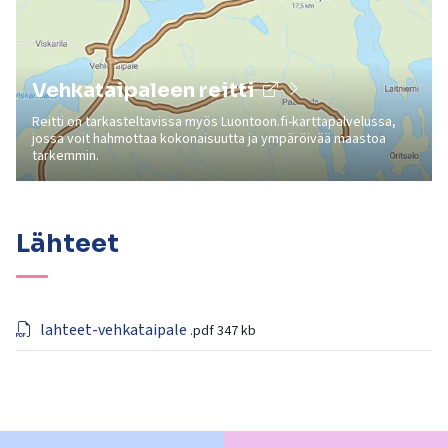
Vehkataipaleen reitti
Reitti on tarkasteltavissa myös Luontoon.fi-karttapalvelussa,
jossa voit hahmottaa kokonaisuutta ja ympäröivää maastoa
tarkemmin.
Lähteet
lahteet-vehkataipale
.pdf
347 kb