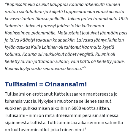
“Kopinsalmella asunut kauppias Kaarna rakennutti salmen
rantaa sontalaiturin ja kuljetti Lappeenrannan varuskunnasta
hevosen lantaa tilansa pelloille. Toinen päivä tammikuuta 1925
Salmetar –laiva ei päässyt jäiden takia kulkemaan
Kopinsalmea pidemmälle. Matkustajat joutuivat jäämään pois
ja laiva kääntyi takaisin kaupunkiin. Laivasta jäänyt Kuhalan
kylän asukas Kalle Laitinen oli tahtonut Kaarnalta kyytiä
kotiinsa. Kaarna oli mukiloinut hänet hengiltä. Ruumis oli
heitetty laivan jättämään sulaan, vain hattu oli heitetty jäälle.
6
Ruumis löytyi vasta seuraavana kesänä.”
Tullisalmi = Oinaansalmi
Tullisalmi on erottanut Kattelussaaren mantereesta jo
tuhansia vuosia. Nykyisen muotonsa se lienee saanut
Vuoksen puhkeamisen aikoihin n 6000 vuotta sitten.
Tullisalmi –nimi on mitä ilmeisimmin peräisin salmessa
sijainneesta tullista. Tullitoimintaa aikaisemmin salmella
7
on luultavimmin ollut joku toinen nimi.