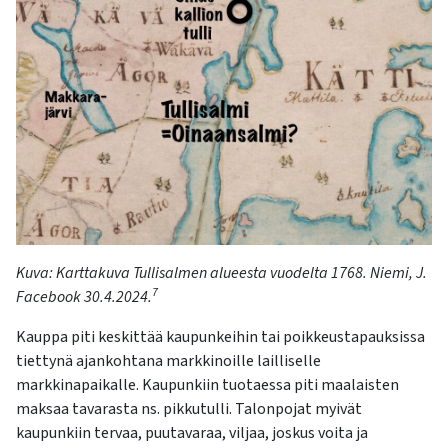
K
uva
: Karttakuva Tullisalmen alueesta vuodelta 1768.
Niemi, J.
7
Facebook 30.4.2024.
Kauppa piti keskittää kaupunkeihin tai poikkeustapauksissa
tiettynä ajankohtana markkinoille lailliselle
markkinapaikalle. Kaupunkiin tuotaessa piti maalaisten
maksaa tavarasta ns. pikkutulli. Talonpojat myivät
kaupunkiin tervaa, puutavaraa, viljaa, joskus voita ja