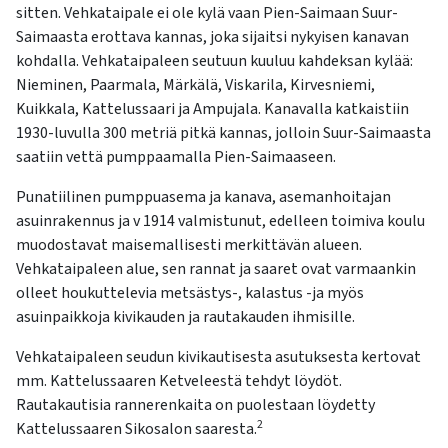
sitten. Vehkataipale ei ole kylä vaan Pien-Saimaan Suur-
Saimaasta erottava kannas, joka sijaitsi nykyisen kanavan
kohdalla. Vehkataipaleen seutuun kuuluu kahdeksan kylää:
Nieminen, Paarmala, Märkälä, Viskarila, Kirvesniemi,
Kuikkala, Kattelussaari ja Ampujala. Kanavalla katkaistiin
1930-luvulla 300 metriä pitkä kannas, jolloin Suur-Saimaasta
saatiin vettä pumppaamalla Pien-Saimaaseen.
Punatiilinen pumppuasema ja kanava, asemanhoitajan
asuinrakennus ja v 1914 valmistunut, edelleen toimiva koulu
muodostavat maisemallisesti merkittävän alueen.
Vehkataipaleen alue, sen rannat ja saaret ovat varmaankin
olleet houkuttelevia metsästys-, kalastus -ja myös
asuinpaikkoja kivikauden ja rautakauden ihmisille.
Vehkataipaleen seudun kivikautisesta asutuksesta kertovat
mm. Kattelussaaren Ketveleestä tehdyt löydöt.
Rautakautisia rannerenkaita on puolestaan löydetty
2
Kattelussaaren Sikosalon saaresta.