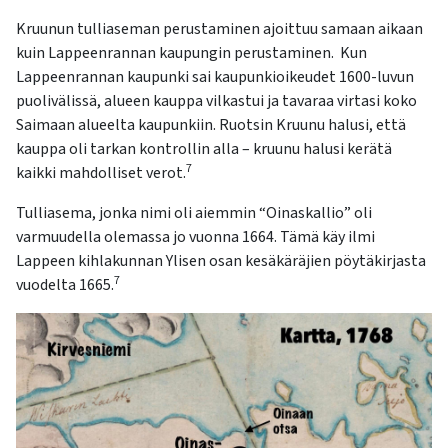
Kruunun tulliaseman perustaminen ajoittuu samaan aikaan
kuin Lappeenrannan kaupungin perustaminen. Kun
Lappeenrannan kaupunki sai kaupunkioikeudet 1600-luvun
puolivälissä, alueen kauppa vilkastui ja tavaraa virtasi koko
Saimaan alueelta kaupunkiin. Ruotsin Kruunu halusi, että
kauppa oli tarkan kontrollin alla – kruunu halusi kerätä
7
kaikki mahdolliset verot.
Tulliasema, jonka nimi oli aiemmin “Oinaskallio” oli
varmuudella olemassa jo vuonna 1664. Tämä käy ilmi
Lappeen kihlakunnan Ylisen osan kesäkäräjien pöytäkirjasta
7
vuodelta 1665.