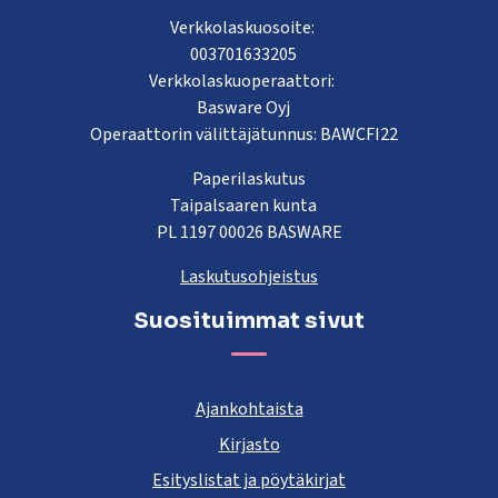
Verkkolaskuosoite:
003701633205
Verkkolaskuoperaattori:
Basware Oyj
Operaattorin välittäjätunnus: BAWCFI22
Paperilaskutus
Taipalsaaren kunta
PL 1197 00026 BASWARE
Laskutusohjeistus
Suosituimmat sivut
Ajankohtaista
Kirjasto
Esityslistat ja pöytäkirjat