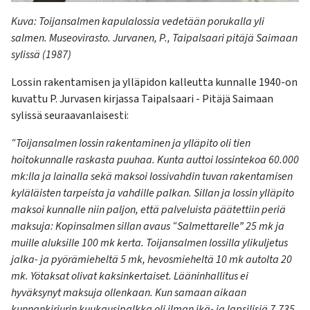
K
uva
:
Toijansalmen
kapulaloss
ia
vedetään porukalla yli
salmen.
Museovirasto.
Jurvanen, P., Taipalsaari pitäjä Saimaan
sylissä (1987)
Lossin rakentamisen ja ylläpidon kalleutta kunnalle 1940-on
kuvattu P. Jurvasen kirjassa Taipalsaari - Pitäjä Saimaan
sylissä seuraavanlaisesti:
“Toijansalmen lossin rakentaminen ja ylläpito oli tien
hoitokunnalle raskasta puuhaa. Kunta auttoi lossintekoa 60.000
mk:lla ja lainalla sekä maksoi lossivahdin tuvan rakentamisen
kyläläisten tarpeista ja vahdille palkan. Sillan ja lossin ylläpito
maksoi kunnalle niin paljon, että palveluista päätettiin periä
maksuja: Kopinsalmen sillan avaus “Salmettarelle” 25 mk ja
muille aluksille 100 mk kerta. Toijansalmen lossilla ylikuljetus
jalka- ja pyörämieheltä 5 mk, hevosmieheltä 10 mk autolta 20
mk. Yötaksat olivat kaksinkertaiset. Lääninhallitus ei
hyväksynyt maksuja ollenkaan. Kun samaan aikaan
kunnankirjurin kuukausipalkka oli ilman ikä- ja lapsilisiä 7.735