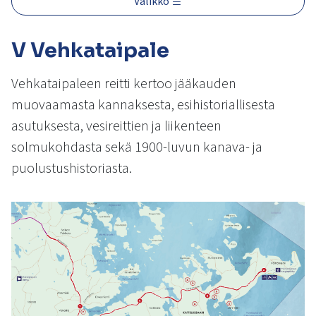
Valikko
kosketus-
ja
pyyhkäisyliikkeitä.
V Vehkataipale
Vehkataipaleen reitti kertoo jääkauden
muovaamasta kannaksesta, esihistoriallisesta
asutuksesta, vesireittien ja liikenteen
solmukohdasta sekä 1900-luvun kanava- ja
puolustushistoriasta.