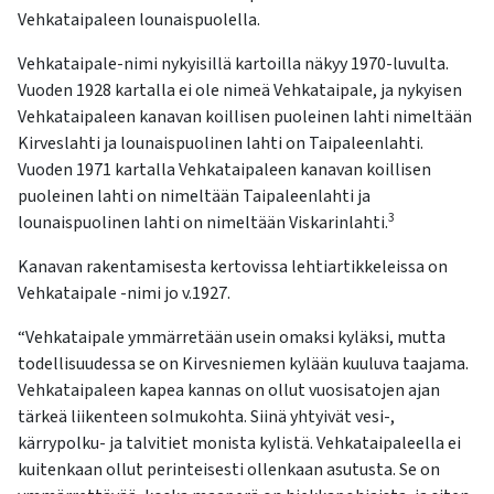
Vehkataipaleen lounaispuolella.
Vehkataipale-nimi nykyisillä kartoilla näkyy 1970-luvulta.
Vuoden 1928 kartalla ei ole nimeä Vehkataipale, ja nykyisen
Vehkataipaleen kanavan koillisen puoleinen lahti nimeltään
Kirveslahti ja lounaispuolinen lahti on Taipaleenlahti.
Vuoden 1971 kartalla Vehkataipaleen kanavan koillisen
puoleinen lahti on nimeltään Taipaleenlahti ja
3
lounaispuolinen lahti on nimeltään Viskarinlahti.
Kanavan rakentamisesta kertovissa lehtiartikkeleissa on
Vehkataipale -nimi jo v.1927.
“Vehkataipale ymmärretään usein omaksi kyläksi, mutta
todellisuudessa se on Kirvesniemen kylään kuuluva taajama.
Vehkataipaleen kapea kannas on ollut vuosisatojen ajan
tärkeä liikenteen solmukohta. Siinä yhtyivät vesi-,
kärrypolku- ja talvitiet monista kylistä. Vehkataipaleella ei
kuitenkaan ollut perinteisesti ollenkaan asutusta. Se on