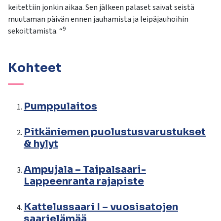
keitettiin jonkin aikaa. Sen jälkeen palaset saivat seistä
muutaman päivän ennen jauhamista ja leipäjauhoihin
9
sekoittamista. “
Kohteet
Pumppulaitos
Pitkäniemen puolustusvarustukset
& hylyt
Ampujala – Taipalsaari-
Lappeenranta rajapiste
Kattelussaari I – vuosisatojen
saarielämää