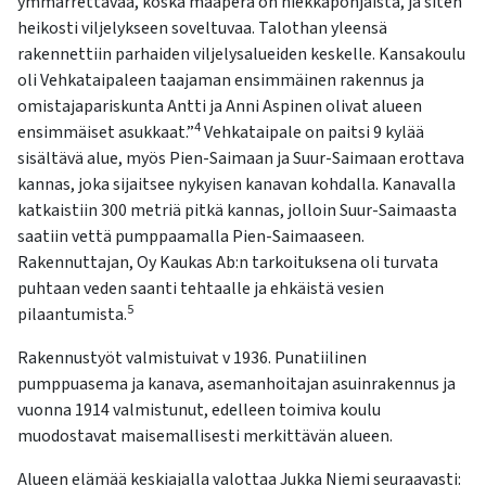
ymmärrettävää, koska maaperä on hiekkapohjaista, ja siten
heikosti viljelykseen soveltuvaa. Talothan yleensä
rakennettiin parhaiden viljelysalueiden keskelle. Kansakoulu
oli Vehkataipaleen taajaman ensimmäinen rakennus ja
omistajapariskunta Antti ja Anni Aspinen olivat alueen
4
ensimmäiset asukkaat.”
Vehkataipale on paitsi 9 kylää
sisältävä alue, myös Pien-Saimaan ja Suur-Saimaan erottava
kannas, joka sijaitsee nykyisen kanavan kohdalla. Kanavalla
katkaistiin 300 metriä pitkä kannas, jolloin Suur-Saimaasta
saatiin vettä pumppaamalla Pien-Saimaaseen.
Rakennuttajan, Oy Kaukas Ab:n tarkoituksena oli turvata
puhtaan veden saanti tehtaalle ja ehkäistä vesien
5
pilaantumista.
Rakennustyöt valmistuivat v 1936. Punatiilinen
pumppuasema ja kanava, asemanhoitajan asuinrakennus ja
vuonna 1914 valmistunut, edelleen toimiva koulu
muodostavat maisemallisesti merkittävän alueen.
Alueen elämää keskiajalla valottaa Jukka Niemi seuraavasti: