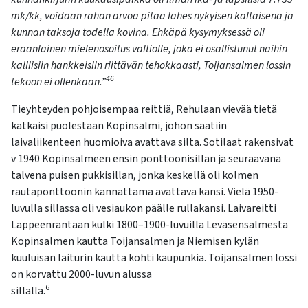
mk/kk, voidaan rahan arvoa pitää lähes nykyisen kaltaisena ja
kunnan taksoja todella kovina. Ehkäpä kysymyksessä oli
eräänlainen mielenosoitus valtiolle, joka ei osallistunut näihin
kalliisiin hankkeisiin riittävän tehokkaasti, Toijansalmen lossin
46
tekoon ei ollenkaan.”
Tieyhteyden pohjoisempaa reittiä, Rehulaan vievää tietä
katkaisi puolestaan Kopinsalmi, johon saatiin
laivaliikenteen huomioiva avattava silta. Sotilaat rakensivat
v 1940 Kopinsalmeen ensin ponttoonisillan ja seuraavana
talvena puisen pukkisillan, jonka keskellä oli kolmen
rautaponttoonin kannattama avattava kansi. Vielä 1950-
luvulla sillassa oli vesiaukon päälle rullakansi. Laivareitti
Lappeenrantaan kulki 1800–1900-luvuilla Leväsensalmesta
Kopinsalmen kautta Toijansalmen ja Niemisen kylän
kuuluisan laiturin kautta kohti kaupunkia. Toijansalmen lossi
on korvattu 2000-luvun alussa
6
sillalla.