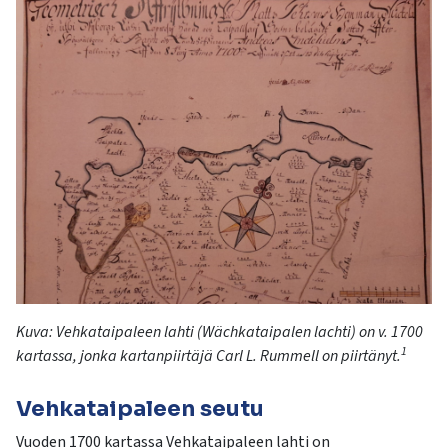
Kuva:
Vehkataipaleen lahti (
Wächkataipalen
lachti
) on v. 1700
1
kartassa, jonka kartanpiirtäjä Carl L.
Rummell
on piirtänyt.
Vehkataipaleen seutu
Vuoden 1700 kartassa Vehkataipaleen lahti on