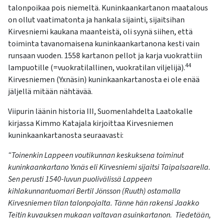
talonpoikaa pois niemeltä. Kuninkaankartanon maatalous
on ollut vaatimatonta ja hankala sijainti, sijaitsihan
Kirvesniemi kaukana maanteistä, oli syynä siihen, että
toiminta tavanomaisena kuninkaankartanona kesti vain
runsaan vuoden. 1558 kartanon pellot ja karja vuokrattiin
44
lampuotille (=vuokratilallinen, vuokratilan viljelijä).
Kirvesniemen (Yxnäsin) kuninkaankartanosta ei ole enää
jäljellä mitään nähtävää.
Viipurin läänin historia III, Suomenlahdelta Laatokalle
kirjassa Kimmo Katajala kirjoittaa Kirvesniemen
kuninkaankartanosta seuraavasti:
“Toinenkin Lappeen voutikunnan keskuksena toiminut
kuninkaankartano Yxnäs eli Kirvesniemi sijaitsi Taipalsaarella.
Sen perusti 1540-luvun puolivälissä Lappeen
kihlakunnantuomari Bertil Jönsson (Ruuth) ostamalla
Kirvesniemen tilan talonpojalta. Tänne hän rakensi Jaakko
Teitin kuvauksen mukaan valtavan asuinkartanon. Tiedetään,