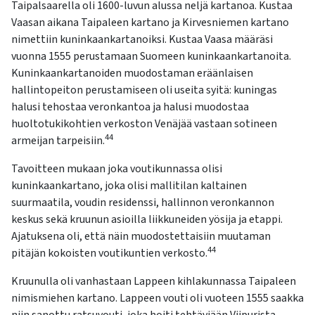
kosketus-
Taipalsaarella oli 1600-luvun alussa neljä kartanoa. Kustaa
ja
Vaasan aikana Taipaleen kartano ja Kirvesniemen kartano
pyyhkäisyliikkeitä.
nimettiin kuninkaankartanoiksi. Kustaa Vaasa määräsi
vuonna 1555 perustamaan Suomeen kuninkaankartanoita.
Kuninkaankartanoiden muodostaman eräänlaisen
hallintopeiton perustamiseen oli useita syitä: kuningas
halusi tehostaa veronkantoa ja halusi muodostaa
huoltotukikohtien verkoston Venäjää vastaan sotineen
44
armeijan tarpeisiin.
Tavoitteen mukaan joka voutikunnassa olisi
kuninkaankartano, joka olisi mallitilan kaltainen
suurmaatila, voudin residenssi, hallinnon veronkannon
keskus sekä kruunun asioilla liikkuneiden yösija ja etappi.
Ajatuksena oli, että näin muodostettaisiin muutaman
44
pitäjän kokoisten voutikuntien verkosto.
Kruunulla oli vanhastaan Lappeen kihlakunnassa Taipaleen
nimismiehen kartano. Lappeen vouti oli vuoteen 1555 saakka