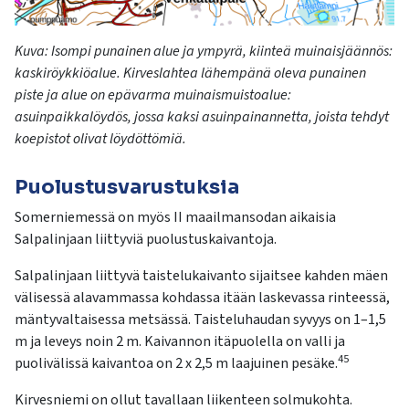
Kuva:
Isompi punainen alue ja ympyrä, kiinteä muinaisjäännös:
kaskiröykkiöalue. Kirveslahtea lähempänä oleva punainen
piste ja alue on
epävarma muinaismuistoalue:
asuinpaikkalöydös, jossa kaksi asuinpainannetta, joista tehdyt
koepistot olivat löydöttömiä.
Puolustusvarustuksia
Somerniemessä on myös II maailmansodan aikaisia
Salpalinjaan liittyviä puolustuskaivantoja.
Salpalinjaan liittyvä taistelukaivanto sijaitsee kahden mäen
välisessä alavammassa kohdassa itään laskevassa rinteessä,
mäntyvaltaisessa metsässä. Taisteluhaudan syvyys on 1–1,5
m ja leveys noin 2 m. Kaivannon itäpuolella on valli ja
45
puolivälissä kaivantoa on 2 x 2,5 m laajuinen pesäke.
Kirvesniemi on ollut tavallaan liikenteen solmukohta.