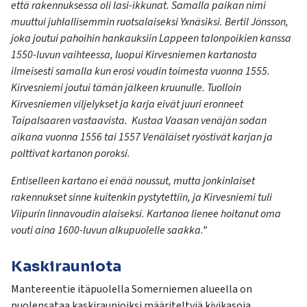
että rakennuksessa oli lasi-ikkunat. Samalla paikan nimi
muuttui juhlallisemmin ruotsalaiseksi Yxnäsiksi. Bertil Jönsson,
joka joutui pahoihin hankauksiin Lappeen talonpoikien kanssa
1550-luvun vaihteessa, luopui Kirvesniemen kartanosta
ilmeisesti samalla kun erosi voudin toimesta vuonna 1555.
Kirvesniemi joutui tämän jälkeen kruunulle. Tuolloin
Kirvesniemen viljelykset ja karja eivät juuri eronneet
Taipalsaaren vastaavista. Kustaa Vaasan venäjän sodan
aikana vuonna 1556 tai 1557 Venäläiset ryöstivät karjan ja
polttivat kartanon poroksi.
Entiselleen kartano ei enää noussut, mutta jonkinlaiset
rakennukset sinne kuitenkin pystytettiin, ja Kirvesniemi tuli
Viipurin linnavoudin alaiseksi. Kartanoa lienee hoitanut oma
vouti aina 1600-luvun alkupuolelle saakka.”
Kaskirauniota
Mantereentie itäpuolella Somerniemen alueella on
puolensataa kaskiraunioiksi määriteltyjä kivikasoja