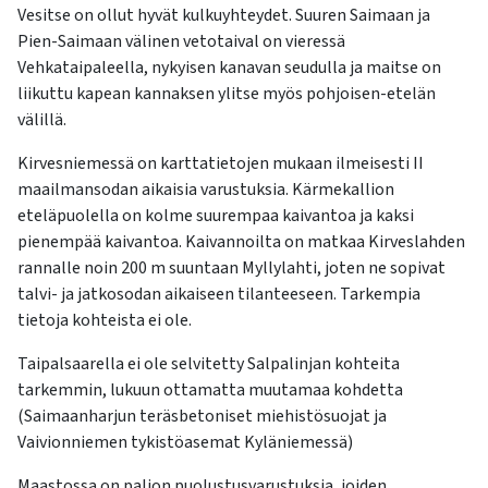
Vesitse on ollut hyvät kulkuyhteydet. Suuren Saimaan ja
Pien-Saimaan välinen vetotaival on vieressä
Vehkataipaleella, nykyisen kanavan seudulla ja maitse on
liikuttu kapean kannaksen ylitse myös pohjoisen-etelän
välillä.
Kirvesniemessä on karttatietojen mukaan ilmeisesti II
maailmansodan aikaisia varustuksia. Kärmekallion
eteläpuolella on kolme suurempaa kaivantoa ja kaksi
pienempää kaivantoa. Kaivannoilta on matkaa Kirveslahden
rannalle noin 200 m suuntaan Myllylahti, joten ne sopivat
talvi- ja jatkosodan aikaiseen tilanteeseen. Tarkempia
tietoja kohteista ei ole.
Taipalsaarella ei ole selvitetty Salpalinjan kohteita
tarkemmin, lukuun ottamatta muutamaa kohdetta
(Saimaanharjun teräsbetoniset miehistösuojat ja
Vaivionniemen tykistöasemat Kyläniemessä)
Maastossa on paljon puolustusvarustuksia, joiden