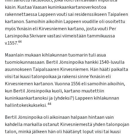
niin sanottu ratsuvouti, joka hoiti tehtäviään Viipurista
käsin. Kustaa Vaasan kuninkaankartanoverkostoa
rakennettaessa Lappeen vouti sai residenssikseen Taipaleen
kartanon. Samoihin aikoihin Lappeen voudille oli osoitettu
myös Yxnäsin eli Kirvesniemen kartano, josta vouti Per
Larsinpoika Skrivare vastasi viimeistään tammikuussa
44
v.1557.
Maanlain mukaan kihlakunnan tuomarin tuli asua
tuomiokunnassaan. Bertil Jönsinpoika hankki 1540-luvulla
asunnokseen Taipalsaaren Kirvesniemen. Hän hääti paikalta
viisi tai kuusi talonpoikaa ja rakensi sinne Yxnäsin eli
Kirvesniemen kartanon. Vuonna 1556 eli samoihin aikoihin,
kun Bertil Jönsinpoika kuoli, kartano muutettiin
kuninkaankartanoksi ja (yhdeksi?) Lappeen kihlakunnan
44
hallintokeskukseksi.
Bertil Jönsinpoika oli aikoinaan halpaan hintaan vain
kahdella markalla ostanut Kirvesniemestä yhden talonpojan
talon, minkä jälkeen hän oli häätänyt loput viisi tai kuusi