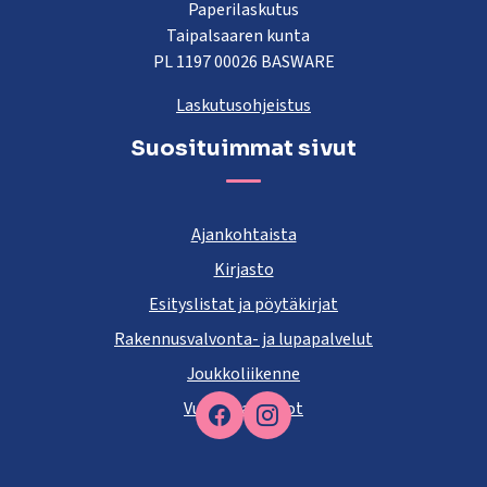
Paperilaskutus
Taipalsaaren kunta
PL 1197 00026 BASWARE
Laskutusohjeistus
Suosituimmat sivut
Ajankohtaista
Kirjasto
Esityslistat ja pöytäkirjat
Rakennusvalvonta- ja lupapalvelut
Joukkoliikenne
Vuokra-asunnot
Facebook