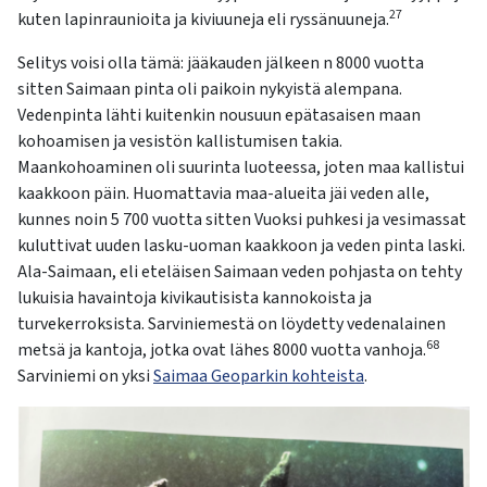
27
kuten lapinraunioita ja kiviuuneja eli ryssänuuneja.
Selitys voisi olla tämä: jääkauden jälkeen n 8000 vuotta
sitten Saimaan pinta oli paikoin nykyistä alempana.
Vedenpinta lähti kuitenkin nousuun epätasaisen maan
kohoamisen ja vesistön kallistumisen takia.
Maankohoaminen oli suurinta luoteessa, joten maa kallistui
kaakkoon päin. Huomattavia maa-alueita jäi veden alle,
kunnes noin 5 700 vuotta sitten Vuoksi puhkesi ja vesimassat
kuluttivat uuden lasku-uoman kaakkoon ja veden pinta laski.
Ala-Saimaan, eli eteläisen Saimaan veden pohjasta on tehty
lukuisia havaintoja kivikautisista kannokoista ja
turvekerroksista. Sarviniemestä on löydetty vedenalainen
68
metsä ja kantoja, jotka ovat lähes 8000 vuotta vanhoja.
Sarviniemi on yksi
Saimaa Geoparkin kohteista
.