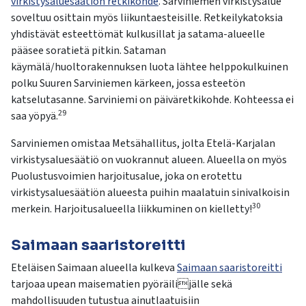
virkistysaluesäätiön retkikohde
. Sarviniemen virkistysalue
soveltuu osittain myös liikuntaesteisille. Retkeilykatoksia
yhdistävät esteettömät kulkusillat ja satama-alueelle
pääsee soratietä pitkin. Sataman
käymälä/huoltorakennuksen luota lähtee helppokulkuinen
polku Suuren Sarviniemen kärkeen, jossa esteetön
katselutasanne. Sarviniemi on päiväretkikohde. Kohteessa ei
29
saa yöpyä.
Sarviniemen omistaa Metsähallitus, jolta Etelä-Karjalan
virkistysaluesäätiö on vuokrannut alueen. Alueella on myös
Puolustusvoimien harjoitusalue, joka on erotettu
virkistysaluesäätiön alueesta puihin maalatuin sinivalkoisin
30
merkein. Harjoitusalueella liikkuminen on kielletty!
Saimaan saaristoreitti
Eteläisen Saimaan alueella kulkeva
Saimaan saaristoreitti
tarjoaa upean maisematien pyöräilijälle sekä
mahdollisuuden tutustua ainutlaatuisiin