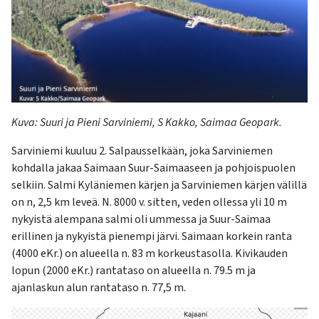
kosketus-
ja
pyyhkäisyliikkeitä.
Kuva: Suuri ja Pieni Sarviniemi, S Kakko, Saimaa Geopark.
Sarviniemi kuuluu
2.
Salpausselkään, joka Sarviniemen
kohda
lla jakaa Sai
maan Suur-Saimaaseen ja pohjoispuolen
selkiin. Salmi Kyläniemen kärjen ja Sarviniemen kär
jen välillä
o
n n, 2,5 km leveä. N. 8000 v. sitten, veden ollessa yli 10 m
nykyistä alempana salmi oli ummessa ja
Suur
-
Sai
maa
erillinen ja nykyistä pienempi järvi. Saimaan korkein ranta
(4000 eKr.) on alueella n. 83 m korkeustasolla. Kivikauden
lopun (2000 eKr.) rantataso on alueella n.
79.5 m
ja
ajan
laskun alun rantataso n.
77,5 m
.