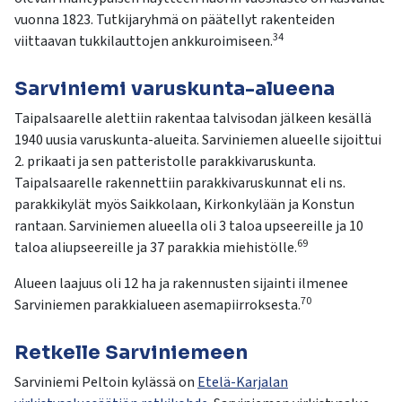
vuonna 1823. Tutkijaryhmä on päätellyt rakenteiden
34
viittaavan tukkilauttojen ankkuroimiseen.
Sarviniemi varuskunta-alueena
Taipalsaarelle alettiin rakentaa talvisodan jälkeen kesällä
1940 uusia varuskunta-alueita. Sarviniemen alueelle sijoittui
2. prikaati ja sen patteristolle parakkivaruskunta.
Taipalsaarelle rakennettiin parakkivaruskunnat eli ns.
parakkikylät myös Saikkolaan, Kirkonkylään ja Konstun
rantaan. Sarviniemen alueella oli 3 taloa upseereille ja 10
69
taloa aliupseereille ja 37 parakkia miehistölle.
Alueen laajuus oli 12 ha ja rakennusten sijainti ilmenee
70
Sarviniemen parakkialueen asemapiirroksesta.
Retkelle Sarviniemeen
Sarviniemi Peltoin kylässä on
Etelä-Karjalan