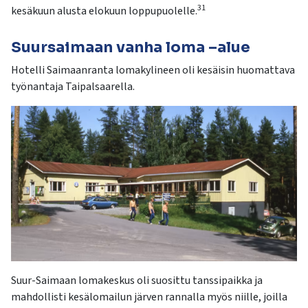
31
kesäkuun alusta elokuun loppupuolelle.
Suursaimaan vanha loma –alue
Hotelli Saimaanranta lomakylineen oli kesäisin huomattava
työnantaja Taipalsaarella.
Suur-Saimaan lomakeskus oli suosittu tanssipaikka ja
mahdollisti kesälomailun järven rannalla myös niille, joilla