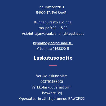
Kellomäentie 1
54920 TAIPALSAARI
Kunnanvirasto avoinna:
ma-pe 9.00 - 15.00
Asiointi ajanvarauksella -
yhteystiedot
kirjaamo@taipalsaari.fi
Y-tunnus: 0163320-5
Laskutusosoite
Verkkolaskuosoite:
003701633205
Verkkolaskuoperaattori:
Basware Oyj
Operaattorin välittäjätunnus: BAWCFI22