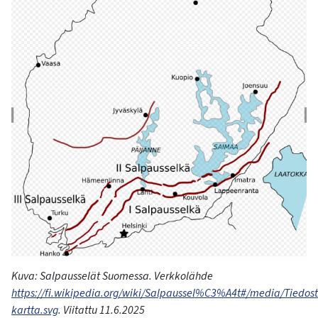
Kuva:
Salpausselät
Suomessa
.
Verkkolähde
https://fi.wikipedia.org/wiki/Salpaussel%C3%A4t#/media/Tiedost
kartta.svg
.
Viitattu
11.6.2025