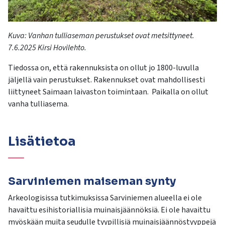
Kuva:
Vanhan tulliaseman perustukset ovat metsittyneet.
7.6.2025 Kirsi Hovilehto
.
Tiedossa on, että rakennuksista on ollut jo 1800-luvulla
jäljellä vain perustukset.
Ra
kennukset ovat
mahdollisesti
liittyneet Saimaan laivaston toimintaan.
Paikalla
on
ollut
vanha tulliasema.
Lisätietoa
Sarviniemen maiseman synty
Arkeologisissa tutkimuksissa Sarviniemen alueella ei ole
havaittu esihistoriallisia muinaisjäännöksiä. Ei ole havaittu
myöskään muita seudulle tyypillisiä muinaisjäännöstyyppejä