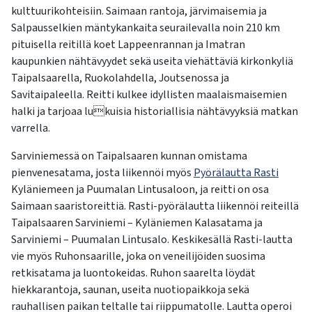
kulttuurikohteisiin. Saimaan rantoja, järvimaisemia ja
Salpausselkien mäntykankaita seurailevalla noin 210 km
pituisella reitillä koet Lappeenrannan ja Imatran
kaupunkien nähtävyydet sekä useita viehättäviä kirkonkyliä
Taipalsaarella, Ruokolahdella, Joutsenossa ja
Savitaipaleella. Reitti kulkee idyllisten maalaismaisemien
halki ja tarjoaa lukuisia historiallisia nähtävyyksiä matkan
varrella.
Sarviniemessä on Taipalsaaren kunnan omistama
pienvenesatama, josta liikennöi myös
Pyörälautta Rasti
Kyläniemeen ja Puumalan Lintusaloon, ja reitti on osa
Saimaan saaristoreittiä. Rasti-pyörälautta liikennöi reiteillä
Taipalsaaren Sarviniemi – Kyläniemen Kalasatama ja
Sarviniemi – Puumalan Lintusalo. Keskikesällä Rasti-lautta
vie myös Ruhonsaarille, joka on veneilijöiden suosima
retkisatama ja luontokeidas. Ruhon saarelta löydät
hiekkarantoja, saunan, useita nuotiopaikkoja sekä
rauhallisen paikan teltalle tai riippumatolle. Lautta operoi