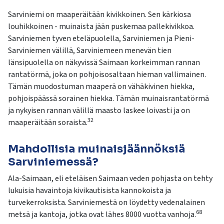
Sarviniemi on maaperäitään kivikkoinen. Sen kärkiosa
louhikkoinen - muinaista jään puskemaa pallekivikkoa.
Sarviniemen tyven eteläpuolella, Sarviniemen ja Pieni-
Sarviniemen välillä, Sarviniemeen menevän tien
länsipuolella on näkyvissä Saimaan korkeimman rannan
rantatörmä, joka on pohjoisosaltaan hieman vallimainen.
Tämän muodostuman maaperä on vähäkivinen hiekka,
pohjoispäässä sorainen hiekka. Tämän muinaisrantatörmä
ja nykyisen rannan välillä maasto laskee loivasti ja on
32
maaperäitään soraista.
Mahdollisia muinaisjäännöksiä
Sarviniemessä?
Ala-
Sa
imaan
, eli eteläisen
Saimaan veden
pohjasta on tehty
lukuisia havaintoja kivikautisista kannokoista ja
turvekerroksista. S
a
rviniemestä on
löydetty vedenalainen
68
metsä ja kantoja
, jotka ovat lähes 8000 vuotta vanhoja.