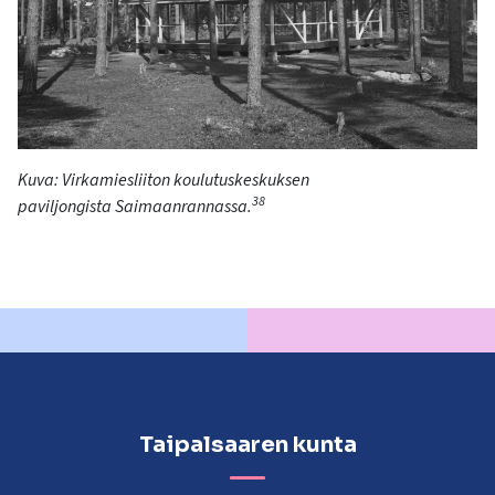
Kuva: Virkamiesliiton koulutuskeskuksen
38
paviljo
n
gista
Saimaanrannassa.
Taipalsaaren kunta