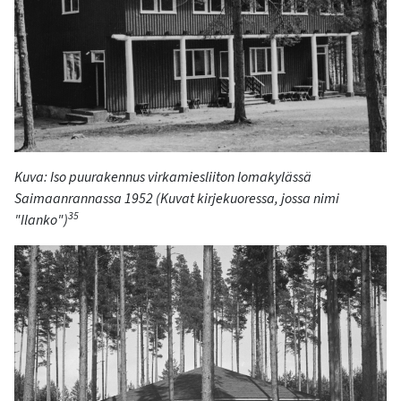
Kuva: Iso puurakennus virkamiesliiton lomakylässä
Saimaanrannassa
1952
(Kuvat
kirjekuoressa, jossa nimi
35
"Ilanko
")