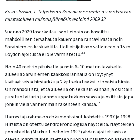
Kuva:
Jussila,
T.
Taipalsaari
Sarviniemen ranta-asemakaavan
muutosalueen muinaisjäännösinventointi 2009
32
Vuonna 2020 laserkeilauksen keinoin on havaittu
mahdollinen tervahauta kauempana rantaviivasta noin
Sarviniemien keskivälillä. Halkaisijaltaan valleineen n 15 m.
33
Löydön ajoitusta ei ole varmistettu.
Noin 40 metrin pituisella ja noin 6–10 metrin levyisellä
alueella Sarviniemen kaakkoisrannalla on löytynyt
kivitäytteisiä hirsiarkkuja 2 kpl sekä lisäksi irtonaisia hirsiä.
On mahdollista, että alueella on sekaisin vanhan ja osittain
puretun laiturin jäännös uppotukkien seassa ja osittain jopa
34
jonkin vielä vanhemman rakenteen kanssa.
Harrastajaryhmä on dokumentoinut kohdetta 1997 ja 1998.
Hirsistä on otettu dendrokronologisia näytteitä. Näytteiden
perusteella (Markus Lindholm 1997) yhden ajoitettavissa
olevan mäntypuisen näytteen nuorin vuosilusto on kasvanut