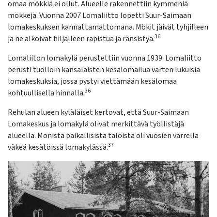
omaa mökkiä ei ollut. Alueelle rakennettiin kymmeniä
mökkejä. Vuonna 2007 Lomaliitto lopetti Suur-Saimaan
lomakeskuksen
kannattamattomana. Mökit jäivät tyhjilleen
36
ja ne alkoivat hiljalleen rapistua ja ränsistyä.
Lomaliiton lomakylä perustettiin vuonna 1939. Lomaliitto
perusti tuolloin kansalaisten kesälomailua varten lukuisia
lomakeskuksia, jossa pystyi viettämään kesälomaa
36
kohtuullisella hinnalla.
Rehulan alueen kyläläiset kertovat, että Suur-Saimaan
Lomakeskus ja lomakylä olivat merkittävä työllistäjä
alueella. Monista paikallisista taloista oli vuosien varrella
37
väkeä kesätöissä lomakylässä.