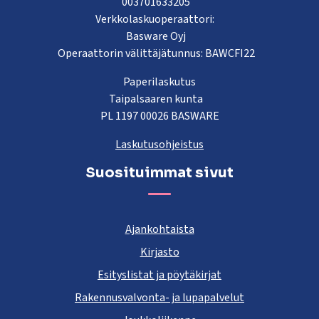
003701633205
Verkkolaskuoperaattori:
Basware Oyj
Operaattorin välittäjätunnus: BAWCFI22
Paperilaskutus
Taipalsaaren kunta
PL 1197 00026 BASWARE
Laskutusohjeistus
Suosituimmat sivut
Ajankohtaista
Kirjasto
Esityslistat ja pöytäkirjat
Rakennusvalvonta- ja lupapalvelut