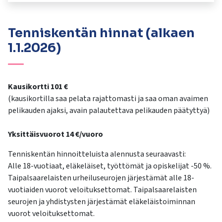
kosketus-
ja
pyyhkäisyliikkeitä.
Tenniskentän hinnat (alkaen
1.1.2026)
Kausikortti 101 €
(kausikortilla saa pelata rajattomasti ja saa oman avaimen
pelikauden ajaksi, avain palautettava pelikauden päätyttyä)
Yksittäisvuorot 14 €/vuoro
Tenniskentän hinnoitteluista alennusta seuraavasti:
Alle 18-vuotiaat, eläkeläiset, työttömät ja opiskelijat -50 %.
Taipalsaarelaisten urheiluseurojen järjestämät alle 18-
vuotiaiden vuorot veloituksettomat. Taipalsaarelaisten
seurojen ja yhdistysten järjestämät eläkeläistoiminnan
vuorot veloituksettomat.