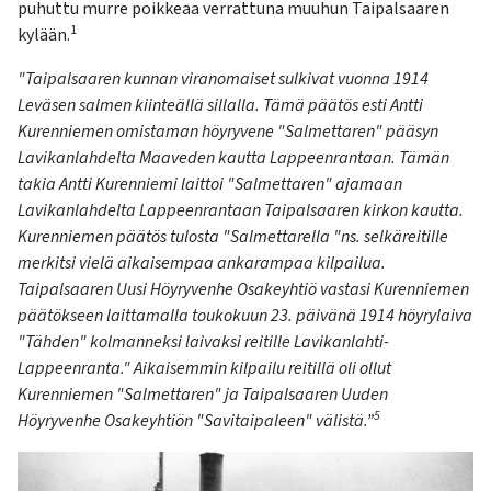
puhuttu murre poikkeaa verrattuna muuhun Taipalsaaren
1
kylään.
"Taipalsaaren kunnan viranomaiset sulkivat vuonna 1914
Leväsen salmen kiinteällä sillalla. Tämä päätös esti Antti
Kurenniemen omistaman höyryvene "
Salmettaren
" pääsyn
Lavikanlahdelta
Maaveden kautta Lappeenrantaan. Tämän
takia Antti Kurenniemi laittoi "
Salmettaren
" ajamaan
Lavikanlahdelta
Lappeenrantaan Taipalsaaren kirkon kautta.
Kurenniemen päätös tulosta "
Salmettarella
"ns
.
selkäreitille
merkitsi vielä aikaisempaa ankarampaa kilpailua.
Taipalsaaren Uusi Höyryvenhe Osakeyhtiö vastasi Kurenniemen
päätökseen laittamalla toukokuun 23. päivänä 1914 höyrylaiva
"Tähden" kolmanneksi laivaksi reitille
Lavikanlahti
-
Lappeenranta." Aikaisemmin kilpailu reitillä oli ollut
Kurenniemen "
Salmettaren
" ja Taipalsaaren Uuden
5
Höyryvenhe Osakeyhtiön "Savitaipaleen" välistä.
”