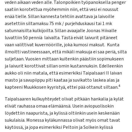
veden aikaan veden alle. Talonpoikien työpanoksella penger
saatiin korotettua myöhemmin niin, että vesi ei noussut
enää tielle. Sillan kannesta tehtiin avattava ja laivoille
asetettiin siltamaksu 75 mk / purjehduskausi tai 1 mk
satunnaisilta kulkijoilta. Sillan avaajalle Joonas Hiivalle
luvattiin 50 penniä laivalta. Tästä eivät laivurit pitäneet
vaan valittivat kuvernöörille, joka kumosi maksut. Kunta
ilmoitti vastineessaan, että mikäli maksuja ei saa periä, silta
suljetaan. Vuosien mittaan kuitenkin päästiin sopimukseen
ja laivurit korottivat sillan omin kustannuksin. Edelleenkin
aukko oli niin matala, että esimerkiksi Taipalsaari II laivan
masto ja savupiippu piti kaataa ja suvikatto laskea alas ja
4
kapteeni Muukkosen kyyristyä, ettei pää ottanut siltaan.
Taipalsaaren kulkuyhteydet olivat pitkään hankalia ja kylät
elivät rauhassa omaa elämäänsä. Usein aviopuolisokin
löydettiin naapurista, ja kylissä oltiinkin usein keskenään
sukulaisia. Monessa kyläkunnassa olivat myös omat tavat
käytössä, ja jopa esimerkiksi Peltoin ja Solkein kylissä