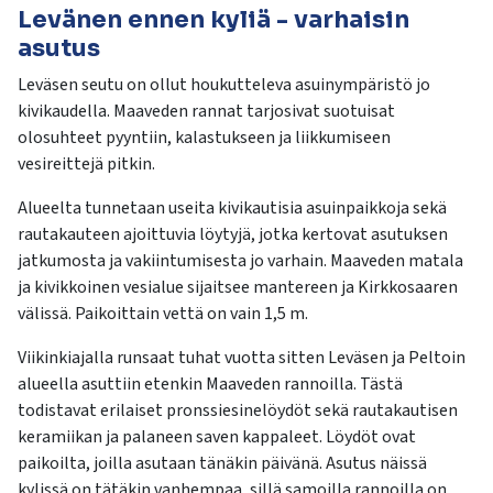
Levänen ennen kyliä - varhaisin
asutus
Leväsen seutu on ollut houkutteleva asuinympäristö jo
kivikaudella. Maaveden rannat tarjosivat suotuisat
olosuhteet pyyntiin, kalastukseen ja liikkumiseen
vesireittejä pitkin.
Alueelta tunnetaan useita kivikautisia asuinpaikkoja sekä
rautakauteen ajoittuvia löytyjä, jotka kertovat asutuksen
jatkumosta ja vakiintumisesta jo varhain. Maaveden matala
ja kivikkoinen vesialue sijaitsee mantereen ja Kirkkosaaren
välissä. Paikoittain vettä on vain 1,5 m.
Viikinkiajalla runsaat tuhat vuotta sitten Leväsen ja Peltoin
alueella asuttiin etenkin Maaveden rannoilla. Tästä
todistavat erilaiset pronssiesinelöydöt sekä rautakautisen
keramiikan ja palaneen saven kappaleet. Löydöt ovat
paikoilta, joilla asutaan tänäkin päivänä. Asutus näissä
kylissä on tätäkin vanhempaa, sillä samoilla rannoilla on