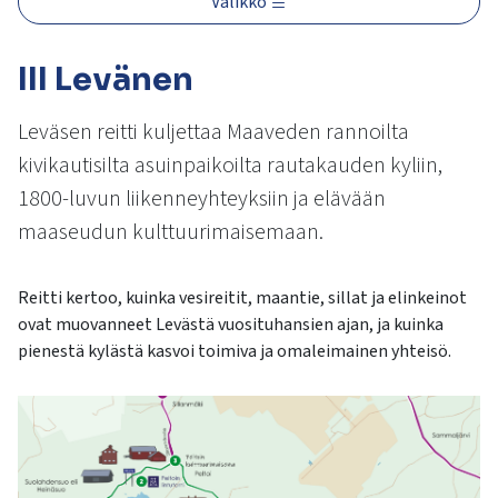
Valikko
kosketus-
ja
pyyhkäisyliikkeitä.
III Levänen
Leväsen reitti kuljettaa Maaveden rannoilta
kivikautisilta asuinpaikoilta rautakauden kyliin,
1800-luvun liikenneyhteyksiin ja elävään
maaseudun kulttuurimaisemaan.
Reitti kertoo, kuinka vesireitit, maantie, sillat ja elinkeinot
ovat muovanneet Levästä vuosituhansien ajan, ja kuinka
pienestä kylästä kasvoi toimiva ja omaleimainen yhteisö.