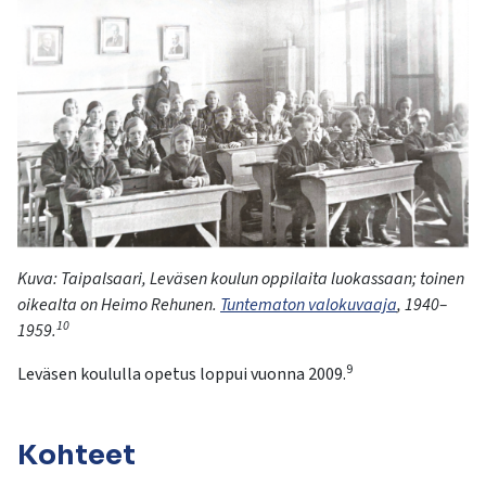
Kuva:
T
aipalsaari
,
Leväsen
koulun
oppilaita
luokassaan
;
toinen
oikealta
on Heimo
Rehunen
.
Tuntematon valokuvaaja
,
1940–
10
1959
.
9
Leväsen
koululla opetus loppui vuonna 2009.
Kohteet