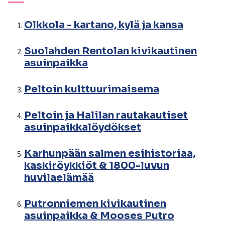
Olkkola - kartano, kylä ja kansa
Suolahden Rentolan kivikautinen
asuinpaikka
Peltoin kulttuurimaisema
Peltoin ja Halilan rautakautiset
asuinpaikkalöydökset
Karhunpään salmen esihistoriaa,
kaskiröykkiöt & 1800-luvun
huvilaelämää
Putronniemen kivikautinen
asuinpaikka & Mooses Putro