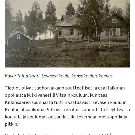
Kuva:
Taipalsaari, Leväsen koulu, kansakoulurakennus.
Tieolot olivat tuohon aikaan puutteelliset ja osa Haikolan
oppilaista kulki veneellä Vitsain kouluun, kun taas
Kilkinsaaren suunnasta tultiin vastaavasti Leväsen kouluun.
Koulun alkuaikoina Peltoista ei ollut kunnollista tieyhteyttä
koululle ja koulumatkat jouduttiin tekemään metsäpolkuja
1
pitkin.
8