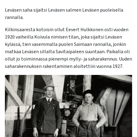
Leväsen saha sijaitsi Leväs
en
salmen Leväsen puoleisella
rannalla.
Kilkinsaaresta kotoisin ollut Eevert Hulkkonen osti vuoden
1920 vaiheilla Koivula nimisen tilan, joka sijaitsi Leväsen
kylässä, tien vasemmalla puolen Saimaan rannalla, jonkin
matkaa Leväsen sillalta Savitaipaleen suuntaan. Paikalla oli
ollut jo toiminnassa pienempi
mylly-
ja
saharakennus. Uuden
saharakennuksen rakentaminen aloitettiin vuonna 1927.