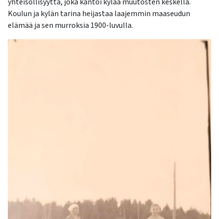
yhteisöllisyyttä, joka kantoi kylää muutosten keskellä.
Koulun ja kylän tarina heijastaa laajemmin maaseudun
elämää ja sen murroksia 1900-luvulla.