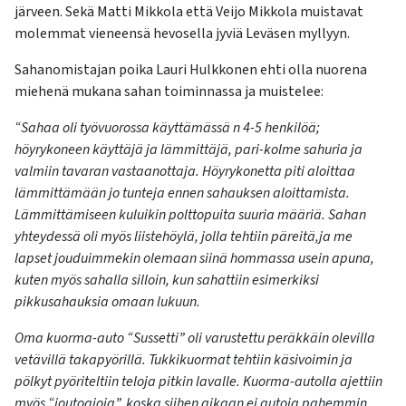
järveen. Sekä Matti Mikkola että Veijo Mikkola muistavat
molemmat vieneensä hevosella jyviä Leväsen myllyyn.
Sahanomistajan poika Lauri Hulkkonen ehti olla nuorena
miehenä mukana sahan toiminnassa ja muistelee:
“Sahaa oli työvuorossa käyttämässä n 4-5 henkilöä;
höyrykoneen käyttäjä ja lämmittäjä, pari-kolme sahuria ja
valmiin tavaran vastaanottaja. Höyrykonetta piti aloittaa
lämmittämään jo tunteja ennen sahauksen aloittamista.
Lämmittämiseen kuluikin polttopuita suuria määriä. Sahan
yhteydessä oli myös liistehöylä, jolla tehtiin päreitä,ja me
lapset jouduimmekin olemaan siinä hommassa usein apuna,
kuten myös sahalla silloin, kun sahattiin esimerkiksi
pikkusahauksia omaan lukuun.
Oma kuorma-auto “Sussetti” oli varustettu peräkkäin olevilla
vetävillä takapyörillä. Tukkikuormat tehtiin käsivoimin ja
pölkyt pyöriteltiin teloja pitkin lavalle. Kuorma-autolla ajettiin
myös “joutoajoja”, koska siihen aikaan ei autoja pahemmin