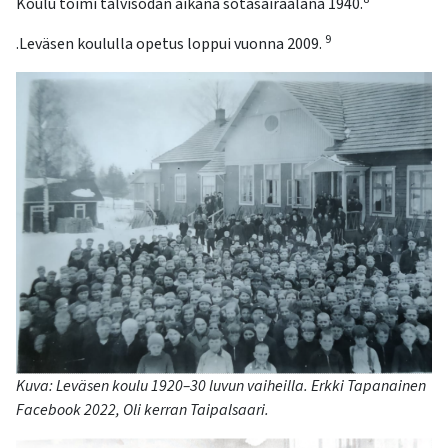
Koulu toimi talvisodan aikana sotasairaalana 1940.
9
.
Leväsen
koululla opetus loppui vuonna 2009.
Kuva:
Leväsen koulu
1920–30
luvun vaiheilla. Erkki Tapanainen
Facebook
2022
,
Oli kerran
Taipalsaari
.