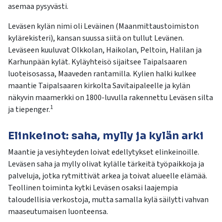
asemaa pysyvästi.
Leväsen kylän nimi oli Leväinen (Maanmittaustoimiston
kylärekisteri), kansan suussa siitä on tullut Levänen.
Leväseen kuuluvat Olkkolan, Haikolan, Peltoin, Halilan ja
Karhunpään kylät. Kyläyhteisö sijaitsee Taipalsaaren
luoteisosassa, Maaveden rantamilla. Kylien halki kulkee
maantie Taipalsaaren kirkolta Savitaipaleelle ja kylän
näkyvin maamerkki on 1800-luvulla rakennettu Leväsen silta
1
ja tiepenger.
Elinkeinot: saha, mylly ja kylän arki
Maantie ja vesiyhteyden loivat edellytykset elinkeinoille.
Leväsen saha ja mylly olivat kylälle tärkeitä työpaikkoja ja
palveluja, jotka rytmittivät arkea ja toivat alueelle elämää.
Teollinen toiminta kytki Leväsen osaksi laajempia
taloudellisia verkostoja, mutta samalla kylä säilytti vahvan
maaseutumaisen luonteensa.