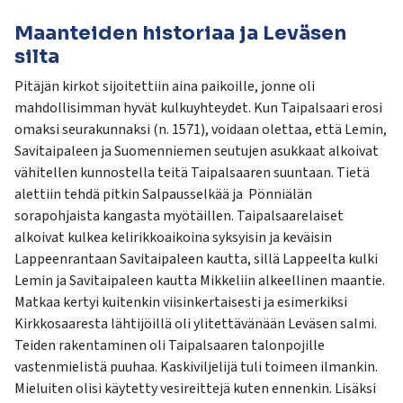
Maanteiden historiaa ja Leväsen
silta
Pitäjän kirkot sijoitettiin aina paikoille, jonne oli
mahdollisimman hyvät kulkuyhteydet. Kun Taipalsaari erosi
omaksi seurakunnaksi (n. 1571), voidaan olettaa, että Lemin,
Savitaipaleen ja Suomenniemen seutujen asukkaat alkoivat
vähitellen kunnostella teitä Taipalsaaren suuntaan. Tietä
alettiin tehdä pitkin Salpausselkää ja Pönniälän
sorapohjaista kangasta myötäillen. Taipalsaarelaiset
alkoivat kulkea kelirikkoaikoina syksyisin ja keväisin
Lappeenrantaan Savitaipaleen kautta, sillä Lappeelta kulki
Lemin ja Savitaipaleen kautta Mikkeliin alkeellinen maantie.
Matkaa kertyi kuitenkin viisinkertaisesti ja esimerkiksi
Kirkkosaaresta lähtijöillä oli ylitettävänään Leväsen salmi.
Teiden rakentaminen oli Taipalsaaren talonpojille
vastenmielistä puuhaa. Kaskiviljelijä tuli toimeen ilmankin.
Mieluiten olisi käytetty vesireittejä kuten ennenkin. Lisäksi