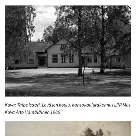
Kuva:
Taipalsaari, Leväsen koulu, kansakoulurakennus LPR
Mus
7
Kuva Arto Hämäläinen 1986