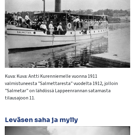
Kuva:
Kuva
:
Antti Kurenniemelle vuonna 1911
valmistu
neesta "
S
almettaresta
" vuodelta 1912, jolloin
"
Salmetar
" on lähdössä Lappeenrannan satamasta
tilausajoon
11
.
Leväsen saha ja mylly