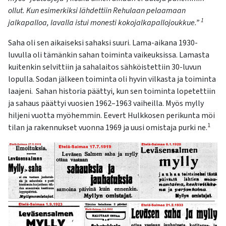
ollut. Kun esimerkiksi lähdettiin Rehulaan pelaamaan
1
jalkapalloa, lavalla istui monesti kokojalkapallojoukkue.”
Saha oli sen aikaiseksi sahaksi suuri. Lama-aikana 1930-
luvulla oli tämänkin sahan toiminta vaikeuksissa. Lamasta
kuitenkin selvittiin ja sahalaitos sähköistettiin 30-luvun
lopulla. Sodan jälkeen toiminta oli hyvin vilkasta ja toiminta
laajeni. Sahan historia päättyi, kun sen toiminta
lopetettiin
ja sahaus päättyi vuosien
1962–1963
vaiheilla. Myös mylly
hiljeni vuotta myöh
e
mmin. Eevert Hulkkosen perikunta möi
1
tilan ja rakennukset vuonna 1969 ja uusi omistaja purki ne.