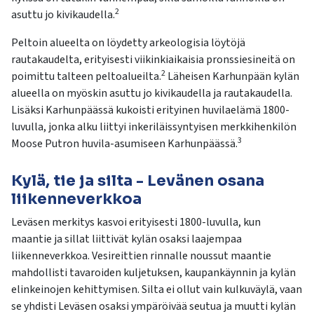
2
asuttu jo kivikaudella.
Peltoin alueelta on löydetty arkeologisia löytöjä
rautakaudelta, erityisesti viikinkiaikaisia pronssiesineitä on
2
poimittu talteen peltoalueilta.
Läheisen Karhunpään kylän
alueella on myöskin asuttu jo kivikaudella ja rautakaudella.
Lisäksi Karhunpäässä kukoisti erityinen huvilaelämä 1800-
luvulla, jonka alku liittyi inkeriläissyntyisen merkkihenkilön
3
Moose Putron huvila-asumiseen Karhunpäässä.
Kylä, tie ja silta - Levänen osana
liikenneverkkoa
Leväsen merkitys kasvoi erityisesti 1800-luvulla, kun
maantie ja sillat liittivät kylän osaksi laajempaa
liikenneverkkoa. Vesireittien rinnalle noussut maantie
mahdollisti tavaroiden kuljetuksen, kaupankäynnin ja kylän
elinkeinojen kehittymisen. Silta ei ollut vain kulkuväylä, vaan
se yhdisti Leväsen osaksi ympäröivää seutua ja muutti kylän