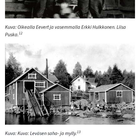
Kuva:
Oikealla Eevert ja vasemmalla Erkki Hulkkonen.
Liisa
12
Puska
.
13
Kuva:
Kuva
: Leväsen saha- ja mylly.