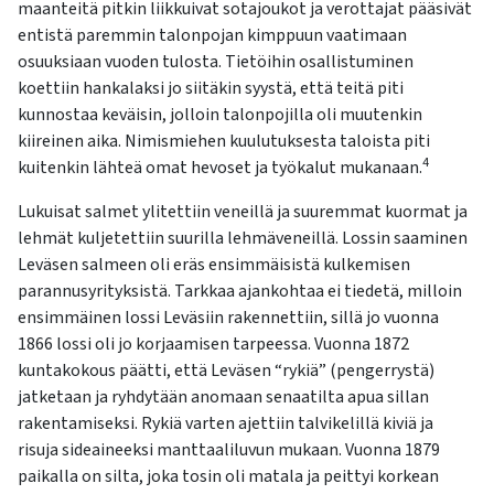
maanteitä pitkin liikkuivat sotajoukot ja verottajat pääsivät
entistä paremmin talonpojan kimppuun vaatimaan
osuuksiaan vuoden tulosta. Tietöihin osallistuminen
koettiin hankalaksi jo siitäkin syystä, että teitä piti
kunnostaa keväisin, jolloin talonpojilla oli muutenkin
kiireinen aika. Nimismiehen kuulutuksesta taloista piti
4
kuitenkin lähteä omat hevoset ja työkalut mukanaan.
Lukuisat salmet ylitettiin veneillä ja suuremmat kuormat ja
lehmät kuljetettiin suurilla lehmäveneillä. Lossin saaminen
Leväsen salmeen oli eräs ensimmäisistä kulkemisen
parannusyrityksistä. Tarkkaa ajankohtaa ei tiedetä, milloin
ensimmäinen lossi Leväsiin rakennettiin, sillä jo vuonna
1866 lossi oli jo korjaamisen tarpeessa. Vuonna 1872
kuntakokous päätti, että Leväsen “rykiä” (pengerrystä)
jatketaan ja ryhdytään anomaan senaatilta apua sillan
rakentamiseksi. Rykiä varten ajettiin talvikelillä kiviä ja
risuja sideaineeksi manttaaliluvun mukaan. Vuonna 1879
paikalla on silta, joka tosin oli matala ja peittyi korkean