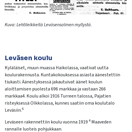
Kuva:
Lehtileikkeitä
Leväsensalmen
myllystä.
Leväsen koulu
Kyläläiset, muun muassa Haikolassa, vaativat uutta
koulurakennusta. Kuntakokouksessa asiasta äänestettiin
tiukasti. Äänestyksessä jakautuivat äänet koulun
aloittamisen puolesta 696 markkaa ja vastaan 266
markkaa4. Koulu alkoi 1916 Turreen talossa, Pajatien
risteyksessä Olkkolassa, kunnes saatiin oma koulutalo
6
Leväsiin.
4
Leväseen rakennettiin koulu vuonna 1919
Maaveden
rannalle luoteis pohjukkaan.