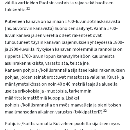
välillä vartioiden Ruotsin vastaista rajaa sekä huoltaen
22
tukikohtia.
Kutveleen kanava on Saimaan 1700-luvun sotilaskanavista
(ns. Suvorovin kanavista) huonoiten säilynyt. Vanha 1700-
luvun kanava ja sen vierellä olleet rakenteet ovat
tuhoutuneet täysin kanavan laajennuksien yhteydessä 1800-
ja 1900-luvuilla. Nykyisen kanavan molemmilla rannoilla on
rippeitä 1700-luvun lopun kanavayhteisöön kuuluneista
asuinrakennuksista, varastoista, teistä jne.
Kanavan pohjois-/koillisrannalla sijaitsee kaksi rakennuksen
pohjaa, joiden seinät erottuvat maastossa valleina. Kuusi- ja
mäntymetsikössä on noin 40 x 40 metriä laajalla alueella
useita erikokoisia ja -muotoisia, tarkemmin
määrittelemättömiä kuoppia. Lisäksi
pohjois-/koillisrannalla on myös maavalleja ja pieni toisen
22
maailmansodan aikainen varustus (tykkipatteri?).
Pohjois-/koillisrannalla Kutveleen puolella sijaitsee myös