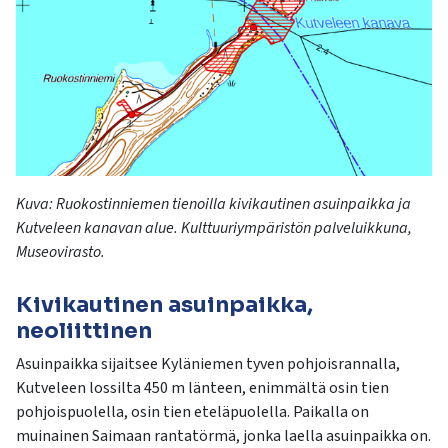
kosketus-
ja
pyyhkäisyliikkeitä.
Kuva:
Ruokostinniemen
tienoilla kivikautinen asuinpaikka ja
Kutveleen
kanavan alue. Kulttuuriympäristön palveluikkuna,
Museovirasto.
Kivikautinen asuinpaikka,
neoliittinen
Asuinpaikka sijaitsee Kyläniemen tyven pohjoisrannalla,
Kutveleen lossilta 450 m länteen, enimmältä osin tien
pohjoispuolella, osin tien eteläpuolella. Paikalla on
muinainen Saimaan rantatörmä, jonka laella asuinpaikka on.