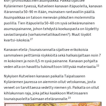
kivi-/pronssikautinen asuinpaikka. Paikka sijaitsee
Kyläniemen tyvessä, Kutveleen kanavan itäpuolella, kanavan
itärannasta 50–90 m itään, muinaisen rantavallin päällä.
Asuinpaikkaa on taloon menevän pikkutien molemmilla
puolilla. Tien itäpuolella 50–60 cm syvä selkeäreunainen
asumuspainanne, johon tehdystä koekuopasta on löydetty
saviastianpala (varhaismetallikautinen?). Muut löydöt
27
kvartsi-iskoksia.
Kanavan etelä-/lounaisrannalla sijaitsee erikokoisia
sammaleen peittämiä röykkiöitä sekä halkaisijaltaan noin 7
m kokoinen ja noin 0,5 m syvä painanne. Kanavan pohjalta
22
veden alta on havaittu tukinuittoon liittyvää materiaalia.
Nykyisen Kutveleen kanavan paikalla Taipalsaaren
Kyläniemen juuressa on aiemmin ollut vetokannas, josta
veneet on tarvittaessa vedetty niemen yli. Paikalla on ollut
kihlakunnan raja, joka jatkui kaakkoon Mietinsaaren
23
lounaispuolelta Saimaan etelärannalle.