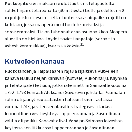
Koekuopituksen mukaan se ulottuu tien eteläpuolelta
sähkölinjan eteläreunalta (30 m tiestä) tielle ja edelleen 60
m pohjoisluoteeseen tieltä. Luoteessa asuinpaikka rajoittuu
kohtaan, jossa maaperä muuttuu lohkareiseksi ja
soraisemmaksi. Tie on tuhonnut osan asuinpaikkaa. Maaperä
alueella on hiekkaa. Löydöt saviastianpaloja (varhaista
21
asbestikeramiikkaa), kvartsi-iskoksia.
Kutveleen kanava
Ruokolahden ja Taipalsaaren rajalla sijaitseva Kutveleen
kanava kuuluu neljän kanavan (Kutvele, Kukonharju, Käyhkää
ja Telataipale) ketjuun, jotka rakennettiin Saimaalle vuosina
1792–1798 kenraali Aleksandr Suvorovin johdolla. Puumalan
salmi oli jäänyt ruotsalaisten haltuun Turun rauhassa
vuonna 1743, ja siten venäläisille strategisesti tärkeä
luonnollinen vesitieyhteys Lappeenrannan ja Savonlinnan
välillä oli poikki. Kanavat olivat Venäjän Saimaan laivaston
käytössä sen liikkuessa Lappeenrannan ja Savonlinnan