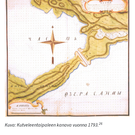
26
Kuva:
Kut
veleentai
paleen
kanava vuonna 1793.