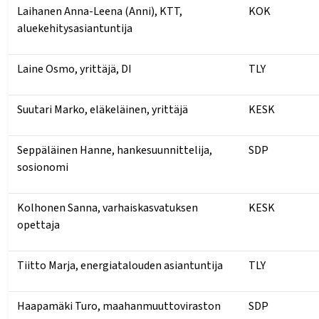
Laihanen Anna-Leena (Anni), KTT,
KOK
aluekehitysasiantuntija
Laine Osmo, yrittäjä, DI
TLY
Suutari Marko, eläkeläinen, yrittäjä
KESK
Seppäläinen Hanne, hankesuunnittelija,
SDP
sosionomi
Kolhonen Sanna, varhaiskasvatuksen
KESK
opettaja
Tiitto Marja, energiatalouden asiantuntija
TLY
Haapamäki Turo, maahanmuuttoviraston
SDP