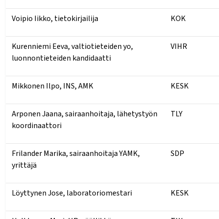
Voipio Iikko, tietokirjailija
KOK
Kurenniemi Eeva, valtiotieteiden yo,
VIHR
luonnontieteiden kandidaatti
Mikkonen Ilpo, INS, AMK
KESK
Arponen Jaana, sairaanhoitaja, lähetystyön
TLY
koordinaattori
Frilander Marika, sairaanhoitaja YAMK,
SDP
yrittäjä
Löyttynen Jose, laboratoriomestari
KESK