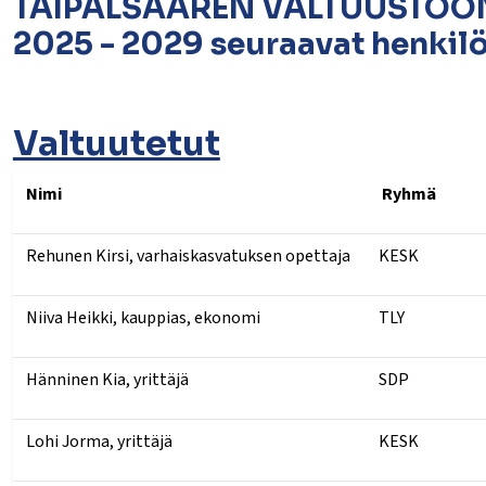
TAIPALSAAREN VALTUUSTOON v
2025 - 2029 seuraavat henkilö
Valtuutetut
lasvetovalikkoa
Nimi
Ryhmä
lasvetovalikkoa
Rehunen Kirsi, varhaiskasvatuksen opettaja
KESK
lasvetovalikkoa
Niiva Heikki, kauppias, ekonomi
TLY
lasvetovalikkoa
Hänninen Kia, yrittäjä
SDP
Lohi Jorma, yrittäjä
KESK