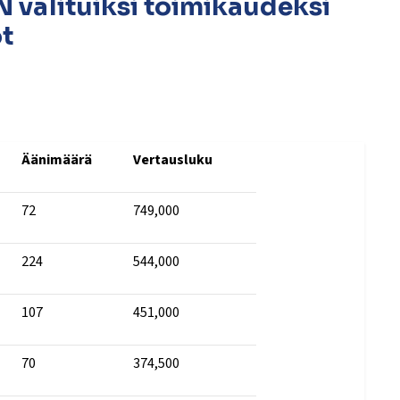
alituiksi toimikaudeksi
t
Äänimäärä
Vertausluku
72
749,000
224
544,000
107
451,000
70
374,500