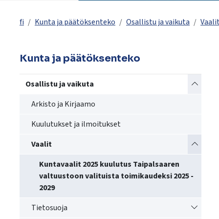
käyttää
kosketus-
fi
Kunta ja päätöksenteko
Osallistu ja vaikuta
Vaali
ja
pyyhkäisyliikkeitä.
Kunta ja päätöksenteko
Vaihda a
Osallistu ja vaikuta
Arkisto ja Kirjaamo
Kuulutukset ja ilmoitukset
Vaihda a
Vaalit
Kuntavaalit 2025 kuulutus Taipalsaaren
valtuustoon valituista toimikaudeksi 2025 -
2029
Vaihda a
Tietosuoja