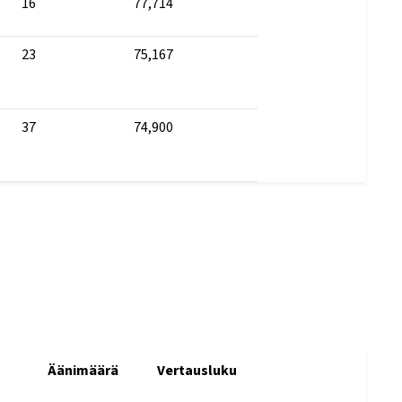
16
77,714
23
75,167
37
74,900
Äänimäärä
Vertausluku