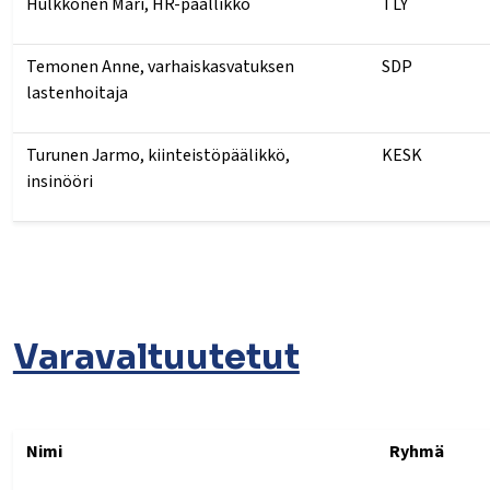
Hulkkonen Mari, HR-päällikkö
TLY
Temonen Anne, varhaiskasvatuksen
SDP
lastenhoitaja
Turunen Jarmo, kiinteistöpäälikkö,
KESK
insinööri
Varavaltuutetut
Nimi
Ryhmä