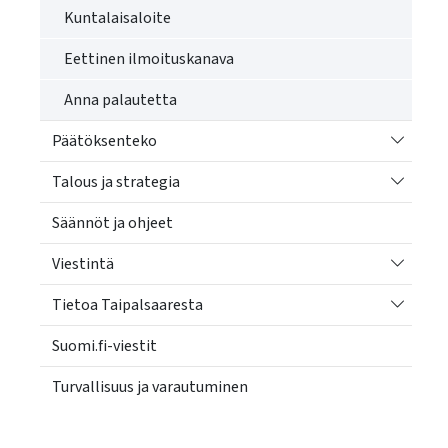
Kuntalaisaloite
Eettinen ilmoituskanava
Anna palautetta
Vaihda a
Päätöksenteko
Vaihda a
Talous ja strategia
Säännöt ja ohjeet
Vaihda a
Viestintä
Vaihda a
Tietoa Taipalsaaresta
Suomi.fi-viestit
Turvallisuus ja varautuminen