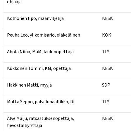
ohjaaja
Kolhonen Ilpo, maanviljelijä
KESK
Peuha Leo, ylikomisario, eläkeläinen
KOK
Ahola Niina, MuM, laulunopettaja
TLY
Kukkonen Tommi, KM, opettaja
KESK
Häkkinen Matti, myyjä
SDP
Mutta Seppo, palvelupäällikkö, DI
TLY
Alve Maiju, ratsastuksenopettaja,
KESK
hevostalliyrittäjä