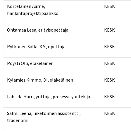
Kortelainen Aarne,
KESK
hankintaprojektipäälikkö
Ohtamaa Leea, erityisopettaja
KESK
Rytkönen Salla, KM, opettaja
KESK
Pöysti Olli, eläkeläinen
KESK
Kylämies Kimmo, DI, eläkeläinen
KESK
Lahtela Harri, yrittäjä, prosessityöntekijä
KESK
Salmi Leena, liiketoimen assistentti,
KESK
tradenomi