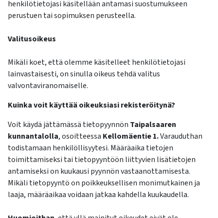
henkilötietojasi käsitellään antamasi suostumukseen
perustuen tai sopimuksen perusteella.
Valitusoikeus
Mikäli koet, että olemme käsitelleet henkilötietojasi
lainvastaisesti, on sinulla oikeus tehdä valitus
valvontaviranomaiselle.
Kuinka voit käyttää oikeuksiasi rekisteröitynä?
Voit käydä jättämässä tietopyynnön
Taipalsaaren
kunnantalolla
, osoitteessa
Kellomäentie 1.
Varauduthan
todistamaan henkilöllisyytesi. Määräaika tietojen
toimittamiseksi tai tietopyyntöön liittyvien lisätietojen
antamiseksi on kuukausi pyynnön vastaanottamisesta.
Mikäli tietopyyntö on poikkeuksellisen monimutkainen ja
laaja, määräaikaa voidaan jatkaa kahdella kuukaudella.