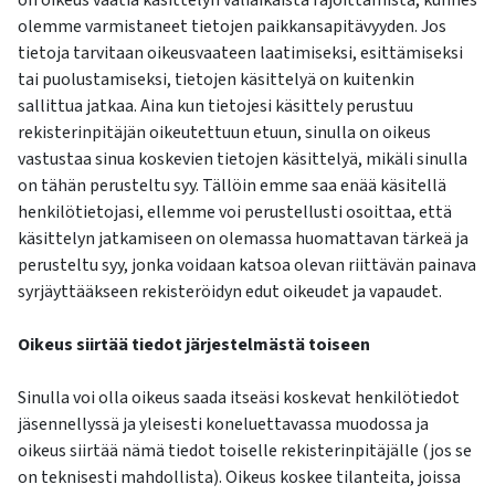
on oikeus vaatia käsittelyn väliaikaista rajoittamista, kunnes
olemme varmistaneet tietojen paikkansapitävyyden. Jos
tietoja tarvitaan oikeusvaateen laatimiseksi, esittämiseksi
tai puolustamiseksi, tietojen käsittelyä on kuitenkin
sallittua jatkaa. Aina kun tietojesi käsittely perustuu
rekisterinpitäjän oikeutettuun etuun, sinulla on oikeus
vastustaa sinua koskevien tietojen käsittelyä, mikäli sinulla
on tähän perusteltu syy. Tällöin emme saa enää käsitellä
henkilötietojasi, ellemme voi perustellusti osoittaa, että
käsittelyn jatkamiseen on olemassa huomattavan tärkeä ja
perusteltu syy, jonka voidaan katsoa olevan riittävän painava
syrjäyttääkseen rekisteröidyn edut oikeudet ja vapaudet.
Oikeus siirtää tiedot järjestelmästä toiseen
Sinulla voi olla oikeus saada itseäsi koskevat henkilötiedot
jäsennellyssä ja yleisesti koneluettavassa muodossa ja
oikeus siirtää nämä tiedot toiselle rekisterinpitäjälle (jos se
on teknisesti mahdollista). Oikeus koskee tilanteita, joissa