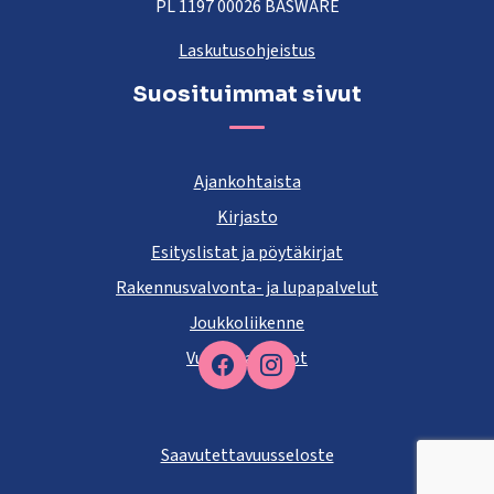
PL 1197 00026 BASWARE
Laskutusohjeistus
Suosituimmat sivut
Ajankohtaista
Kirjasto
Esityslistat ja pöytäkirjat
Rakennusvalvonta- ja lupapalvelut
Joukkoliikenne
Vuokra-asunnot
Facebook
Saavutettavuusseloste