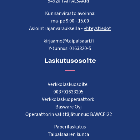
54920 TAIPALSAARI
Kunnanvirasto avoinna:
ma-pe 9.00 - 15.00
Asiointi ajanvarauksella -
yhteystiedot
kirjaamo@taipalsaari.fi
Y-tunnus: 0163320-5
Laskutusosoite
Verkkolaskuosoite:
003701633205
Verkkolaskuoperaattori:
Basware Oyj
Operaattorin välittäjätunnus: BAWCFI22
Paperilaskutus
Taipalsaaren kunta