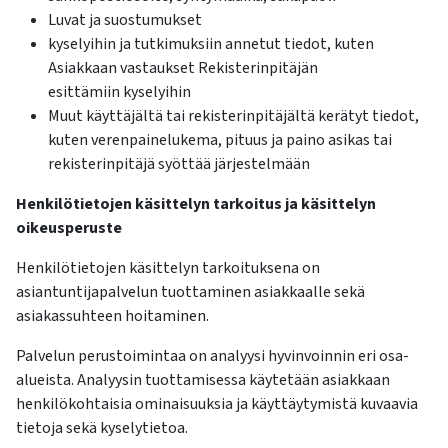
Luvat ja suostumukset
kyselyihin ja tutkimuksiin annetut tiedot, kuten
Asiakkaan vastaukset Rekisterinpitäjän
esittämiin kyselyihin
Muut käyttäjältä tai rekisterinpitäjältä kerätyt tiedot,
kuten verenpainelukema, pituus ja paino asikas tai
rekisterinpitäjä syöttää järjestelmään
Henkilötietojen käsittelyn tarkoitus ja käsittelyn
oikeusperuste
Henkilötietojen käsittelyn tarkoituksena on
asiantuntijapalvelun tuottaminen asiakkaalle sekä
asiakassuhteen hoitaminen.
Palvelun perustoimintaa on analyysi hyvinvoinnin eri osa-
alueista. Analyysin tuottamisessa käytetään asiakkaan
henkilökohtaisia ominaisuuksia ja käyttäytymistä kuvaavia
tietoja sekä kyselytietoa.