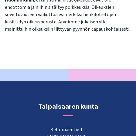
Huomioithan
, että yllä mainitut oikeudet eivät ole
ehdottomia ja niihin sisältyy poikkeuksia. Oikeuksien
soveltuvuuteen vaikuttaa esimerkiksi henkilötietojen
käsittelyn oikeusperuste. Arvoimme jokaisen yllä
mainittuihin oikeuksiin liittyvän pyynnön tapauskohtaisesti.
Taipalsaaren kunta
Kellomäentie 1