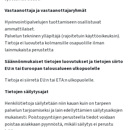
Vastaanottaja ja vastaanottajaryhmät
Hyvinvointipalvelujen tuottamiseen osallistuvat
ammattilaiset.
Palvelun tekninen ylläpitäjä (rajoitetuin käyttöoikeuksin).
Tietoja ei luovuteta kolmansille osapuolille ilman
lainmukaista perustetta
Säännönmukaiset tietojen luovutukset ja tietojen siirto
EU:n tai Euroopan talousalueen ulkopuolelle
Tietoja ei siirretä EU:n tai ETA:n ulkopuolelle.
Tietojen säilytysajat
Henkilötietoja säilytetään niin kauan kuin on tarpeen
palvelun tarjoamiseksi ja lain edellyttämien säilytysaikojen
mukaisesti. Poistopyyntöjen perusteella tiedot voidaan
poistaa asiakkaan pyynnöstä, mikäli säilytys ei perustu