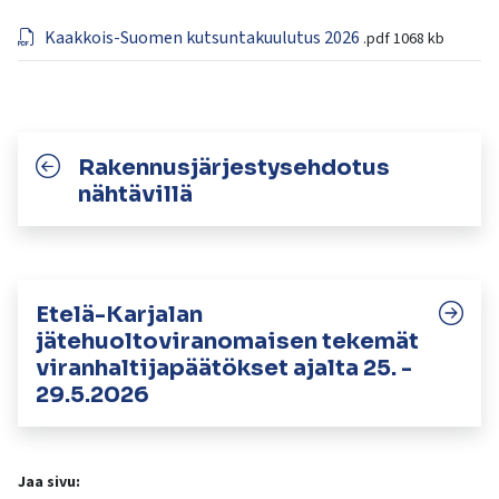
kosketus-
ja
Kaakkois-Suomen kutsuntakuulutus 2026
.pdf
1068 kb
pyyhkäisyliikkeitä.
Rakennusjärjestysehdotus
nähtävillä
Etelä-Karjalan
jätehuoltoviranomaisen tekemät
viranhaltijapäätökset ajalta 25. -
29.5.2026
Jaa sivu: