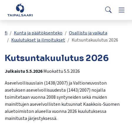
Palaute
Siirry pääsisältöön
Siirry päävalikkoon
Searc
Asuminen ja rakentaminen
Vaih
Yhteystiedot
Valitse
VisitTaipalsaari.fi
käytettävissä
Opetus ja kasvatus
Vaih
fi
Kunta ja päätöksenteko
Osallistu ja vaikuta
oleva
Kuulutukset ja ilmoitukset
Kutsuntakuulutus 2026
tulos
ylös-
Hyvinvointi ja terveys
Vaih
Kutsuntakuulutus 2026
ja
alasnuolilla.
Kulttuuri ja vapaa-aika
Vaih
Siirry
Julkaistu 5.5.2026
Muokattu 5.5.2026
valittuun
Asevelvollisuuslain (1438/2007) ja Valtioneuvoston
hakutulokseen
Kunta ja päätöksenteko
Vaih
asetuksen asevelvollisuudesta (1443/2007) nojalla
painamalla
toimitetaan vuonna 2008 syntyneiden sekä muiden
enteriä.
mainittujen asevelvollisten kutsunnat Kaakkois-Suomen
Työ ja yrittäminen
Vaih
Kosketuslaitteiden
aluetoimiston alueella vuonna 2026 kuulutuksessa
käyttäjät
mainitusta järjestyksessä.
voivat
käyttää