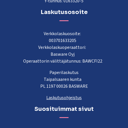
Y-tunnus: 0163320-5
Laskutusosoite
Verkkolaskuosoite:
003701633205
Verkkolaskuoperaattori:
Basware Oyj
Operaattorin välittäjätunnus: BAWCFI22
Paperilaskutus
Taipalsaaren kunta
PL 1197 00026 BASWARE
Laskutusohjeistus
Suosituimmat sivut