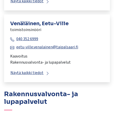
Näytä kaikki tiedot
Venäläinen, Eetu-Ville
toimistoinsinööri
040 352 6999
eetu-ville.venalainen@taipalsaari.fi
Kaavoitus
Rakennusvalvonta- ja lupapalvelut
Näytä kaikki tiedot
Rakennusvalvonta- ja
lupapalvelut