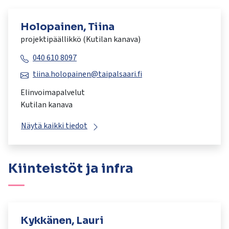
Holopainen, Tiina
projektipäällikkö (Kutilan kanava)
040 610 8097
tiina.holopainen@taipalsaari.fi
Elinvoimapalvelut
Kutilan kanava
Näytä kaikki tiedot
Kiinteistöt ja infra
Kykkänen, Lauri