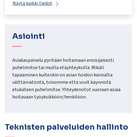
kosketus-
Näytä kaikki tiedot
ja
pyyhkäisyliikkeitä.
Asiointi
Asiakaspalvelu pyritään hoitamaan ensisijaisesti
puhelimitse tai muilla etäyhteyksillä. Mikäli
tapaaminen kuitenkin on asian hoidon kannalta
välttämätöntä, toivomme että sovit käynnistä
etukäteen puhelimitse. Yhteydenotot suoraan asiaa
hoitavaan työyksikköön/henkilöön.
Teknisten palveluiden hallinto