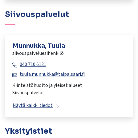
Siivouspalvelut
Munnukka, Tuula
siivouspalveluesihenkilö
040 710 6121
tuula.munnukka@taipalsaari.fi
Kiinteistöhuolto ja yleiset alueet
Siivouspalvelut
Näytä kaikki tiedot
Yksityistiet