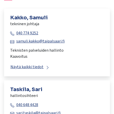
Kakko, Samuli
tekninen johtaja
040 774 9252
samuli.kakko@taipalsaari.fi
Teknisten palveluiden hallinto
Kaavoitus
Näytä kaikki tiedot
Taskila, Sari
hallintosihteeri
040 648 4428
sari.taskila@taipalsaari.fi