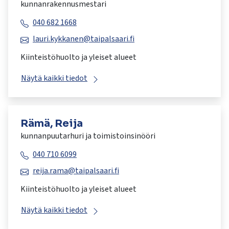
kunnanrakennusmestari
040 682 1668
lauri.kykkanen@taipalsaari.fi
Kiinteistöhuolto ja yleiset alueet
Näytä kaikki tiedot
Rämä, Reija
kunnanpuutarhuri ja toimistoinsinööri
040 710 6099
reija.rama@taipalsaari.fi
Kiinteistöhuolto ja yleiset alueet
Näytä kaikki tiedot