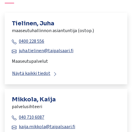
Tielinen, Juha
maaseutuhallinnon asiantuntija (ostop.)
0400 228 556
juha.tielinen@taipalsaari.fi
Maaseutupalvelut
Näytä kaikki tiedot
Mikkola, Kaija
palvelusihteeri
040 710 6087
kaija.mikkola@taipalsaari.fi