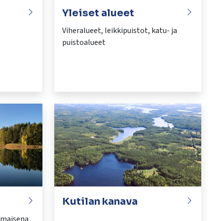
Yleiset alueet
Viheralueet, leikkipuistot, katu- ja
puistoalueet
Kutilan kanava
omaisena