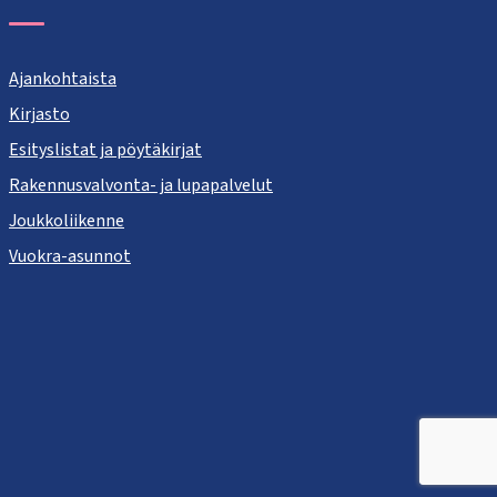
Ajankohtaista
Kirjasto
Esityslistat ja pöytäkirjat
Rakennusvalvonta- ja lupapalvelut
Joukkoliikenne
Vuokra-asunnot