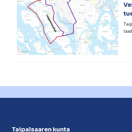
Ve
tu
Taip
laad
Taipalsaaren kunta