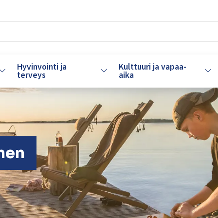
Hyvinvointi ja
Kulttuuri ja vapaa-
Vaihda alasvetovalikkoa
Vaihda alasvetovalikkoa
Vaih
terveys
aika
nen