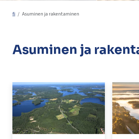
käyttää
kosketus-
fi
Asuminen ja rakentaminen
ja
pyyhkäisyliikkeitä.
Asuminen ja raken