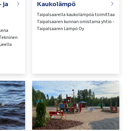
 ja
Kaukolämpö
Taipalsaarella kaukolämpöä toimittaa
Taipalsaaren kunnan omistama yhtiö -
Taipalsaaren Lämpö Oy
sena
 Tekninen
ueella