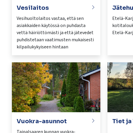
Vesilaitos
Jätehu
Vesihuoltolaitos vastaa, että sen
Etelä-Kar
asiakkaiden käytössä on puhdasta
kotitalou
vettä häiriöttömästi ja että jätevedet
Etelä-Karj
puhdistetaan vaatimusten mukaisesti
kilpailukykyiseen hintaan
Vuokra-asunnot
Tiet ja
Taipalsaaren kunnan vuokra-