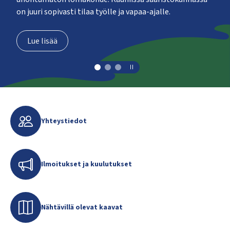
kosketus-
on juuri sopivasti tilaa työlle ja vapaa-ajalle.
ja
pyyhkäisyliikkeitä.
Lue lisää
Pysäytä-käynnistä
Yhteystiedot
Ilmoitukset ja kuulutukset
Nähtävillä olevat kaavat