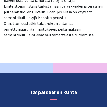
Rakennusvalvonta kehottaa taloyhtiöitä ja
kiinteistönomistajia tarkistamaan parvekkeiden ja terassien
putoamissuojien turvallisuuden, jos niissä on käytetty
sementtikuitulevyjä. Kehotus perustuu
Onnettomuustutkintakeskuksen antamaan
onnettomuusuhkailmoitukseen, jonka mukaan
sementtikuitulevyt eivät välttämättä estä putoamista.
Taipalsaaren kunta