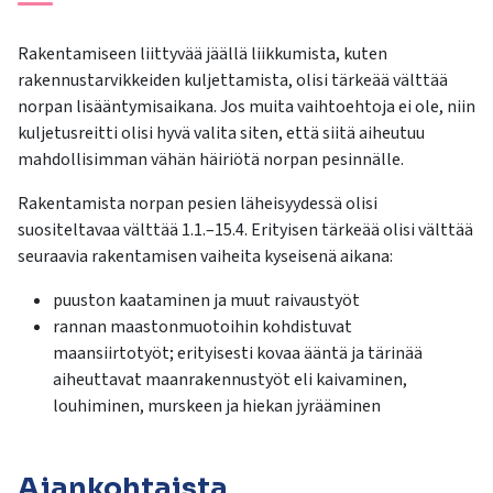
Rakentamiseen liittyvää jäällä liikkumista, kuten
rakennustarvikkeiden kuljettamista, olisi tärkeää välttää
norpan lisääntymisaikana. Jos muita vaihtoehtoja ei ole, niin
kuljetusreitti olisi hyvä valita siten, että siitä aiheutuu
mahdollisimman vähän häiriötä norpan pesinnälle.
Rakentamista norpan pesien läheisyydessä olisi
suositeltavaa välttää 1.1.–15.4. Erityisen tärkeää olisi välttää
seuraavia rakentamisen vaiheita kyseisenä aikana:
puuston kaataminen ja muut raivaustyöt
rannan maastonmuotoihin kohdistuvat
maansiirtotyöt; erityisesti kovaa ääntä ja tärinää
aiheuttavat maanrakennustyöt eli kaivaminen,
louhiminen, murskeen ja hiekan jyrääminen
Ajankohtaista