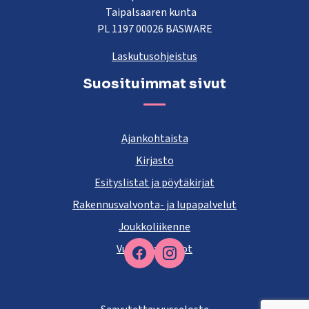
Taipalsaaren kunta
PL 1197 00026 BASWARE
Laskutusohjeistus
Suosituimmat sivut
Ajankohtaista
Kirjasto
Esityslistat ja pöytäkirjat
Rakennusvalvonta- ja lupapalvelut
Joukkoliikenne
Vuokra-asunnot
Facebook