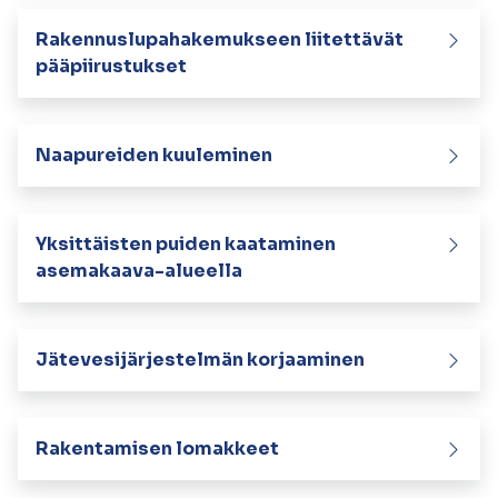
kosketus-
ja
Rakennuslupahakemukseen liitettävät
pyyhkäisyliikkeitä.
pääpiirustukset
Naapureiden kuuleminen
Yksittäisten puiden kaataminen
asemakaava-alueella
Jätevesijärjestelmän korjaaminen
Rakentamisen lomakkeet