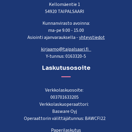
Kellomäentie 1
54920 TAIPALSAARI
Kunnanvirasto avoinna:
ma-pe 9.00 - 15.00
Asiointi ajanvarauksella -
yhteystiedot
kirjaamo@taipalsaari.fi
Y-tunnus: 0163320-5
Laskutusosoite
Verkkolaskuosoite:
003701633205
Verkkolaskuoperaattori:
Basware Oyj
Operaattorin välittäjätunnus: BAWCFI22
Paperilaskutus