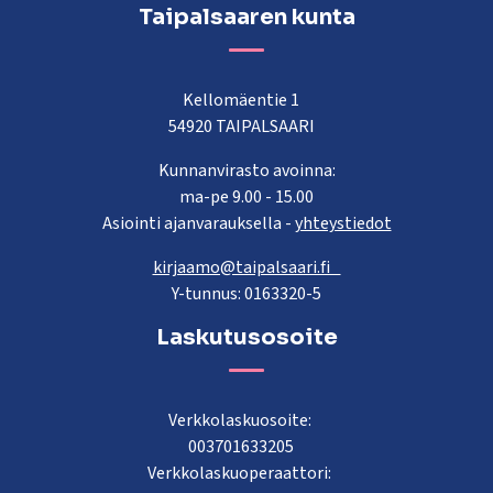
Taipalsaaren kunta
Kellomäentie 1
54920 TAIPALSAARI
Kunnanvirasto avoinna:
ma-pe 9.00 - 15.00
Asiointi ajanvarauksella -
yhteystiedot
kirjaamo@taipalsaari.fi
Y-tunnus: 0163320-5
Laskutusosoite
Verkkolaskuosoite:
003701633205
Verkkolaskuoperaattori: