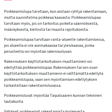
Poikkeamislupa tarvitaan, kun aiotaan ryhtyä rakentamaan,
mutta suunnitelma poikkeaa kaavasta. Poikkeamislupaa
tarvitaan myös, jos on tarkoitus poiketa säännöksestä,
määräyksestä, kiellosta tai muusta rajoituksesta.
Poikkeamislupaa tarvitaan ranta-alueelle rakentamisessa,
jos alueella ei ole asemakaavaa tai yleiskaavaa, jonka
perusteella voi myöntää rakennusluvan.
Rakennuksen käyttötarkoituksen muuttaminen voi
edellyttää poikkeamislupaa. Rakennuksen tai sen osan
käyttötarkoituksen muuttamienn ei välttämättä edellytä
poikkeamislupaa, vaan sen myöntämisen edellytyksen
tarkastellaan rakentamisluvassa.
Poikkeamisluvat myöntää Taipalsaaren kunnan tekninen
lautakunta.
Vähäiset poikkeamat rakentamista koskevasta