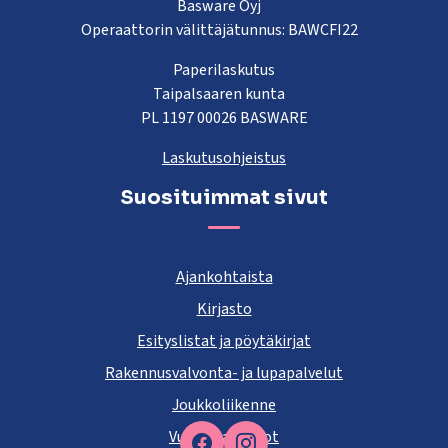
Basware Oyj
Operaattorin välittäjätunnus: BAWCFI22
Paperilaskutus
Taipalsaaren kunta
PL 1197 00026 BASWARE
Laskutusohjeistus
Suosituimmat sivut
Ajankohtaista
Kirjasto
Esityslistat ja pöytäkirjat
Rakennusvalvonta- ja lupapalvelut
Joukkoliikenne
Vuokra-asunnot
Facebook