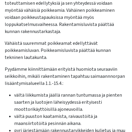
kosketus-
toteuttamisen edellytyksiä ja sen yhteydessä voidaan
ja
myöntää vähäisiä poikkeamia. Vähäinen poikkeaminen
pyyhkäisyliikkeitä.
voidaan poikkeustapauksissa myöntää myös
loppukatselmusvaiheessa. Rakentamisluvista päättää
kunnan rakennustarkastaja.
Vähäistä suuremmat poikkeamat edellyttävät
poikkeamisluvan. Poikkeamisluvista päättää kunnan
tekninen lautakunta.
Pyydämme kiinnittämään erityistä huomiota seuraaviin
seikkoihin, mikäli rakentaminen tapahtuu saimaannnorpan
lisääntymisalueella 1.1.-15.4.:
vältä liikkumista jäällä rannan tuntumassa ja pienten
saarten ja luotojen läheisyydessä erityisesti
moottorikäyttöisillä ajoneuvoilla.
vältä puuston kaatamista, raivaustöitä ja
maansiirtotöitä pesinnän aikana.
pyri järjestämään rakennustarvikkeiden kuljetus ja muu