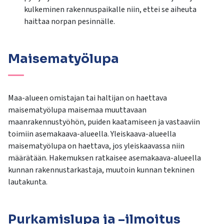
kulkeminen rakennuspaikalle niin, ettei se aiheuta
haittaa norpan pesinnälle.
Maisematyölupa
Maa-alueen omistajan tai haltijan on haettava
maisematyölupa maisemaa muuttavaan
maanrakennustyöhön, puiden kaatamiseen ja vastaaviin
toimiin asemakaava-alueella. Yleiskaava-alueella
maisematyölupa on haettava, jos yleiskaavassa niin
määrätään. Hakemuksen ratkaisee asemakaava-alueella
kunnan rakennustarkastaja, muutoin kunnan tekninen
lautakunta.
Purkamislupa ja –ilmoitus