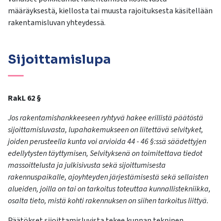
määräyksestä, kiellosta tai muusta rajoituksesta käsitellään
rakentamisluvan yhteydessä.
Sijoittamislupa
RakL 62 §
Jos rakentamishankkeeseen ryhtyvä hakee erillistä päätöstä
sijoittamisluvasta, lupahakemukseen on liitettävä selvityket,
joiden perusteella kunta voi arvioida 44 - 46 §:ssä säädettyjen
edellytysten täyttymisen, Selvityksenä on toimitettava tiedot
massoittelusta ja julkisivusta sekä sijoittumisesta
rakennuspaikalle, ajoyhteyden järjestämisestä sekä sellaisten
alueiden, joilla on tai on tarkoitus toteuttaa kunnallistekniikka,
osalta tieto, mistä kohti rakennuksen on siihen tarkoitus liittyä.
Päätökset sijoittamisluvista tekee kunnan tekninen