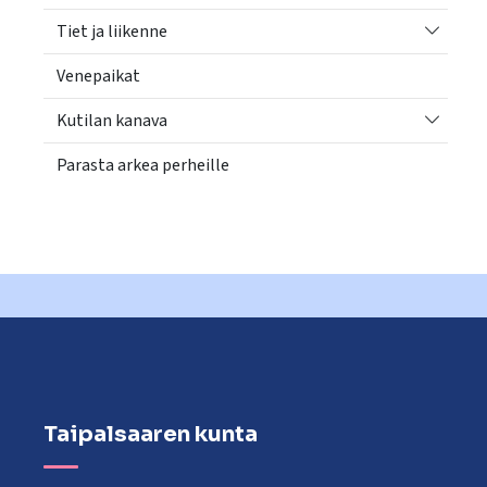
Vaihda a
Tiet ja liikenne
Venepaikat
Vaihda a
Kutilan kanava
Parasta arkea perheille
Taipalsaaren kunta