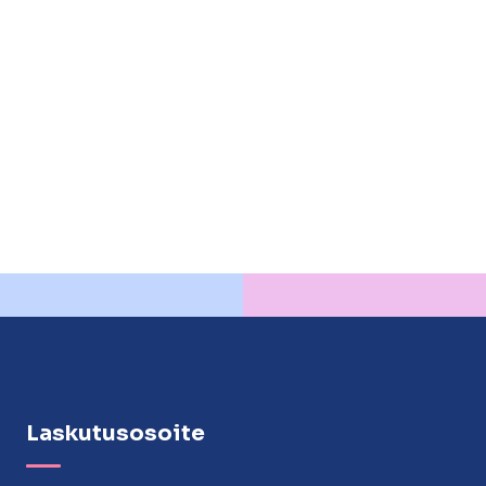
lasvetovalikkoa
lasvetovalikkoa
Laskutusosoite