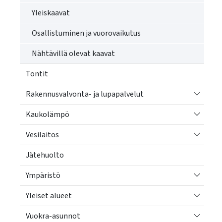
käyttää
Yleiskaavat
kosketus-
ja
Osallistuminen ja vuorovaikutus
pyyhkäisyliikkeitä.
Nähtävillä olevat kaavat
Tontit
Vaihda a
Rakennusvalvonta- ja lupapalvelut
Vaihda a
Kaukolämpö
Vaihda a
Vesilaitos
Jätehuolto
Vaihda a
Ympäristö
Vaihda a
Yleiset alueet
Vaihda a
Vuokra-asunnot