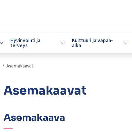
Hyvinvointi ja
Kulttuuri ja vapaa-
Vaihda alasvetovalikkoa
Vaihda alasvetovalikkoa
Vaih
terveys
aika
Asemakaavat
Asemakaavat
lasvetovalikkoa
Asemakaava