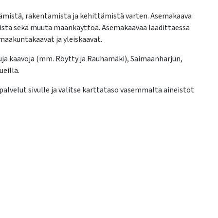
tämistä, rakentamista ja kehittämistä varten. Asemakaava
amista sekä muuta maankäyttöä. Asemakaavaa laadittaessa
maakuntakaavat ja yleiskaavat.
tuja kaavoja (mm. Röytty ja Rauhamäki), Saimaanharjun,
eilla.
palvelut sivulle ja valitse karttataso vasemmalta aineistot