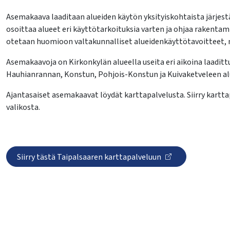
Asemakaava laaditaan alueiden käytön yksityiskohtaista järjes
osoittaa alueet eri käyttötarkoituksia varten ja ohjaa rakent
otetaan huomioon valtakunnalliset alueidenkäyttötavoitteet, 
Asemakaavoja on Kirkonkylän alueella useita eri aikoina laadit
Hauhianrannan, Konstun, Pohjois-Konstun ja Kuivaketveleen alu
Ajantasaiset asemakaavat löydät karttapalvelusta. Siirry kartta
lasvetovalikkoa
valikosta.
lasvetovalikkoa
lasvetovalikkoa
Siirry tästä Taipalsaaren karttapalveluun
lasvetovalikkoa
lasvetovalikkoa
lasvetovalikkoa