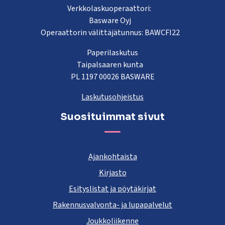
Verkkolaskuoperaattori:
Basware Oyj
Operaattorin välittäjätunnus: BAWCFI22
Paperilaskutus
Taipalsaaren kunta
PL 1197 00026 BASWARE
Laskutusohjeistus
Suosituimmat sivut
Ajankohtaista
Kirjasto
Esityslistat ja pöytäkirjat
Rakennusvalvonta- ja lupapalvelut
Joukkoliikenne