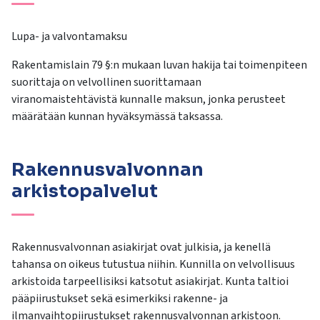
kosketus-
ja
Lupa- ja valvontamaksu
pyyhkäisyliikkeitä.
Rakentamislain 79 §:n mukaan luvan hakija tai toimenpiteen
suorittaja on velvollinen suorittamaan
viranomaistehtävistä kunnalle maksun, jonka perusteet
määrätään kunnan hyväksymässä taksassa.
Rakennusvalvonnan
arkistopalvelut
Rakennusvalvonnan asiakirjat ovat julkisia, ja kenellä
tahansa on oikeus tutustua niihin. Kunnilla on velvollisuus
arkistoida tarpeellisiksi katsotut asiakirjat. Kunta taltioi
pääpiirustukset sekä esimerkiksi rakenne- ja
ilmanvaihtopiirustukset rakennusvalvonnan arkistoon.