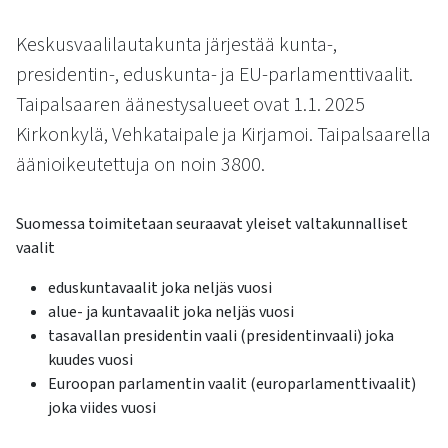
kosketus-
ja
Keskusvaalilautakunta järjestää kunta-,
pyyhkäisyliikkeitä.
presidentin-, eduskunta- ja EU-parlamenttivaalit.
Taipalsaaren äänestysalueet ovat 1.1. 2025
Kirkonkylä, Vehkataipale ja Kirjamoi. Taipalsaarella
äänioikeutettuja on noin 3800.
Suomessa toimitetaan seuraavat yleiset valtakunnalliset
vaalit
eduskuntavaalit joka neljäs vuosi
alue- ja kuntavaalit joka neljäs vuosi
tasavallan presidentin vaali (presidentinvaali) joka
kuudes vuosi
Euroopan parlamentin vaalit (europarlamenttivaalit)
joka viides vuosi