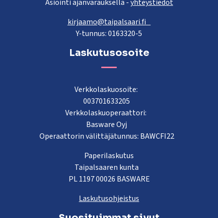
Asiointi ajanvarauksella -
yhteystiedot
kirjaamo@taipalsaari.fi
Y-tunnus: 0163320-5
Laskutusosoite
Verkkolaskuosoite:
003701633205
Verkkolaskuoperaattori:
Basware Oyj
Operaattorin välittäjätunnus: BAWCFI22
Paperilaskutus
Taipalsaaren kunta
PL 1197 00026 BASWARE
Laskutusohjeistus
Suosituimmat sivut