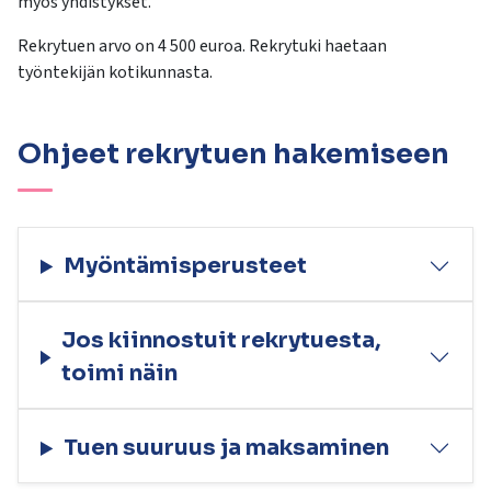
myös yhdistykset.
kosketus-
ja
Rekrytuen arvo on 4 500 euroa. Rekrytuki haetaan
pyyhkäisyliikkeitä.
työntekijän kotikunnasta.
Ohjeet rekrytuen hakemiseen
Myöntämisperusteet
Jos kiinnostuit rekrytuesta,
toimi näin
Tuen suuruus ja maksaminen