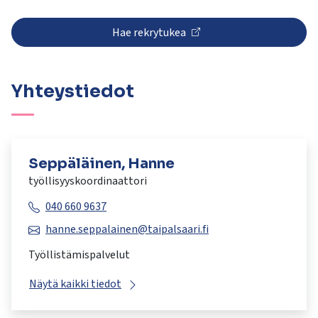
Hae rekrytukea
Yhteystiedot
Seppäläinen, Hanne
työllisyyskoordinaattori
040 660 9637
hanne.seppalainen@taipalsaari.fi
Työllistämispalvelut
Näytä kaikki tiedot