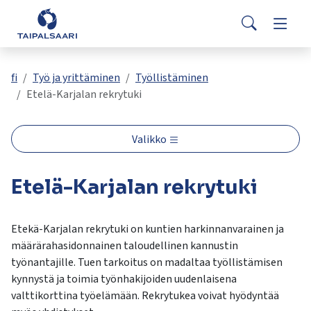
Palaute
Siirry pääsisältöön
Siirry päävalikkoon
Search
Asuminen ja rakentaminen
Vaihda
Yhteystiedot
Valitse
VisitTaipalsaari.fi
käytettävissä
Opetus ja kasvatus
Vaihda
fi
Työ ja yrittäminen
Työllistäminen
oleva
Etelä-Karjalan rekrytuki
tulos
ylös-
Hyvinvointi ja terveys
Vaihda
ja
Valikko
alasnuolilla.
Kulttuuri ja vapaa-aika
Vaihda
Siirry
Etelä-Karjalan rekrytuki
valittuun
hakutulokseen
Kunta ja päätöksenteko
Vaihda
painamalla
Etekä-Karjalan rekrytuki on kuntien harkinnanvarainen ja
enteriä.
määrärahasidonnainen taloudellinen kannustin
Työ ja yrittäminen
Vaihda
Kosketuslaitteiden
työnantajille. Tuen tarkoitus on madaltaa työllistämisen
käyttäjät
kynnystä ja toimia työnhakijoiden uudenlaisena
voivat
valttikorttina työelämään. Rekrytukea voivat hyödyntää
käyttää