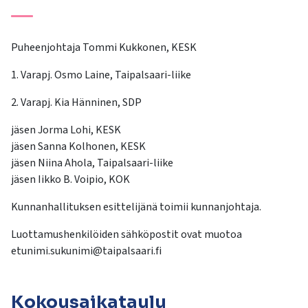
kosketus-
ja
pyyhkäisyliikkeitä.
Puheenjohtaja Tommi Kukkonen, KESK
1. Varapj. Osmo Laine, Taipalsaari-liike
2. Varapj. Kia Hänninen, SDP
jäsen Jorma Lohi, KESK
jäsen Sanna Kolhonen, KESK
jäsen Niina Ahola, Taipalsaari-liike
jäsen Iikko B. Voipio, KOK
Kunnanhallituksen esittelijänä toimii kunnanjohtaja.
Luottamushenkilöiden sähköpostit ovat muotoa
etunimi.sukunimi@taipalsaari.fi
Kokousaikataulu