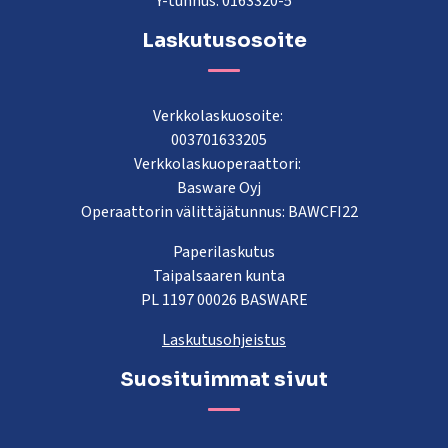
Y-tunnus: 0163320-5
Laskutusosoite
Verkkolaskuosoite:
003701633205
Verkkolaskuoperaattori:
Basware Oyj
Operaattorin välittäjätunnus: BAWCFI22
Paperilaskutus
Taipalsaaren kunta
PL 1197 00026 BASWARE
Laskutusohjeistus
Suosituimmat sivut