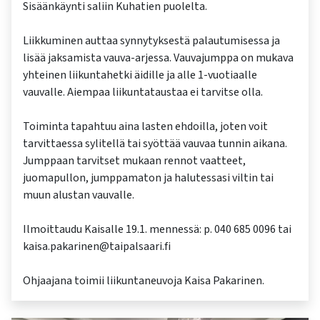
Sisäänkäynti saliin Kuhatien puolelta.
Liikkuminen auttaa synnytyksestä palautumisessa ja
lisää jaksamista vauva-arjessa. Vauvajumppa on mukava
yhteinen liikuntahetki äidille ja alle 1-vuotiaalle
vauvalle. Aiempaa liikuntataustaa ei tarvitse olla.
Toiminta tapahtuu aina lasten ehdoilla, joten voit
tarvittaessa sylitellä tai syöttää vauvaa tunnin aikana.
Jumppaan tarvitset mukaan rennot vaatteet,
juomapullon, jumppamaton ja halutessasi viltin tai
muun alustan vauvalle.
Ilmoittaudu Kaisalle 19.1. mennessä: p. 040 685 0096 tai
kaisa.pakarinen@taipalsaari.fi
Ohjaajana toimii liikuntaneuvoja Kaisa Pakarinen.