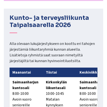
Kunto- ja terveysliikunta
Taipalsaarella 2026
Alla olevaan lukujärjestykseen on koottu eri tahojen
järjestämiä liikuntaryhmiä kunnan alueella.
Lisätietoja ryhmistä saat suoraan nimetyiltä
järjestäjiltä tai kunnan hyvinvointiluotsilta.
Maanantai
Tiistai
Keskiviikko
Saimaanharjun
Kirkonkylän
Saimaanharjun
kuntosali
liikuntasali
kuntosali
8:00-10:00
10:00-10:45
8:00-10:00
Avoin vuoro
Matalan
Avoin vuoro
senioreille
kynnyksen
senioreille