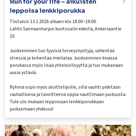
Run for your life – aikuisten
leppoisa lenkkiporukka
Tiistaisin 13.1.2026 alkaen klo 18.00–19.00.
Lähtö Saimaanharjun kuntosalin edestä, Ankeriaantie
10.
Juokseminen tuo fyysisiä terveyshyötyjä, vähentää
stressiä ja kohentaa mielialaa. Juokseminen kivassa
porukassa myös lisää yhteisöllisyyttä ja tuo mukanaan
uusia ystäviä.
Ryhmä sopii myös aloittelijoille, sillä vauhti pidetään
rauhallisena ja tavoitteena oppia nauttimaan juoksusta.
Tule siis mukaan leppoisaan lenkkiporukkaan
juoksemaan yhdessä!