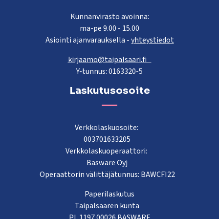
Kunnanvirasto avoinna:
ma-pe 9.00 - 15.00
Asiointi ajanvarauksella -
yhteystiedot
kirjaamo@taipalsaari.fi
Y-tunnus: 0163320-5
Laskutusosoite
Verkkolaskuosoite:
003701633205
Verkkolaskuoperaattori:
Basware Oyj
Operaattorin välittäjätunnus: BAWCFI22
Paperilaskutus
Taipalsaaren kunta
PL 1197 00026 BASWARE