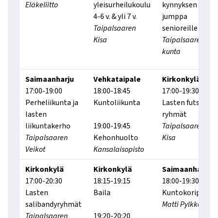
Eläkeliitto
yleisurheilukoulu
kynnyksen
4-6 v. & yli 7 v.
jumppa
Taipalsaaren
senioreille
Kisa
Taipalsaaren
kunta
Saimaanharju
Vehkataipale
Kirkonkylä
17:00-19:00
18:00-18:45
17:00-19:30
Perheliikunta ja
Kuntoliikunta
Lasten futsal-
lasten
ryhmät
liikuntakerho
19:00-19:45
Taipalsaaren
Taipalsaaren
Kehonhuolto
Kisa
Veikot
Kansalaisopisto
Kirkonkylä
Kirkonkylä
Saimaanharju
17:00-20:30
18:15-19:15
18:00-19:30
Lasten
Baila
Kuntokoripallo
salibandyryhmät
Matti Pylkkö
Taipalsaaren
19:20-20:20