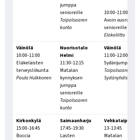
jumppa
senioreille
10:00-11:00
Taipalsaaren
Avoin vuoro
kunta
senioreille
Eläkeliitto
Väinölä
Nuorisotalo
Väinölä
10:00-11:00
Helmi
11:00-12:00
Eläkeläisten
11:30-12:15
Sydänjumppa
terveysliikunta
Matalan
Taipalsaaren
Paula Hulkkonen
kynnyksen
Sydänyhdistys
jumppa
senioreille
Taipalsaaren
kunta
Kirkonkylä
Saimaanharju
Vehkataipale
15:00-16:45
17:45-19:30
13-13:45
Boccia
Lasten
Matalan