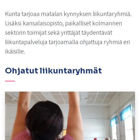
kosketus-
ja
Kunta tarjoaa matalan kynnyksen liikuntaryhmiä.
pyyhkäisyliikkeitä.
Lisäksi kansalaisopisto, paikalliset kolmannen
sektorin toimijat sekä yrittäjät täydentävät
liikuntapalveluja tarjoamalla ohjattuja ryhmiä eri
ikäisille.
Ohjatut liikuntaryhmät