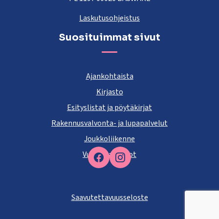
Laskutusohjeistus
Suosituimmat sivut
Ajankohtaista
Kirjasto
Esityslistat ja pöytäkirjat
Rakennusvalvonta- ja lupapalvelut
Joukkoliikenne
Vuokra-asunnot
Facebook
Saavutettavuusseloste