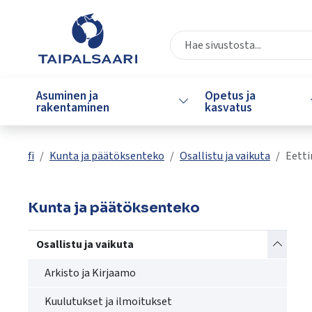
Siirry pääsisältöön
Siirry päävalikkoon
Valitse
käytettävissä
Asuminen ja
Opetus ja
Vaihda alasvetovalikkoa
oleva
rakentaminen
kasvatus
tulos
ylös-
ja
fi
Kunta ja päätöksenteko
Osallistu ja vaikuta
Eetti
alasnuolilla.
Siirry
valittuun
Kunta ja päätöksenteko
hakutulokseen
painamalla
Vaihda a
Osallistu ja vaikuta
enteriä.
Kosketuslaitteiden
Arkisto ja Kirjaamo
käyttäjät
Kuulutukset ja ilmoitukset
voivat