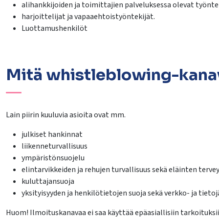
alihankkijoiden ja toimittajien palveluksessa olevat työnte
harjoittelijat ja vapaaehtoistyöntekijät.
Luottamushenkilöt
Mitä whistleblowing-kanav
Lain piirin kuuluvia asioita ovat mm.
julkiset hankinnat
liikenneturvallisuus
ympäristönsuojelu
elintarvikkeiden ja rehujen turvallisuus sekä eläinten tervey
kuluttajansuoja
yksityisyyden ja henkilötietojen suoja sekä verkko- ja tieto
Huom! Ilmoituskanavaa ei saa käyttää epäasiallisiin tarkoituksi