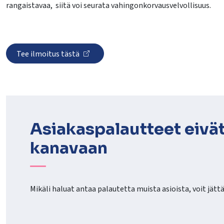
rangaistavaa, siitä voi seurata vahingonkorvausvelvollisuus.
Tee ilmoitus tästä
Asiakaspalautteet eivät
kanavaan
Mikäli haluat antaa palautetta muista asioista, voit jät