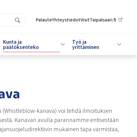
Palaute
Yhteystiedot
VisitTaipalsaari.fi
Search
Kunta ja
Työ ja
da alasvetovalikkoa
Vaihda alasvetovalikkoa
Vaihda al
päätöksenteko
yrittäminen
nava
 (Whistleblow-kanava) voi tehdä ilmoituksen
öksestä. Kanavan avulla parannamme entisestään
ajansuojeludirektiivin mukainen tapa varmistaa,