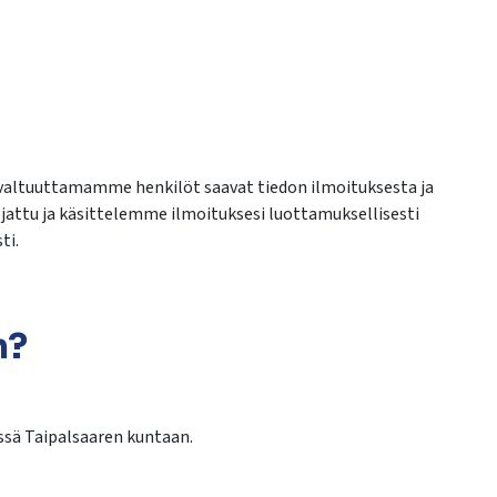
n valtuuttamamme henkilöt saavat tiedon ilmoituksesta ja
uojattu ja käsittelemme ilmoituksesi luottamuksellisesti
ti.
n?
ssä Taipalsaaren kuntaan.