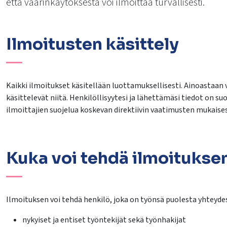
että väärinkäytöksestä voi ilmoittaa turvallisesti.
lasvetovalikkoa
lasvetovalikkoa
Ilmoitusten käsittely
Kaikki ilmoitukset käsitellään luottamuksellisesti. Ainoastaa
käsittelevät niitä. Henkilöllisyytesi ja lähettämäsi tiedot on s
ilmoittajien suojelua koskevan direktiivin vaatimusten mukaises
lasvetovalikkoa
lasvetovalikkoa
Kuka voi tehdä ilmoitukse
lasvetovalikkoa
lasvetovalikkoa
Ilmoituksen voi tehdä henkilö, joka on työnsä puolesta yhteyde
nykyiset ja entiset työntekijät sekä työnhakijat