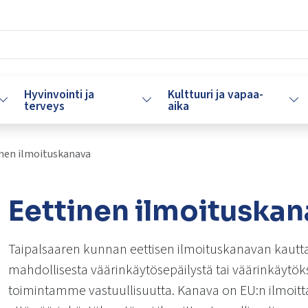
Hyvinvointi ja
Kulttuuri ja vapaa-
Vaihda alasvetovalikkoa
Vaihda alasvetovalikkoa
Vaih
terveys
aika
nen ilmoituskanava
Eettinen ilmoituska
lasvetovalikkoa
Taipalsaaren kunnan eettisen ilmoituskanavan kautta
mahdollisesta väärinkäytösepäilystä tai väärinkäyt
toimintamme vastuullisuutta. Kanava on EU:n ilmoitt