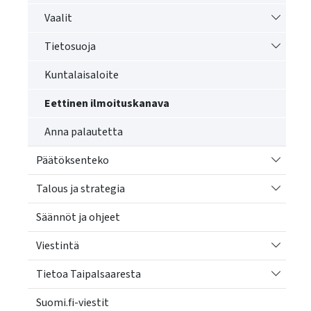
käyttää
Vaihda a
Vaalit
kosketus-
ja
Vaihda a
Tietosuoja
pyyhkäisyliikkeitä.
Kuntalaisaloite
Eettinen ilmoituskanava
Anna palautetta
Vaihda a
Päätöksenteko
Vaihda a
Talous ja strategia
Säännöt ja ohjeet
Vaihda a
Viestintä
Vaihda a
Tietoa Taipalsaaresta
Suomi.fi-viestit