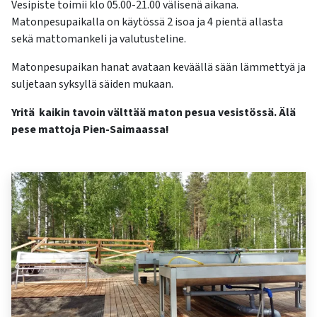
kosketus-
Vesipiste toimii klo 05.00-21.00 välisenä aikana.
ja
Matonpesupaikalla on käytössä 2 isoa ja 4 pientä allasta
pyyhkäisyliikkeitä.
sekä mattomankeli ja valutusteline.
Matonpesupaikan hanat avataan keväällä sään lämmettyä ja
suljetaan syksyllä säiden mukaan.
Yritä kaikin tavoin välttää maton pesua vesistössä. Älä
pese mattoja Pien-Saimaassa!