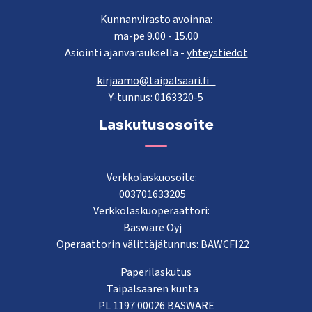
Kunnanvirasto avoinna:
ma-pe 9.00 - 15.00
Asiointi ajanvarauksella -
yhteystiedot
kirjaamo@taipalsaari.fi
Y-tunnus: 0163320-5
Laskutusosoite
Verkkolaskuosoite:
003701633205
Verkkolaskuoperaattori:
Basware Oyj
Operaattorin välittäjätunnus: BAWCFI22
Paperilaskutus
Taipalsaaren kunta
PL 1197 00026 BASWARE