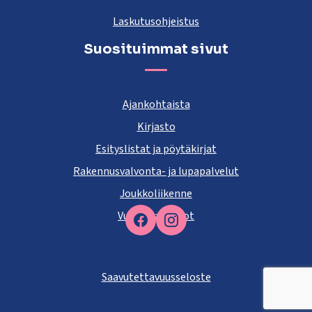
Laskutusohjeistus
Suosituimmat sivut
Ajankohtaista
Kirjasto
Esityslistat ja pöytäkirjat
Rakennusvalvonta- ja lupapalvelut
Joukkoliikenne
Vuokra-asunnot
Facebook
Saavutettavuusseloste