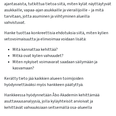
ajantasaista, tutkittua tietoa siitä, miten kylät näyttäytyvät
asukkaille, vapaa-ajan asukkaille ja vierailijoille – ja mitä
tarvitaan, jotta asuminen ja viihtyminen alueilla
vahvistuvat.
Hanke tuottaa konkreettisia ehdotuksia siitä, miten kylien
vetovoimaisuutta ja elinvoimaa voidaan lisätä:
Mitä kannattaa kehittää?
Mitkä ovat kylien vahvuudet?
Miten nykyiset voimavarat saadaan säilymään ja
kasvamaan?
Kerätty tieto jää kaikkien alueen toimijoiden
hyödynnettäväksi myös hankkeen päätyttyä.
Hankkeessa hyödynnetään Åbo Akademin kehittämää
asuttavuusanalyysiä, jolla kyläyhteisöt arvioivat ja
kehittävät vahvuuksiaan seitsemällä osa-alueella