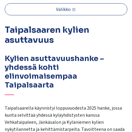
kosketus-
ja
Valikko
pyyhkäisyliikkeitä.
Taipalsaaren kylien
asuttavuus
Kylien asuttavuushanke –
yhdessä kohti
elinvoimaisempaa
Taipalsaarta
Taipalsaarella käynnistyi loppuvuodesta 2025 hanke, jossa
kunta selvittää yhdessä kyläyhdistysten kanssa
Vehkataipaleen, Jänkäsalon ja Kyläniemen kylien
nykytilannetta ja kehittämistarpeita. Tavoitteena on saada