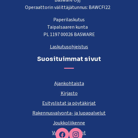
Basware Oyj
Operaattorin välittäjätunnus: BAWCFI22
Paperilaskutus
Taipalsaaren kunta
PL 1197 00026 BASWARE
Laskutusohjeistus
Suosituimmat sivut
Ajankohtaista
Kirjasto
Esityslistat ja pöytäkirjat
Rakennusvalvonta- ja lupapalvelut
Joukkoliikenne
Vuokra-asunnot
Facebook