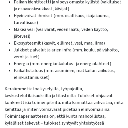
Paikan identiteetti ja ylpeys omasta kylästä (vakituiset
ja osavuosiasukkaat, kävijät)
Hyvinvoivat ihmiset (mm. osallisuus, ikäjakauma,
turvallisuus)
Makea vesi (vesivarat, veden laatu, veden käyttö,
jätevesi)
Ekosysteemit (kasvit, eläimet, vesi, maa, ilma)
Julkiset palvelut ja arjen infra (mm. koulu, päivähoito,
verot ja tuet)
Energia (mm. energiankulutus- ja energialähteet)
Paikallistalous (mm. asuminen, matkailun vaikutus,
elinkustannukset)
Keräämme tietoa kyselyillä, työpajoilla,
keskustelutilaisuuksilla ja tilastoilla. Tulokset ohjaavat
konkreettisia toimenpiteitä: mitä kannattaa vahvistaa, mitä
kehittää ja miten voimavarat pidetään elinvoimaisina.
Toimintaperiaatteena on, että kunta mahdollistaa,
kyläläiset tekevät – tulokset syntyvät yhteistyössä