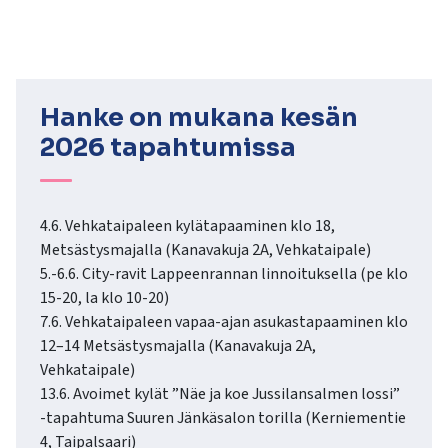
Hanke on mukana kesän
2026 tapahtumissa
4.6. Vehkataipaleen kylätapaaminen klo 18,
Metsästysmajalla (Kanavakuja 2A, Vehkataipale)
5.-6.6. City-ravit Lappeenrannan linnoituksella (pe klo
15-20, la klo 10-20)
7.6. Vehkataipaleen vapaa-ajan asukastapaaminen klo
12–14 Metsästysmajalla (Kanavakuja 2A,
Vehkataipale)
13.6. Avoimet kylät ”Näe ja koe Jussilansalmen lossi”
-tapahtuma Suuren Jänkäsalon torilla (Kerniementie
4, Taipalsaari)