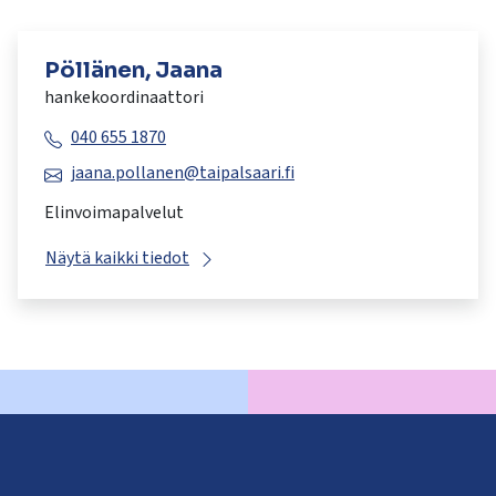
Pöllänen, Jaana
hankekoordinaattori
040 655 1870
jaana.pollanen@taipalsaari.fi
Elinvoimapalvelut
Näytä kaikki tiedot