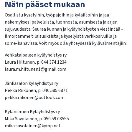
Näin pääset mukaan
Osallistu kyselyihin, työpajoihin ja kyläiltoihin ja jaa
näkemyksesi palveluista, luonnosta, asumisesta ja arjen
sujuvuudesta. Seuraa kunnan ja kyläyhdistysten viestintää –
ilmoitamme tilaisuuksista ja kyselyistä verkkosivuilla ja
some-kanavissa. Voit myös olla yhteydessä kylävalmentajiin:
Vehkataipaleen kyläyhdistys ry
Laura Hiltunen, p. 044 374 1234
laura.m.hiltunen1@gmail.com
Jänkäsalon kyläyhdistys ry
Pekka Riikonen, p. 040 585 6871
pekka.riikonen@outlook.com
Kyläniemen Kyläyhdistys ry
Mika Savolainen, p. 050 597 8555
mika.savolainen@kymp.net