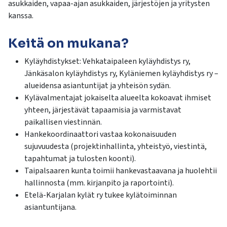
asukkaiden, vapaa-ajan asukkaiden, järjestöjen ja yritysten
kanssa.
Keitä on mukana?
Kyläyhdistykset: Vehkataipaleen kyläyhdistys ry,
Jänkäsalon kyläyhdistys ry, Kyläniemen kyläyhdistys ry –
alueidensa asiantuntijat ja yhteisön sydän.
Kylävalmentajat jokaiselta alueelta kokoavat ihmiset
yhteen, järjestävät tapaamisia ja varmistavat
paikallisen viestinnän.
Hankekoordinaattori vastaa kokonaisuuden
sujuvuudesta (projektinhallinta, yhteistyö, viestintä,
tapahtumat ja tulosten koonti).
Taipalsaaren kunta toimii hankevastaavana ja huolehtii
hallinnosta (mm. kirjanpito ja raportointi).
Etelä-Karjalan kylät ry tukee kylätoiminnan
asiantuntijana.