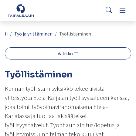
Palaute
Siirry pääsisältöön
Siirry päävalikkoon
Search
Asuminen ja rakentaminen
Vaihda
Yhteystiedot
Valitse
VisitTaipalsaari.fi
käytettävissä
Opetus ja kasvatus
Vaihda
fi
Työ ja yrittäminen
Työllistäminen
oleva
tulos
ylös-
Hyvinvointi ja terveys
Vaihda
Valikko
ja
alasnuolilla.
Kulttuuri ja vapaa-aika
Vaihda
Työllistäminen
Siirry
valittuun
hakutulokseen
Kunnan työllistämisyksikkö tekee tiivistä
Kunta ja päätöksenteko
Vaihda
painamalla
yhteistyötä Etelä-Karjalan työllisyysalueen kanssa,
enteriä.
joka toimii työvoimaviranomaisena Etelä-
Työ ja yrittäminen
Vaihda
Kosketuslaitteiden
Karjalassa ja tuottaa lakisääteiset
käyttäjät
voivat
työllisyyspalvelut. Työnhaun aloitus/lopetus ja
käyttää
työllistymissuunnitelman teko kuuluvat