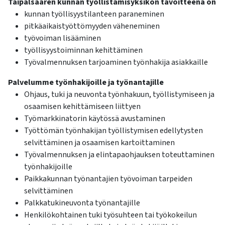
Taipalsaaren kunnan työllistämisyksikön tavoitteena on
kunnan työllisyystilanteen paraneminen
pitkäaikaistyöttömyyden väheneminen
työvoiman lisääminen
työllisyystoiminnan kehittäminen
Työvalmennuksen tarjoaminen työnhakija asiakkaille
Palvelumme työnhakijoille ja työnantajille
Ohjaus, tuki ja neuvonta työnhakuun, työllistymiseen ja
osaamisen kehittämiseen liittyen
Työmarkkinatorin käytössä avustaminen
Työttömän työnhakijan työllistymisen edellytysten
selvittäminen ja osaamisen kartoittaminen
Työvalmennuksen ja elintapaohjauksen toteuttaminen
työnhakijoille
Paikkakunnan työnantajien työvoiman tarpeiden
selvittäminen
Palkkatukineuvonta työnantajille
Henkilökohtainen tuki työsuhteen tai työkokeilun