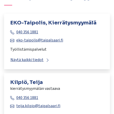
EKO-Taipolis, Kierrätysmyymälä
040 356 1881
eko-taipolis@taipalsaari.fi
Työllistämispalvelut
Näytä kaikki tiedot
Kilpiö, Teija
kierrätysmyymälän vastaava
040 356 1881
teija.kilpio@taipalsaari.fi