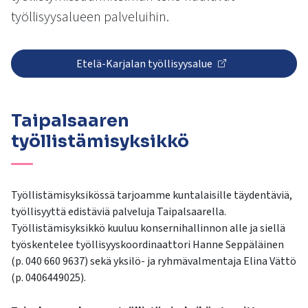
kosketus-
työllisyysalueen palveluihin.
ja
pyyhkäisyliikkeitä.
Etelä-Karjalan työllisyysalue
Taipalsaaren
työllistämisyksikkö
Työllistämisyksikössä tarjoamme kuntalaisille täydentäviä,
työllisyyttä edistäviä palveluja Taipalsaarella.
Työllistämisyksikkö kuuluu konsernihallinnon alle ja siellä
työskentelee työllisyyskoordinaattori Hanne Seppäläinen
(p. 040 660 9637) sekä yksilö- ja ryhmävalmentaja Elina Vättö
(p. 0406449025).