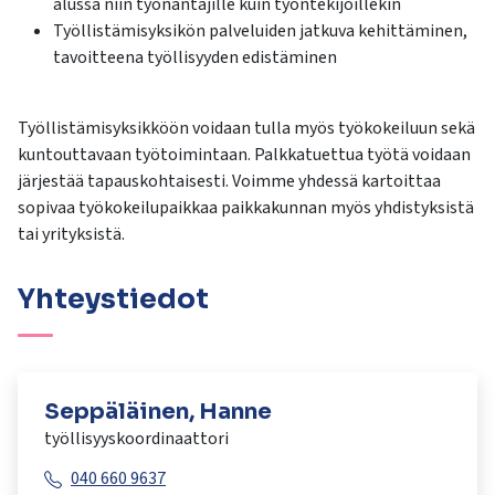
alussa niin työnantajille kuin työntekijöillekin
Työllistämisyksikön palveluiden jatkuva kehittäminen,
tavoitteena työllisyyden edistäminen
Työllistämisyksikköön voidaan tulla myös työkokeiluun sekä
kuntouttavaan työtoimintaan. Palkkatuettua työtä voidaan
järjestää tapauskohtaisesti. Voimme yhdessä kartoittaa
sopivaa työkokeilupaikkaa paikkakunnan myös yhdistyksistä
tai yrityksistä.
Yhteystiedot
Seppäläinen, Hanne
työllisyyskoordinaattori
040 660 9637