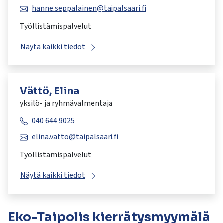
hanne.seppalainen@taipalsaari.fi
Työllistämispalvelut
Näytä kaikki tiedot
Vättö, Elina
yksilö- ja ryhmävalmentaja
040 644 9025
elina.vatto@taipalsaari.fi
Työllistämispalvelut
Näytä kaikki tiedot
Eko-Taipolis kierrätysmyymälä