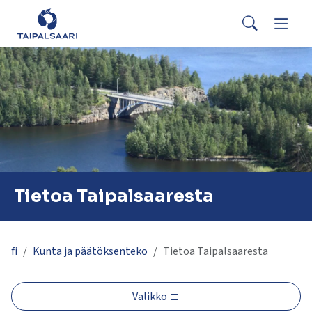
Palaute
Siirry pääsisältöön
Siirry päävalikkoon
Search
Asuminen ja rakentaminen
Vaihda
Yhteystiedot
Valitse
VisitTaipalsaari.fi
käytettävissä
Opetus ja kasvatus
Vaihda
oleva
tulos
ylös-
Hyvinvointi ja terveys
Vaihda
ja
alasnuolilla.
Kulttuuri ja vapaa-aika
Vaihda
Siirry
valittuun
Tietoa Taipalsaaresta
hakutulokseen
Kunta ja päätöksenteko
Vaihda
painamalla
enteriä.
Työ ja yrittäminen
Vaihda
Kosketuslaitteiden
fi
Kunta ja päätöksenteko
Tietoa Taipalsaaresta
käyttäjät
voivat
Valikko
käyttää