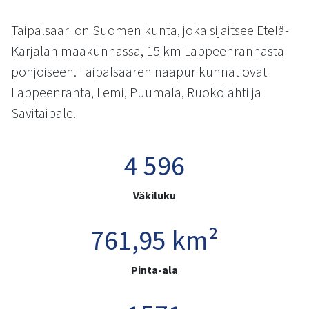
kosketus-
ja
Taipalsaari on Suomen kunta, joka sijaitsee Etelä-
pyyhkäisyliikkeitä.
Karjalan maakunnassa, 15 km Lappeenrannasta
pohjoiseen. Taipalsaaren naapurikunnat ovat
Lappeenranta, Lemi, Puumala, Ruokolahti ja
Savitaipale.
4 596
Väkiluku
761,95 km²
Pinta-ala