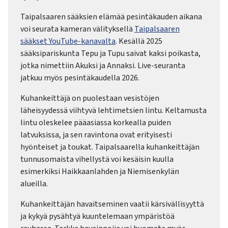
Taipalsaaren sääksien elämää pesintäkauden aikana
voi seurata kameran välityksellä
Taipalsaaren
sääkset YouTube-kanavalta
. Kesällä 2025
sääksipariskunta Tepu ja Tupu saivat kaksi poikasta,
jotka nimettiin Akuksi ja Annaksi. Live-seuranta
jatkuu myös pesintäkaudella 2026.
Kuhankeittäjä on puolestaan vesistöjen
läheisyydessä viihtyvä lehtimetsien lintu. Keltamusta
lintu oleskelee pääasiassa korkealla puiden
latvuksissa, ja sen ravintona ovat erityisesti
hyönteiset ja toukat. Taipalsaarella kuhankeittäjän
tunnusomaista vihellystä voi kesäisin kuulla
esimerkiksi Haikkaanlahden ja Niemisenkylän
alueilla.
Kuhankeittäjän havaitseminen vaatii kärsivällisyyttä
ja kykyä pysähtyä kuuntelemaan ympäristöä