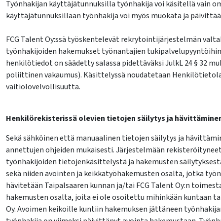
Työnhakijan käyttäjätunnuksilla työnhakija voi käsitellä vain o
käyttäjätunnuksillaan työnhakija voi myös muokata ja päivittää
FCG Talent Oy:ssä työskentelevät rekrytointijärjestelmän valt
työnhakijoiden hakemukset työnantajien tukipalvelupyyntöihin 
henkilötiedot on säädetty salassa pidettäväksi JulkL 24 § 32 mu
poliittinen vakaumus). Käsittelyssä noudatetaan Henkilötietolai
vaitiolovelvollisuutta.
Henkilörekisterissä olevien tietojen säilytys ja hävittämine
Sekä sähköinen että manuaalinen tietojen säilytys ja hävittämi
annettujen ohjeiden mukaisesti. Järjestelmään rekisteröitynee
työnhakijoiden tietojenkäsittelystä ja hakemusten säilytyksestä
sekä niiden avointen ja keikkatyöhakemusten osalta, jotka työn
hävitetään Taipalsaaren kunnan ja/tai FCG Talent Oy:n toimest
hakemusten osalta, joita ei ole osoitettu mihinkään kuntaan ta
Oy. Avoimen keikoille kuntiin hakemuksen jättäneen työnhakijan 