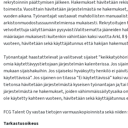
rekrytoinnin päättymisen jälkeen. Hakemukset hävitetään rekis
toimesta. Vuosittain hävitetään järjestelmästä ne hakemukset,
vuoden aikana. Työnantajat vastaavat mahdollisten manuaalis
arkistonmuodostussuunnitelmiensa mukaisesti. Rekrytoitujen 
velvoitettuja säilyttämään pysyvästi.Valitsematta jääneiden h
määräajan mukaisesti kuitenkin vähintään kaksi vuotta ArkL 8 §
vuoteen, hävitetään sekä käyttäjätunnus että hakijan hakemust
Työnantajat haastattelevat ja valitsevat sijaiset ”keikkatyöhön”
omia käytettävyystietojaan järjestelmän kalenterissa. Jos sijain
mukaan sijaishakuihin. Jos sijaiseksi hyväksytty henkilö ei päivi
käytettävissä”. Jos sijainen on tilassa ”Ei käytettävissä” kaksi
tietonsa hävitetään järjestelmästä kyseisen työnantajan ja/tai
järjestelmästä ne hakemukset, joiden vähimmäissäilytysaika on 
ole käytetty kahteen vuoteen, hävitetään sekä käyttäjätunnus 
FCG Talent Oy vastaa tietojen varmuuskopioinnista sekä niiden 
Tarkastusoikeus