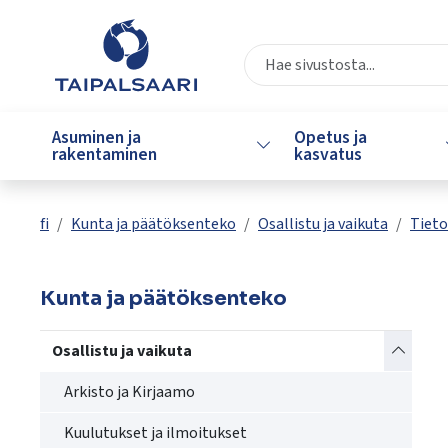
Siirry pääsisältöön
Siirry päävalikkoon
Valitse
käytettävissä
Asuminen ja
Opetus ja
Vaihda alasvetovalikkoa
oleva
rakentaminen
kasvatus
tulos
ylös-
ja
fi
Kunta ja päätöksenteko
Osallistu ja vaikuta
Tieto
alasnuolilla.
Siirry
valittuun
Kunta ja päätöksenteko
hakutulokseen
painamalla
Vaihda a
Osallistu ja vaikuta
enteriä.
Kosketuslaitteiden
Arkisto ja Kirjaamo
käyttäjät
Kuulutukset ja ilmoitukset
voivat