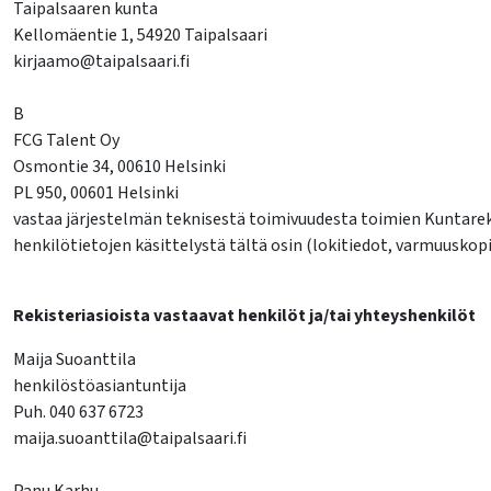
Taipalsaaren kunta
lasvetovalikkoa
Kellomäentie 1, 54920 Taipalsaari
kirjaamo@taipalsaari.fi
lasvetovalikkoa
B
FCG Talent Oy
Osmontie 34, 00610 Helsinki
PL 950, 00601 Helsinki
vastaa järjestelmän teknisestä toimivuudesta toimien Kuntarekry
henkilötietojen käsittelystä tältä osin (lokitiedot, varmuuskop
Rekisteriasioista vastaavat henkilöt ja/tai yhteyshenkilöt
Maija Suoanttila
henkilöstöasiantuntija
Puh. 040 637 6723
maija.suoanttila@taipalsaari.fi