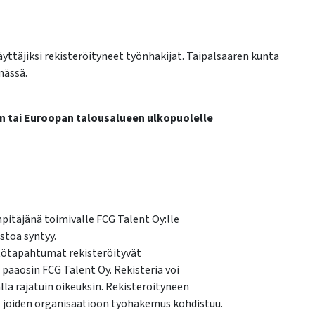
ttäjiksi rekisteröityneet työnhakijat. Taipalsaaren kunta
mässä.
:n tai Euroopan talousalueen ulkopuolelle
pitäjänä toimivalle FCG Talent Oy:lle
stoa syntyy.
yttötapahtumat rekisteröityvät
a pääosin FCG Talent Oy. Rekisteriä voi
lla rajatuin oikeuksin. Rekisteröityneen
t, joiden organisaatioon työhakemus kohdistuu.