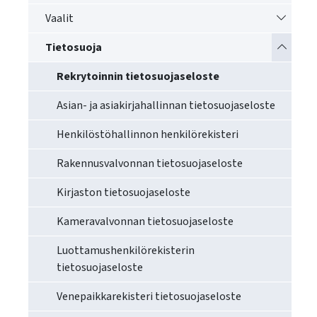
käyttää
Vaihda a
Vaalit
kosketus-
ja
Vaihda a
Tietosuoja
pyyhkäisyliikkeitä.
Rekrytoinnin tietosuojaseloste
Asian- ja asiakirjahallinnan tietosuojaseloste
Henkilöstöhallinnon henkilörekisteri
Rakennusvalvonnan tietosuojaseloste
Kirjaston tietosuojaseloste
Kameravalvonnan tietosuojaseloste
Luottamushenkilörekisterin
tietosuojaseloste
Venepaikkarekisteri tietosuojaseloste