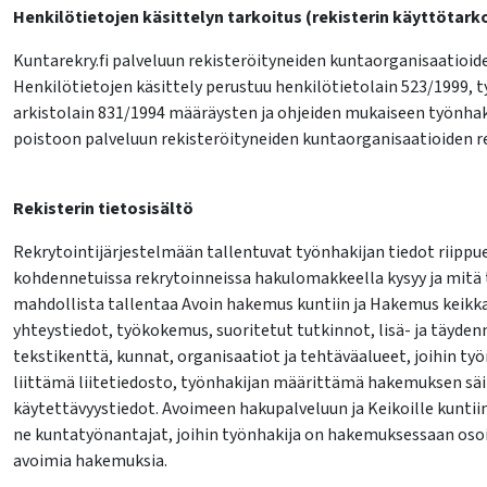
Henkilötietojen käsittelyn tarkoitus (rekisterin käyttötark
Kuntarekry.fi palveluun rekisteröityneiden kuntaorganisaatioide
Henkilötietojen käsittely perustuu henkilötietolain 523/1999, 
lasvetovalikkoa
arkistolain 831/1994 määräysten ja ohjeiden mukaiseen työnhaki
poistoon palveluun rekisteröityneiden kuntaorganisaatioiden r
lasvetovalikkoa
Rekisterin tietosisältö
lasvetovalikkoa
Rekrytointijärjestelmään tallentuvat työnhakijan tiedot riippue
kohdennetuissa rekrytoinneissa hakulomakkeella kysyy ja mitä t
lasvetovalikkoa
mahdollista tallentaa Avoin hakemus kuntiin ja Hakemus keikka
yhteystiedot, työkokemus, suoritetut tutkinnot, lisä- ja täyd
tekstikenttä, kunnat, organisaatiot ja tehtäväalueet, joihin ty
liittämä liitetiedosto, työnhakijan määrittämä hakemuksen säil
käytettävyystiedot. Avoimeen hakupalveluun ja Keikoille kuntiin
ne kuntatyönantajat, joihin työnhakija on hakemuksessaan osoitt
avoimia hakemuksia.