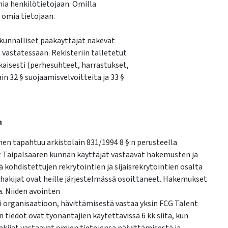
mia henkilötietojaan. Omilla
 omia tietojaan.
akunnalliset pääkäyttäjät näkevät
vastatessaan. Rekisteriin talletetut
kaisesti (perhesuhteet, harrastukset,
n 32 § suojaamisvelvoitteita ja 33 §
n
nen tapahtuu arkistolain 831/1994 8 §:n perusteella
t Taipalsaaren kunnan käyttäjät vastaavat hakemusten ja
 kohdistettujen rekrytointien ja sijaisrekrytointien osalta
hakijat ovat heille järjestelmässä osoittaneet. Hakemukset
a. Niiden avointen
i organisaatioon, hävittämisestä vastaa yksin FCG Talent
tiedot ovat työnantajien käytettävissä 6 kk siitä, kun