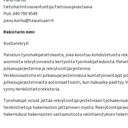
Panu Karhu
tietohallintoasiantuntija/tietosuojavastaava
Puh. 040 700 9549
panu.karhu@taipalsaari.fi
Rekisterin nimi
Kuntarekry.fi
Palvelun työnhakijatietokanta, joka koostuu kohdistetuista rekr
avoimista rekrytoinneista kertyvistä työnhakijatiedoista. Palvel
julkaisujärjestelmä ja rekrytointijärjestelmä.
Verkkosivustolla eli julkaisujärjestelmässä kuntatyönantajat ju
julkaisujärjestelmästä automaattisesti, kun hakuaika päättyy. V
synny henkilötietorekisteriä.
Työnhakijat voivat jättää rekrytointijärjestelmään työhakemuk
henkilötietoja hakemusten jättämisen myötä. Rekrytointijärje
hakemuksia hakemusten vastaanotosta valintaesityksen tekemi