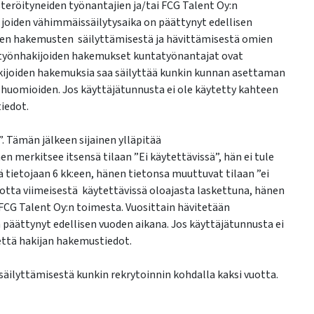
teröityneiden työnantajien ja/tai FCG Talent Oy:n
 joiden vähimmäissäilytysaika on päättynyt edellisen
ten hakemusten säilyttämisestä ja hävittämisestä omien
työnhakijoiden hakemukset kuntatyönantajat ovat
akijoiden hakemuksia saa säilyttää kunkin kunnan asettaman
 huomioiden. Jos käyttäjätunnusta ei ole käytetty kahteen
iedot.
. Tämän jälkeen sijainen ylläpitää
en merkitsee itsensä tilaan ”Ei käytettävissä”, hän ei tule
tä tietojaan 6 kk:een, hänen tietonsa muuttuvat tilaan ”ei
 vuotta viimeisestä käytettävissä oloajasta laskettuna, hänen
 FCG Talent Oy:n toimesta. Vuosittain hävitetään
päättynyt edellisen vuoden aikana. Jos käyttäjätunnusta ei
että hakijan hakemustiedot.
säilyttämisestä kunkin rekrytoinnin kohdalla kaksi vuotta.