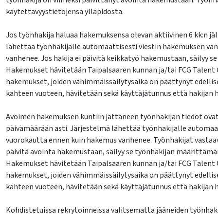
työnhakija on viimeksi päivittänyt avointa hakemustaan. Työnha
käytettävyystietojensa ylläpidosta.
Jos työnhakija haluaa hakemuksensa olevan aktiivinen 6 kk:n jä
lähettää työnhakijalle automaattisesti viestin hakemuksen v
vanhenee. Jos hakija ei päivitä keikkatyö hakemustaan, säilyy se
Hakemukset hävitetään Taipalsaaren kunnan ja/tai FCG Talent O
hakemukset, joiden vähimmäissäilytysaika on päättynyt edellise
kahteen vuoteen, hävitetään sekä käyttäjätunnus että hakijan
Avoimen hakemuksen kuntiin jättäneen työnhakijan tiedot ova
päivämäärään asti. Järjestelmä lähettää työnhakijalle automa
vuorokautta ennen kuin hakemus vanhenee. Työnhakijat vastaava
päivitä avointa hakemustaan, säilyy se työnhakijan määrittämä
Hakemukset hävitetään Taipalsaaren kunnan ja/tai FCG Talent O
hakemukset, joiden vähimmäissäilytysaika on päättynyt edellise
kahteen vuoteen, hävitetään sekä käyttäjätunnus että hakijan
Kohdistetuissa rekrytoinneissa valitsematta jääneiden työnhak