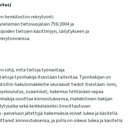
oitus)
n henkilöstön rekrytointi.
työelämän tietosuojalain 759/2004 ja
joiden tietojen käsittelyyn, säilytykseen ja
ekrytoinneissa.
n siitä, mitä tietoja työnantaja
ietoja työnhakija itsestään tallentaa. Työnhakijan on
töihin hakulomakkeille seuraavat tiedot itsestään: nimi,
ennyskoulutus, osaamiset, hakemus tehtävään vapaa
önhakija osoittaa kiinnostuksensa, mahdollinen hakijan
ytysaika sekä keikkalaiseksi ilmoittautuvan
 -palveluun jätettyjä hakemuksia voivat lukea ja käsitellä
anut kiinnostuksensa, ja joilla on oikeus lukea ja käsitellä