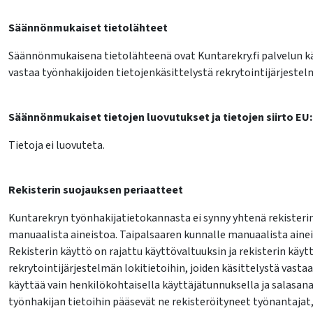
Säännönmukaiset tietolähteet
Säännönmukaisena tietolähteenä ovat Kuntarekry.fi palvelun käy
vastaa työnhakijoiden tietojenkäsittelystä rekrytointijärjestel
Säännönmukaiset tietojen luovutukset ja tietojen siirto EU
Tietoja ei luovuteta.
Rekisterin suojauksen periaatteet
Kuntarekryn työnhakijatietokannasta ei synny yhtenä rekisterin
manuaalista aineistoa. Taipalsaaren kunnalle manuaalista ainei
Rekisterin käyttö on rajattu käyttövaltuuksin ja rekisterin kä
rekrytointijärjestelmän lokitietoihin, joiden käsittelystä vasta
käyttää vain henkilökohtaisella käyttäjätunnuksella ja salasana
työnhakijan tietoihin pääsevät ne rekisteröityneet työnantaja