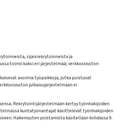
ytoinneista, sijaisrekrytoinneista ja
ussa toimii kaksi eri järjestelmää; verkkosivuston
lkaisevat avoimia työpaikkoja, jotka poistuvat
erkkosivuston julkaisujärjestelmään ei
sensa. Rekrytointijärjestelmään kertyy työnhakijoiden
stelmässä kuntatyönantajat käsittelevät työnhakijoiden
seen. Hakemusten poistamista käsitellään kohdassa 9.