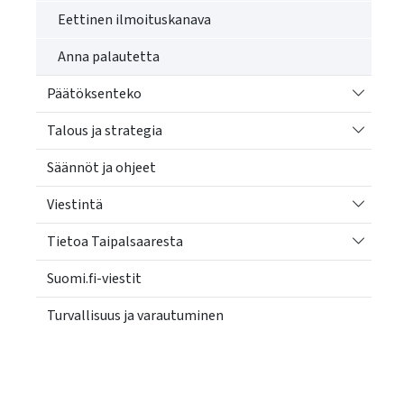
Eettinen ilmoituskanava
Anna palautetta
Vaihda a
Päätöksenteko
Vaihda a
Talous ja strategia
Säännöt ja ohjeet
Vaihda a
Viestintä
Vaihda a
Tietoa Taipalsaaresta
Suomi.fi-viestit
Turvallisuus ja varautuminen