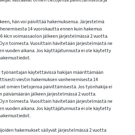
kijat vastaavat omien tietojensa päivittämisestä ja
lkeen, hän voi päivittää hakemuksensa. Järjestelmä
anhenemisesta 14 vuorokautta ennen kuin hakemus
 6 kk:n voimassaolon jälkeen järjestelmässä 2 vuotta.
y:n toimesta. Vuosittain hävitetään järjestelmästä ne
n vuoden aikana. Jos käyttäjätunnusta ei ole käytetty
 hakemustiedot.
t työnantajan käytettävissä hakijan määrittämään
attisesti viestin hakemuksen vanhenemisesta 14
t omien tietojensa päivittämisestä. Jos työnhakija ei
n päivämäärän jälkeen järjestelmässä 2 vuotta.
y:n toimesta. Vuosittain hävitetään järjestelmästä ne
n vuoden aikana. Jos käyttäjätunnusta ei ole käytetty
 hakemustiedot.
ijoiden hakemukset säilyvät järjestelmässä 2 vuotta