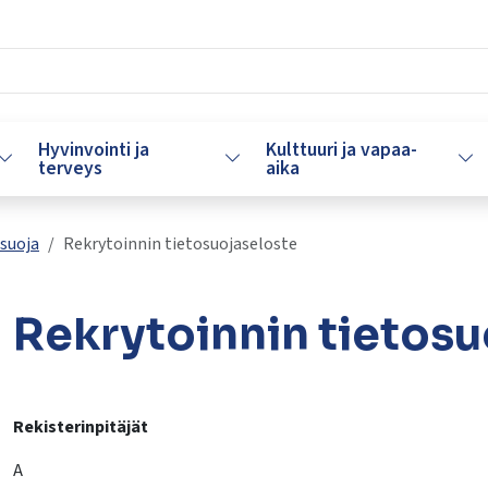
Hyvinvointi ja
Kulttuuri ja vapaa-
Vaihda alasvetovalikkoa
Vaihda alasvetovalikkoa
Vaih
terveys
aika
suoja
Rekrytoinnin tietosuojaseloste
Rekrytoinnin tietosu
lasvetovalikkoa
Rekisterinpitäjät
A