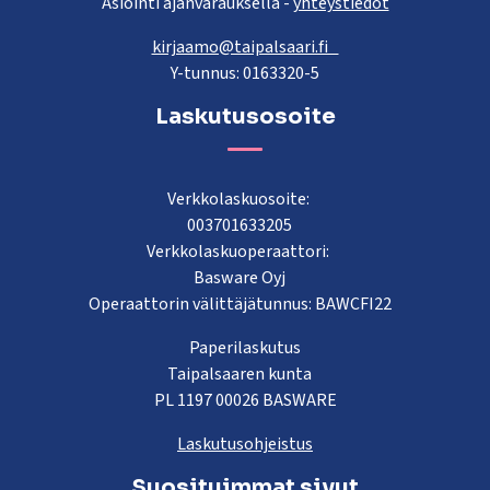
Asiointi ajanvarauksella -
yhteystiedot
kirjaamo@taipalsaari.fi
Y-tunnus: 0163320-5
Laskutusosoite
Verkkolaskuosoite:
003701633205
Verkkolaskuoperaattori:
Basware Oyj
Operaattorin välittäjätunnus: BAWCFI22
Paperilaskutus
Taipalsaaren kunta
PL 1197 00026 BASWARE
Laskutusohjeistus
Suosituimmat sivut