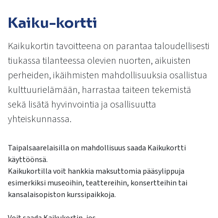
kosketus-
ja
Kaiku-kortti
pyyhkäisyliikkeitä.
Kaikukortin tavoitteena on parantaa taloudellisesti
tiukassa tilanteessa olevien nuorten, aikuisten
perheiden, ikäihmisten mahdollisuuksia osallistua
kulttuurielämään, harrastaa taiteen tekemistä
sekä lisätä hyvinvointia ja osallisuutta
yhteiskunnassa.
Taipalsaarelaisilla on mahdollisuus saada Kaikukortti
käyttöönsä.
Kaikukortilla voit hankkia maksuttomia pääsylippuja
esimerkiksi museoihin, teattereihin, konsertteihin tai
kansalaisopiston kurssipaikkoja.
Voit saada Kaikukortin, jos