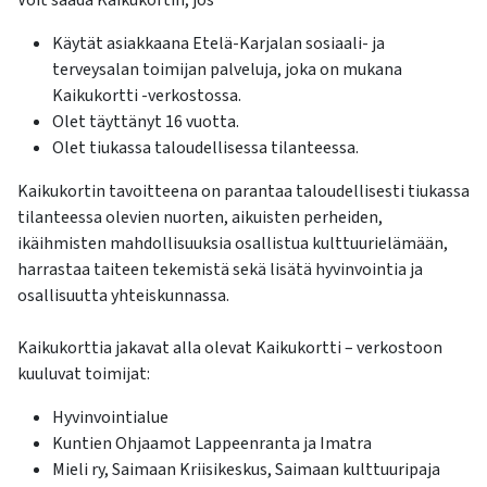
Käytät asiakkaana Etelä-Karjalan sosiaali- ja
terveysalan toimijan palveluja, joka on mukana
Kaikukortti -verkostossa.
Olet täyttänyt 16 vuotta.
Olet tiukassa taloudellisessa tilanteessa.
Kaikukortin tavoitteena on parantaa taloudellisesti tiukassa
tilanteessa olevien nuorten, aikuisten perheiden,
ikäihmisten mahdollisuuksia osallistua kulttuurielämään,
harrastaa taiteen tekemistä sekä lisätä hyvinvointia ja
osallisuutta yhteiskunnassa.
Kaikukorttia jakavat alla olevat Kaikukortti – verkostoon
kuuluvat toimijat:
Hyvinvointialue
Kuntien Ohjaamot Lappeenranta ja Imatra
Mieli ry, Saimaan Kriisikeskus, Saimaan kulttuuripaja