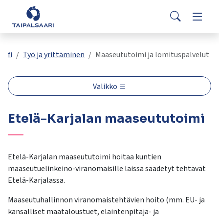
Palaute
Siirry pääsisältöön
Siirry päävalikkoon
Search
Asuminen ja rakentaminen
Vaihda
Yhteystiedot
Valitse
VisitTaipalsaari.fi
käytettävissä
Opetus ja kasvatus
Vaihda
fi
Työ ja yrittäminen
Maaseututoimi ja lomituspalvelut
oleva
tulos
ylös-
Hyvinvointi ja terveys
Vaihda
Valikko
ja
alasnuolilla.
Kulttuuri ja vapaa-aika
Vaihda
Etelä-Karjalan maaseututoimi
Siirry
valittuun
hakutulokseen
Kunta ja päätöksenteko
Vaihda
painamalla
Etelä-Karjalan maaseututoimi hoitaa kuntien
enteriä.
maaseutuelinkeino-viranomaisille laissa säädetyt tehtävät
Työ ja yrittäminen
Vaihda
Kosketuslaitteiden
Etelä-Karjalassa.
käyttäjät
voivat
Maaseutuhallinnon viranomaistehtävien hoito (mm. EU- ja
käyttää
kansalliset maataloustuet, eläintenpitäjä- ja