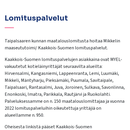
Lomituspalvelut
Taipalsaaren kunnan maatalouslomitusta hoitaa Mikkelin
maaseututoimi/ Kaakkois-Suomen lomituspalvelut.
Kaakkois-Suomen lomituspalvelujen asiakkaina ovat MYEL-
vakuutetut kotieläinyrittäjät seuraavilta alueilta:
Hirvensalmi, Kangasniemi, Lappeenranta, Lemi, Luumäki,
Mikkeli, Mäntyharju, Pieksämäki, Puumala, Savitaipale,
Taipalsaari, Rantasalmi, Juva, Joroinen, Sulkava, Savonlinna,
Enonkoski, Imatra, Parikkala, Rautjärvi ja Ruokolahti.
Palveluksessamme on n. 150 maatalouslomittajaa ja vuonna
2022 lomituspalveluihin oikeutettuja yrittäjiä on
alueellamme n. 950.
Oheisesta linkistä pääset Kaakkois-Suomen