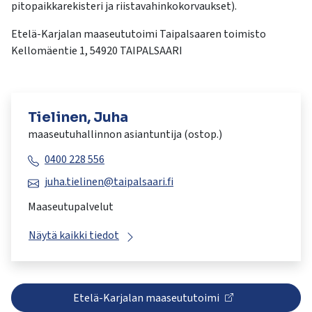
kosketus-
pitopaikkarekisteri ja riistavahinkokorvaukset).
ja
Etelä-Karjalan maaseututoimi Taipalsaaren toimisto
pyyhkäisyliikkeitä.
Kellomäentie 1, 54920 TAIPALSAARI
Tielinen, Juha
maaseutuhallinnon asiantuntija (ostop.)
0400 228 556
juha.tielinen@taipalsaari.fi
Maaseutupalvelut
Näytä kaikki tiedot
Etelä-Karjalan maaseututoimi